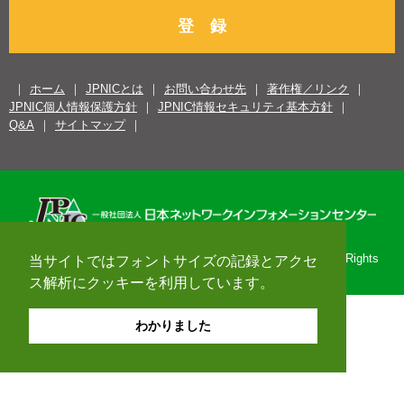
登 録
ホーム
JPNICとは
お問い合わせ先
著作権／リンク
JPNIC個人情報保護方針
JPNIC情報セキュリティ基本方針
Q&A
サイトマップ
Copyright© 1996-2026 Japan Network Information Center. All Rights
当サイトではフォントサイズの記録とアクセ
Reserved.
ス解析にクッキーを利用しています。
わかりました