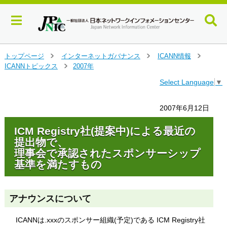
メ
トップページ
インターネットガバナンス
ICANN情報
＞
＞
＞
イ
ICANNトピックス
2007年
＞
ン
Select Language
▼
コ
ン
テ
2007年6月12日
ン
ツ
ICM Registry社(提案中)による最近の
へ
提出物で、
ジ
理事会で承認されたスポンサーシップ
ャ
基準を満たすもの
ン
プ
す
る
アナウンスについて
ICANNは.xxxのスポンサー組織(予定)である ICM Registry社