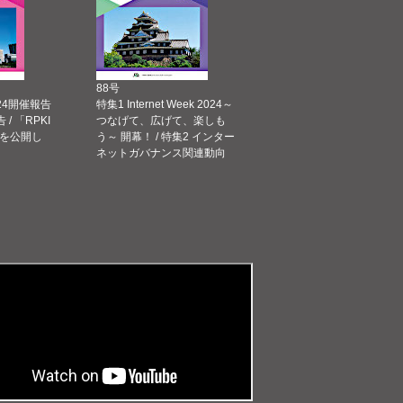
88号
 2024開催報告
特集1 Internet Week 2024～
告 / 「RPKI
つなげて、広げて、楽しも
を公開し
う～ 開幕！ / 特集2 インター
ネットガバナンス関連動向