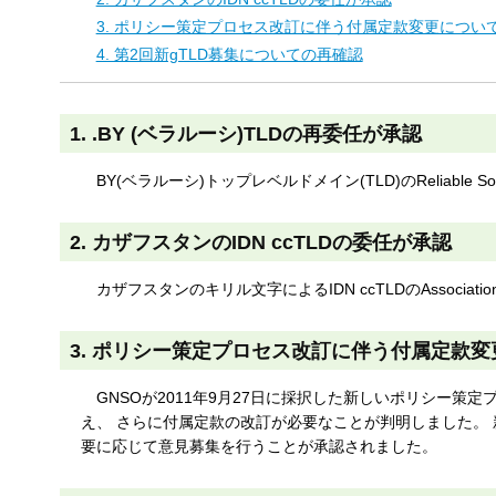
す
3. ポリシー策定プロセス改訂に伴う付属定款変更につい
る
4. 第2回新gTLD募集についての再確認
1. .BY (ベラルーシ)TLDの再委任が承認
BY(ベラルーシ)トップレベルドメイン(TLD)のReliable S
2. カザフスタンのIDN ccTLDの委任が承認
カザフスタンのキリル文字によるIDN ccTLDのAssociation o
3. ポリシー策定プロセス改訂に伴う付属定款
GNSOが2011年9月27日に採択した新しいポリシー策定
え、 さらに付属定款の改訂が必要なことが判明しました。
要に応じて意見募集を行うことが承認されました。