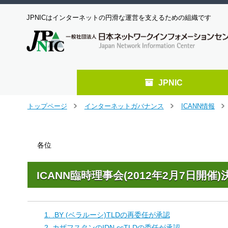
JPNICはインターネットの円滑な運営を支えるための組織です
JPNIC
メ
トップページ
インターネットガバナンス
ICANN情報
＞
＞
＞
イ
ン
コ
各位
ン
テ
ン
ICANN臨時理事会(2012年2月7日開催
ツ
へ
ジ
ャ
1. .BY (ベラルーシ)TLDの再委任が承認
ン
2. カザフスタンのIDN ccTLDの委任が承認
プ