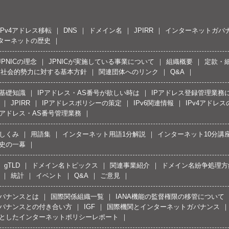
IPv4アドレス移転
DNS
ドメイン名
JPIRR
インターネットガバ
ターネットの歴史
JPNICの理念
JPNICが実施している事業について
組織概要
定款・
反社会的勢力に対する基本方針
関連団体へのリンク
Q&A
の基礎知識
IPアドレス・AS番号が欲しい時は
IPアドレス登録管理業務
JPIRR
IPアドレスポリシーの策定
IPv6関連情報
IPv4アドレ
Pアドレス・AS番号管理業務
しくみ
用語集
インターネット用語1分解説
インターネット10分講
史の一幕
gTLD
ドメイン名トピックス
関連事業紹介
ドメイン名紛争処理方針
統計
イベント
Q&A
ご意見
バナンスとは
国際関係組織一覧
IANA機能の監督権限の移管について
バナンスとの付き合い方
IGF
国際機関とインターネットガバナンス
としたインターネットポリシーレポート