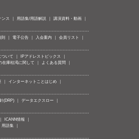
ナンス
用語集/用語解説
講演資料・動画
細則
電子公告
入会案内
会員リスト
について
IPアドレストピックス
スの在庫枯渇に関して
よくある質問
座
インターネットことはじめ
(DRP)
データエクスロー
ICANN情報
用語集