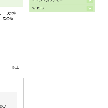
イベントカレンダー
WHOIS
し、 次の申
、 次の新
以上
ご記入