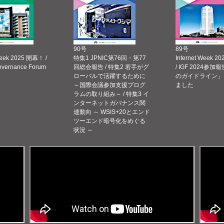
90号
89号
Week 2025 開幕！ /
特集1 JPNIC第76回・第77
Internet Week
Governance Forum
回総会報告 / 特集2 若手がグ
/ IGF 2024参加報
ローバルで活躍するために
のガイドライン」
～国際会議参加支援プログ
ました
ラムの取り組み～ / 特集3 イ
ンターネットガバナンス関
連動向 ～ WSIS+20とエンド
ツーエンド暗号化をめぐる
状況 ～