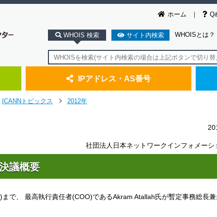
ホーム
Q
WHOISとは？
WHOIS 検索
サイト内検索
IPアドレス・AS番号
ICANNトピックス
2012年
＞
2
社団法人日本ネットワークインフォメーシ
催)決議概要
)まで、 最高執行責任者(COO)であるAkram Atallah氏が暫定事務総