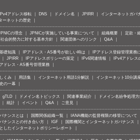
IPv4アドレス移転
DNS
ドメイン名
JPIRR
インターネットガバ
ターネットの歴史
JPNICの理念
JPNICが実施している事業について
組織概要
定款・
反社会的勢力に対する基本方針
関連団体へのリンク
Q&A
の基礎知識
IPアドレス・AS番号が欲しい時は
IPアドレス登録管理業務
JPIRR
IPアドレスポリシーの策定
IPv6関連情報
IPv4アドレ
Pアドレス・AS番号管理業務
しくみ
用語集
インターネット用語1分解説
インターネット10分講
史の一幕
gTLD
ドメイン名トピックス
関連事業紹介
ドメイン名紛争処理方針
統計
イベント
Q&A
ご意見
バナンスとは
国際関係組織一覧
IANA機能の監督権限の移管について
バナンスとの付き合い方
IGF
国際機関とインターネットガバナンス
としたインターネットポリシーレポート