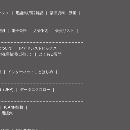
ナンス
用語集/用語解説
講演資料・動画
細則
電子公告
入会案内
会員リスト
について
IPアドレストピックス
スの在庫枯渇に関して
よくある質問
座
インターネットことはじめ
(DRP)
データエクスロー
ICANN情報
用語集