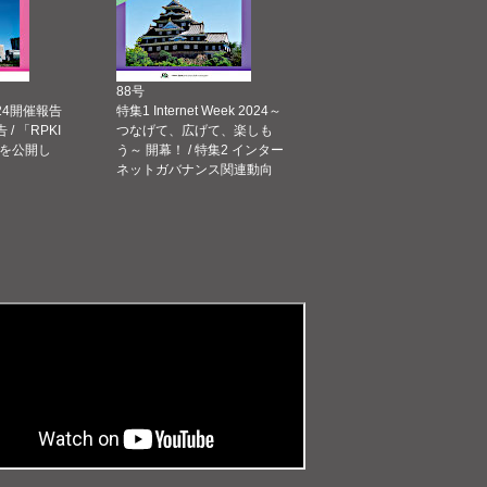
88号
 2024開催報告
特集1 Internet Week 2024～
告 / 「RPKI
つなげて、広げて、楽しも
を公開し
う～ 開幕！ / 特集2 インター
ネットガバナンス関連動向