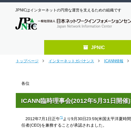
JPNICはインターネットの円滑な運営を支えるための組織です
JPNIC
メ
トップページ
インターネットガバナンス
ICANN情報
＞
＞
＞
イ
ン
コ
各位
ン
テ
ン
ICANN臨時理事会(2012年5月31日開
ツ
へ
ジ
*1
2012年7月1日正午
より9月30日23:59(米国太平洋夏時間
ャ
ン
任者(CEO)を兼務することが承認されました。
プ