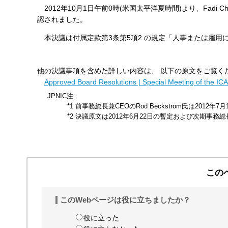
2012年10月1日午前0時(米国太平洋夏時間)より、Fadi
す
認されました。
る
本決議は付属定款第3条第5項2.の規定「人事または雇用
他の決議事項を含めた詳しい内容は、 以下の原文をご覧く
Approved Board Resolutions | Special Meeting of the I
JPNIC注:
*1 前事務総長兼CEOのRod Beckstrom氏は2012
*2 決議原文は2012年6月22日の暫定および次期事
この
このWebページは役に立ちましたか？
役に立った