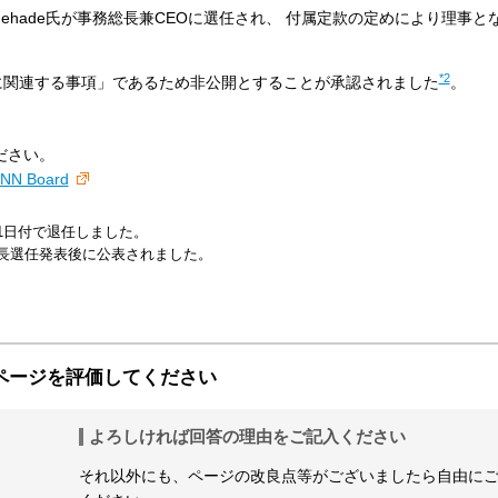
 Chehade氏が事務総長兼CEOに選任され、 付属定款の定めにより理事
*2
に関連する事項」であるため非公開とすることが承認されました
。
ださい。
CANN Board
年7月1日付で退任しました。
務総長選任発表後に公表されました。
ページを評価してください
よろしければ回答の理由をご記入ください
それ以外にも、ページの改良点等がございましたら自由に