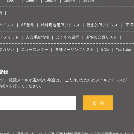
1997年
1996年
1995年
1994年
1993年
例
Pアドレス
AS番号
特殊用途用PIアドレス
歴史的PIアドレス
JPIR
・メリット
入会手続情報
よくある質問
JPNIC会員リスト
マガジン
ニュースレター
各種メーリングリスト
SNS
YouTube
登録
す。 確認メールが届かない場合は、 ご入力いただいたメールアドレスが
手続きを行ってください。
登 録
わせ先
著作権／リンク
JPNIC個人情報保護方針
JPNIC情報セキュリテ