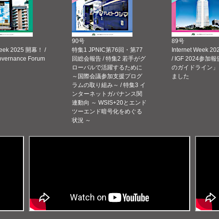
90号
89号
Week 2025 開幕！ /
特集1 JPNIC第76回・第77
Internet Week
Governance Forum
回総会報告 / 特集2 若手がグ
/ IGF 2024参加報
ローバルで活躍するために
のガイドライン」
～国際会議参加支援プログ
ました
ラムの取り組み～ / 特集3 イ
ンターネットガバナンス関
連動向 ～ WSIS+20とエンド
ツーエンド暗号化をめぐる
状況 ～