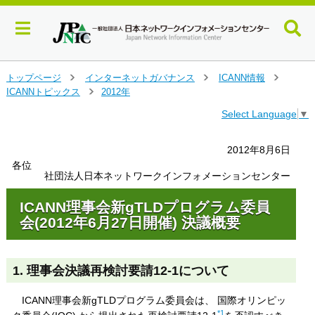
メ
トップページ
インターネットガバナンス
ICANN情報
＞
＞
＞
イ
ICANNトピックス
2012年
＞
ン
Select Language
▼
コ
ン
テ
2012年8月6日
ン
各位
ツ
社団法人日本ネットワークインフォメーションセンター
へ
ジ
ICANN理事会新gTLDプログラム委員
ャ
会(2012年6月27日開催) 決議概要
ン
プ
す
1. 理事会決議再検討要請12-1について
る
ICANN理事会新gTLDプログラム委員会は、 国際オリンピッ
*1