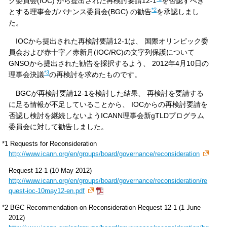
ク委員会(IOC) から提出された再検討要請12-1
を否認すべき
*2
とする理事会ガバナンス委員会(BGC) の勧告
を承認しまし
た。
IOCから提出された再検討要請12-1は、 国際オリンピック委
員会および赤十字／赤新月(IOC/RC)の文字列保護について
GNSOから提出された勧告を採択するよう、 2012年4月10日の
*3
理事会決議
の再検討を求めたものです。
BGCが再検討要請12-1を検討した結果、 再検討を要請する
に足る情報が不足していることから、 IOCからの再検討要請を
否認し検討を継続しないようICANN理事会新gTLDプログラム
委員会に対して勧告しました。
*1 Requests for Reconsideration
http://www.icann.org/en/groups/board/governance/reconsideration
Request 12-1 (10 May 2012)
http://www.icann.org/en/groups/board/governance/reconsideration/re
quest-ioc-10may12-en.pdf
*2 BGC Recommendation on Reconsideration Request 12-1 (1 June
2012)