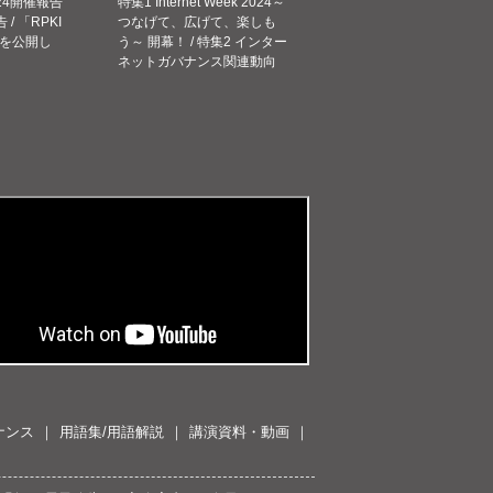
 2024開催報告
特集1 Internet Week 2024～
告 / 「RPKI
つなげて、広げて、楽しも
を公開し
う～ 開幕！ / 特集2 インター
ネットガバナンス関連動向
ナンス
用語集/用語解説
講演資料・動画