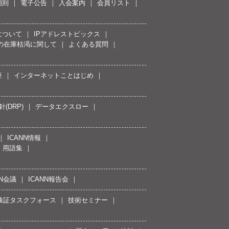
細則
電子公告
入会案内
会員リスト
について
IPアドレストピックス
スの在庫枯渇に関して
よくある質問
座
インターネットことはじめ
(DRP)
データエクスロー
ICANN情報
用語集
NN会議
ICANN報告会
接続検証タスクフォース
技術セミナー