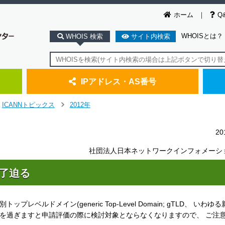
ホーム
Q
WHOISとは？
WHOIS 検索
サイト内検索
IPアドレス・AS番号
ICANNトピックス
2012年
＞
2
社団法人日本ネットワークインフォメーシ
終了迫る
レベルドメイン(generic Top-Level Domain; gTLD、 いわゆる
2日を過ぎますと申請評価の際に検討対象とならなくなりますので、 ご注