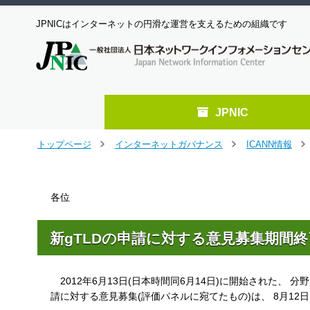
JPNICはインターネットの円滑な運営を支えるための組織です
JPNIC
メ
トップページ
インターネットガバナンス
ICANN情報
＞
＞
＞
イ
ン
コ
各位
ン
テ
ン
新gTLDの申請に対する意見募集期間
ツ
へ
ジ
2012年6月13日(日本時間同6月14日)に開始された、 分野別トップ
ャ
ン
請に対する意見募集(評価パネルに宛てたもの)は、 8月1
プ