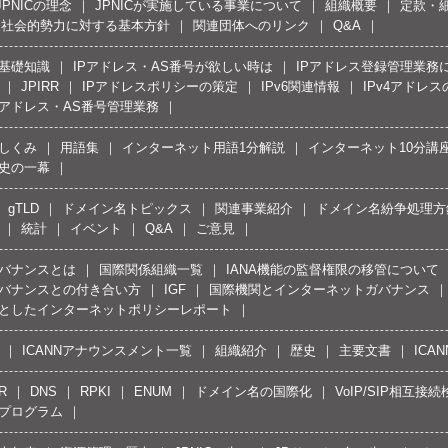
JPNICの理念
JPNICが実施している事業について
組織概要
定款・
反社会的勢力に対する基本方針
関連団体へのリンク
Q&A
の基礎知識
IPアドレス・AS番号が欲しい時は
IPアドレス登録管理業務
JPIRR
IPアドレスポリシーの策定
IPv6関連情報
IPv4アドレ
Pアドレス・AS番号管理業務
しくみ
用語集
インターネット用語1分解説
インターネット10分講
史の一幕
gTLD
ドメイン名トピックス
関連事業紹介
ドメイン名紛争処理方針
統計
イベント
Q&A
ご意見
バナンスとは
国際関係組織一覧
IANA機能の監督権限の移管について
バナンスとの付き合い方
IGF
国際機関とインターネットガバナンス
としたインターネットポリシーレポート
ICANNアナウンスメント一覧
組織紹介
歴史
主要文書
ICA
R
DNS
RPKI
ENUM
ドメイン名の国際化
VoIP/SIP相互
プログラム