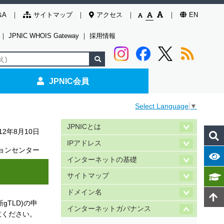
&A
サイトマップ
アクセス
EN
｜
JPNIC WHOIS Gateway
｜
採用情報
JPNIC会員
Select Language
▼
JPNICとは
012年8月10日
IPアドレス
ョンセンター
インターネットの基礎
サイトマップ
ドメイン名
新gTLD)の申
インターネットガバナンス
意ください。