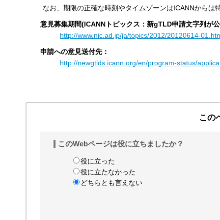
なお、期限の正確な時刻やタイムゾーンはICANNからは
す
る
意見募集期間(ICANNトピックス：新gTLD申請文字列
http://www.nic.ad.jp/ja/topics/2012/20120614-01.
申請への意見送付先：
http://newgtlds.icann.org/en/program-status/appli
この
このWebページは役に立ちましたか？
役に立った
役に立たなかった
どちらとも言えない