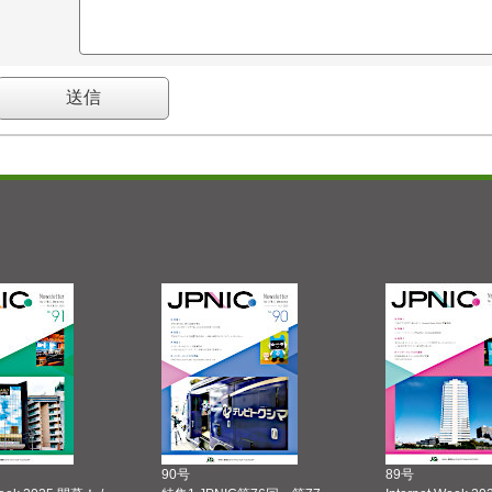
90号
89号