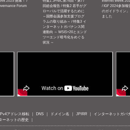
Week 2025 開幕！ /
特集1 JPNIC第76回・第77
Internet Week
Governance Forum
回総会報告 / 特集2 若手がグ
/ IGF 2024参加報
ローバルで活躍するために
のガイドライン」
～国際会議参加支援プログ
ました
ラムの取り組み～ / 特集3 イ
ンターネットガバナンス関
連動向 ～ WSIS+20とエンド
ツーエンド暗号化をめぐる
状況 ～
IPv4アドレス移転
DNS
ドメイン名
JPIRR
インターネットガバ
ターネットの歴史