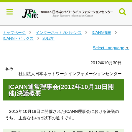
メ
トップページ
インターネットガバナンス
ICANN情報
＞
＞
＞
イ
ICANNトピックス
2012年
＞
ン
Select Language
▼
コ
ン
テ
2012年10月30日
ン
各位
ツ
社団法人日本ネットワークインフォメーションセンター
へ
ジ
ICANN通常理事会(2012年10月18日開
ャ
催)決議概要
ン
プ
す
2012年10月18日に開催されたICANN理事会における決議の
る
うち、 主要なものは以下の通りです。