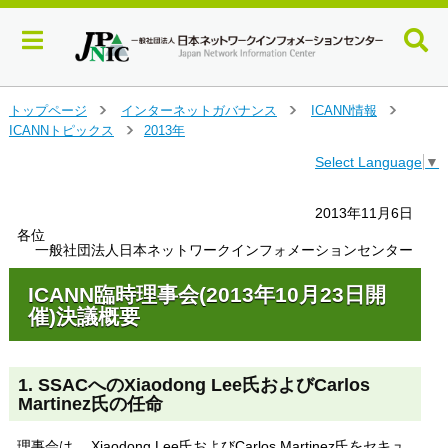
メ
トップページ
インターネットガバナンス
ICANN情報
＞
＞
＞
イ
ICANNトピックス
2013年
＞
ン
Select Language
▼
コ
ン
テ
2013年11月6日
ン
各位
ツ
一般社団法人日本ネットワークインフォメーションセンター
へ
ジ
ICANN臨時理事会(2013年10月23日開
ャ
催)決議概要
ン
プ
す
1. SSACへのXiaodong Lee氏およびCarlos
る
Martinez氏の任命
理事会は、 Xiaodong Lee氏およびCarlos Martinez氏をセキュ