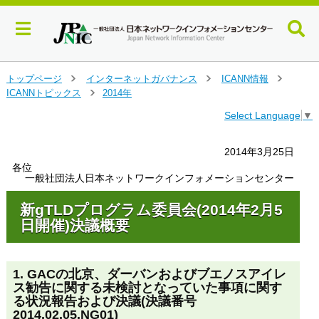
メ
トップページ
インターネットガバナンス
ICANN情報
＞
＞
＞
イ
ICANNトピックス
2014年
＞
ン
Select Language
▼
コ
ン
テ
2014年3月25日
ン
各位
ツ
一般社団法人日本ネットワークインフォメーションセンター
へ
ジ
新gTLDプログラム委員会(2014年2月5
ャ
日開催)決議概要
ン
プ
す
1. GACの北京、ダーバンおよびブエノスアイレ
る
ス勧告に関する未検討となっていた事項に関す
る状況報告および決議(決議番号
2014.02.05.NG01)