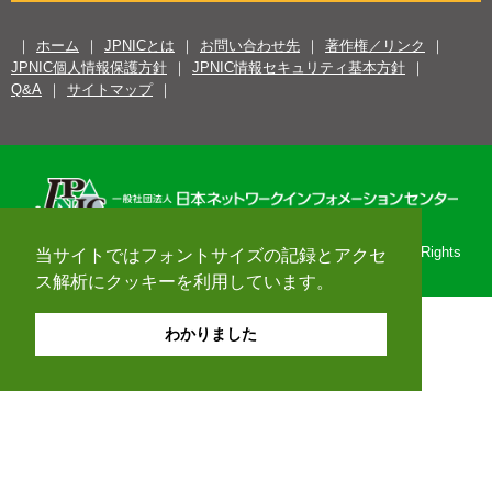
ホーム
JPNICとは
お問い合わせ先
著作権／リンク
JPNIC個人情報保護方針
JPNIC情報セキュリティ基本方針
Q&A
サイトマップ
Copyright© 1996-2026 Japan Network Information Center. All Rights
当サイトではフォントサイズの記録とアクセ
Reserved.
ス解析にクッキーを利用しています。
わかりました