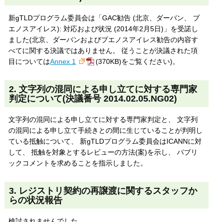
新gTLDプログラム委員会は「GAC勧告 (北京、ダーバン、 ブ
エノスアイレス): 対応および状況 (2014年2月5日)」を受諾し
ました(北京、ダーバンおよびブエノスアイレス勧告の内容す
べてに関する決議ではありません。 従うことが決議された項
目については
Annex 1
(370KB)をご覧ください)。
2. 文字列の混同による申し立てに対する専門家
判定について(決議番号 2014.02.05.NG02)
文字列の混同による申し立てに対する専門家判定と、 文字列
の混同による申し立て手続きとの間に生じていることが判明し
ている抵触について、 新gTLDプログラム委員会はICANNに対
して、 抵触を対象とするレビューの方法(案)を示し、 パブリ
ックコメントを求めることを指示しました。
3. レジストリ契約の再譲渡に関するスタッフか
らの状況報告
検討されませんでした。