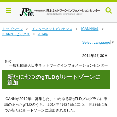
メ
トップページ
インターネットガバナンス
ICANN情報
＞
＞
＞
イ
ICANNトピックス
2014年
＞
ン
Select Language
▼
コ
ン
テ
2014年4月30日
ン
各位
ツ
一般社団法人日本ネットワークインフォメーションセンター
へ
ジ
新たに七つのgTLDがルートゾーンに
ャ
追加
ン
プ
す
ICANNが2012年に募集した、 いわゆる新gTLDプログラムに申
る
請のあったgTLDのうち、 2014年4月24日に二つ、 同29日に五
つが新たにルートゾーンに追加されました。