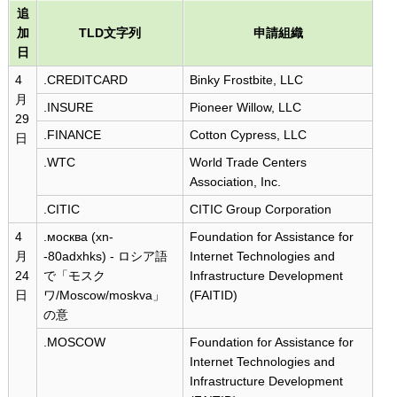
追
加
TLD文字列
申請組織
日
4
.CREDITCARD
Binky Frostbite, LLC
月
.INSURE
Pioneer Willow, LLC
29
.FINANCE
Cotton Cypress, LLC
日
.WTC
World Trade Centers
Association, Inc.
.CITIC
CITIC Group Corporation
4
.москва (xn-
Foundation for Assistance for
月
-80adxhks) - ロシア語
Internet Technologies and
24
で「モスク
Infrastructure Development
日
ワ/Moscow/moskva」
(FAITID)
の意
.MOSCOW
Foundation for Assistance for
Internet Technologies and
Infrastructure Development