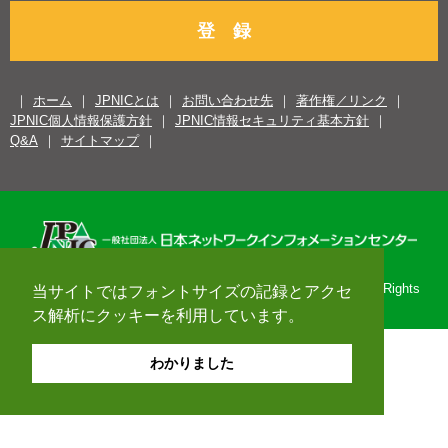
登 録
ホーム
JPNICとは
お問い合わせ先
著作権／リンク
JPNIC個人情報保護方針
JPNIC情報セキュリティ基本方針
Q&A
サイトマップ
Copyright© 1996-2026 Japan Network Information Center. All Rights
当サイトではフォントサイズの記録とアクセ
Reserved.
ス解析にクッキーを利用しています。
わかりました