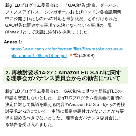
新gTLDプログラム委員会は、 「GAC勧告(北京、ダーバン、
ブエノスアイレス、 シンガポールおよびロンドン各会議期間
中に公開されたもの)への対応と最新状況」と名付けられた、
GAC勧告に関連する事項で未決となっている事項の一覧
(Annex 1として決議に添付)を採択しました。
Annex 1:
https://www.icann.org/en/system/files/files/resolutions-new-
gtld-annex-1-08sep14-en.pdf
(430KB)
2. 再検討要求14-27：Amazon EU S.a.r.lに関す
る理事会ガバナンス委員会からの勧告について
新gTLDプログラム委員会は、 GAC勧告に基づき新規gTLDの
申請を審査しないとした、 新gTLDプログラム委員会の当初の
決定に対して異議を唱える内容のAmazon EU S.a.r.lからの再検
討要求14-27について、 申請に根拠や裏付けがないことから要
求を認めるべきでないとした、 理事会ガバナンス委員会によ
る勧告を受け入れました。