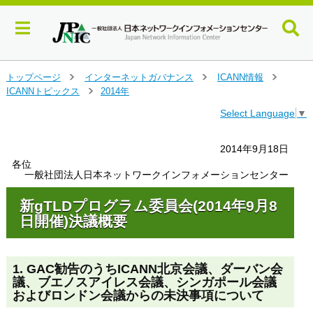
メ
トップページ
インターネットガバナンス
ICANN情報
＞
＞
＞
イ
ICANNトピックス
2014年
＞
ン
Select Language
▼
コ
ン
テ
2014年9月18日
ン
各位
ツ
一般社団法人日本ネットワークインフォメーションセンター
へ
ジ
新gTLDプログラム委員会(2014年9月8
ャ
日開催)決議概要
ン
プ
す
1. GAC勧告のうちICANN北京会議、ダーバン会
る
議、ブエノスアイレス会議、シンガポール会議
およびロンドン会議からの未決事項について