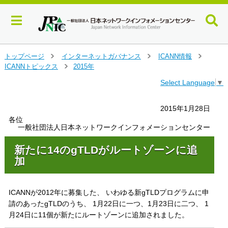
メ
トップページ
インターネットガバナンス
ICANN情報
＞
＞
＞
イ
ICANNトピックス
2015年
＞
ン
Select Language
▼
コ
ン
テ
2015年1月28日
ン
各位
ツ
一般社団法人日本ネットワークインフォメーションセンター
へ
ジ
新たに14のgTLDがルートゾーンに追
ャ
加
ン
プ
す
ICANNが2012年に募集した、 いわゆる新gTLDプログラムに申
る
請のあったgTLDのうち、 1月22日に一つ、1月23日に二つ、 1
月24日に11個が新たにルートゾーンに追加されました。