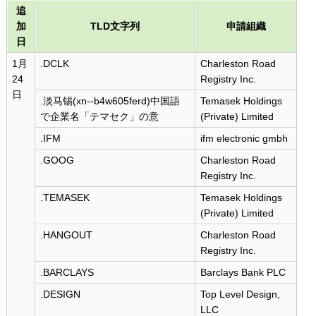
追
加
TLD文字列
申請組織
日
1月
.DCLK
Charleston Road
24
Registry Inc.
日
.淡马锡(xn--b4w605ferd)中国語
Temasek Holdings
で企業名「テマセク」の意
(Private) Limited
.IFM
ifm electronic gmbh
.GOOG
Charleston Road
Registry Inc.
.TEMASEK
Temasek Holdings
(Private) Limited
.HANGOUT
Charleston Road
Registry Inc.
.BARCLAYS
Barclays Bank PLC
.DESIGN
Top Level Design,
LLC