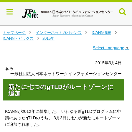
メ
トップページ
インターネットガバナンス
ICANN情報
＞
＞
＞
イ
ICANNトピックス
2015年
＞
ン
Select Language
▼
コ
ン
テ
2015年3月4日
ン
各位
ツ
一般社団法人日本ネットワークインフォメーションセンター
へ
ジ
新たに七つのgTLDがルートゾーンに
ャ
追加
ン
プ
す
ICANNが2012年に募集した、 いわゆる新gTLDプログラムに申
る
請のあったgTLDのうち、 3月3日に七つが新たにルートゾーン
に追加されました。