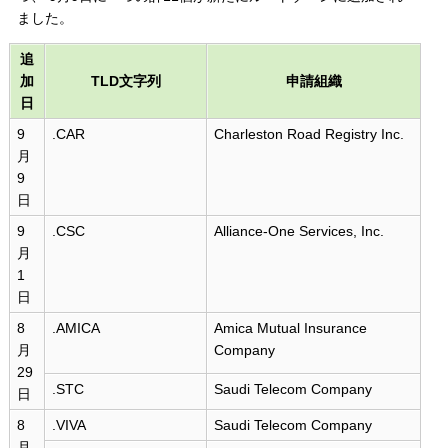
ました。
追
加
TLD文字列
申請組織
日
9
.CAR
Charleston Road Registry Inc.
月
9
日
9
.CSC
Alliance-One Services, Inc.
月
1
日
8
.AMICA
Amica Mutual Insurance
月
Company
29
.STC
Saudi Telecom Company
日
8
.VIVA
Saudi Telecom Company
月