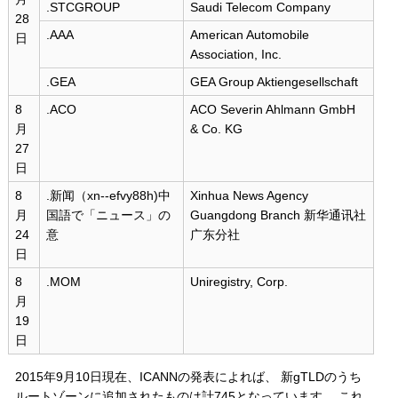
.STCGROUP
Saudi Telecom Company
28
.AAA
American Automobile
日
Association, Inc.
.GEA
GEA Group Aktiengesellschaft
8
.ACO
ACO Severin Ahlmann GmbH
月
& Co. KG
27
日
8
.新闻（xn--efvy88h)中
Xinhua News Agency
月
国語で「ニュース」の
Guangdong Branch 新华通讯社
24
意
广东分社
日
8
.MOM
Uniregistry, Corp.
月
19
日
2015年9月10日現在、ICANNの発表によれば、 新gTLDのうち
ルートゾーンに追加されたものは計745となっています。 これ