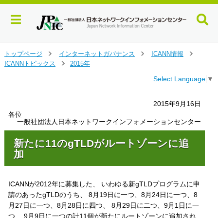
メ
トップページ
インターネットガバナンス
ICANN情報
＞
＞
＞
イ
ICANNトピックス
2015年
＞
ン
Select Language
▼
コ
ン
テ
2015年9月16日
ン
各位
ツ
一般社団法人日本ネットワークインフォメーションセンター
へ
ジ
新たに11のgTLDがルートゾーンに追
ャ
加
ン
プ
す
ICANNが2012年に募集した、 いわゆる新gTLDプログラムに申
る
請のあったgTLDのうち、 8月19日に一つ、8月24日に一つ、8
月27日に一つ、8月28日に四つ、 8月29日に二つ、9月1日に一
つ、 9月9日に一つの計11個が新たにルートゾーンに追加され