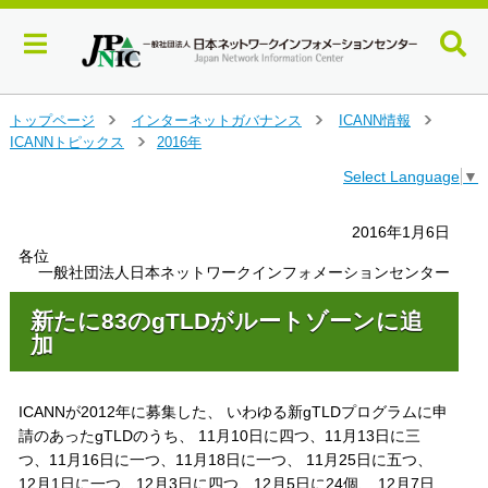
メ
トップページ
インターネットガバナンス
ICANN情報
＞
＞
＞
イ
ICANNトピックス
2016年
＞
ン
Select Language
▼
コ
ン
テ
2016年1月6日
ン
各位
ツ
一般社団法人日本ネットワークインフォメーションセンター
へ
ジ
新たに83のgTLDがルートゾーンに追
ャ
加
ン
プ
す
ICANNが2012年に募集した、 いわゆる新gTLDプログラムに申
る
請のあったgTLDのうち、 11月10日に四つ、11月13日に三
つ、11月16日に一つ、11月18日に一つ、 11月25日に五つ、
12月1日に一つ、12月3日に四つ、12月5日に24個、 12月7日