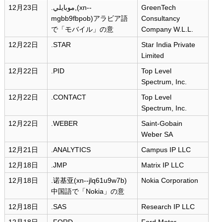
12月23日
.موبايلي,(xn--
GreenTech
mgbb9fbpob)アラビア語
Consultancy
で「モバイル」の意
Company W.L.L.
12月22日
.STAR
Star India Private
Limited
12月22日
.PID
Top Level
Spectrum, Inc.
12月22日
.CONTACT
Top Level
Spectrum, Inc.
12月22日
.WEBER
Saint-Gobain
Weber SA
12月21日
.ANALYTICS
Campus IP LLC
12月18日
.JMP
Matrix IP LLC
12月18日
.诺基亚(xn--jlq61u9w7b)
Nokia Corporation
中国語で「Nokia」の意
12月18日
.SAS
Research IP LLC