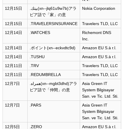
12月15日
.بيتك(xn--jlq61u9w7b)アラ
Nokia Corporation
ビア語で「家」の意
12月15日
.TRAVELERSINSURANCE
Travelers TLD, LLC
12月14日
.WATCHES
Richemont DNS
Inc.
12月14日
.ポイント(xn--eckvdtc9d)
Amazon EU S.à r.l.
12月14日
.TUSHU
Amazon EU S.à r.l.
12月11日
.TRV
Travelers TLD, LLC
12月11日
.REDUMBRELLA
Travelers TLD, LLC
12月7日
.همراه(xn--mgbt3dhd)アラ
Asia Green IT
ビア語で「仲間」の意
System Bilgisayar
San. ve Tic. Ltd. Sti.
12月7日
.PARS
Asia Green IT
System Bilgisayar
San. ve Tic. Ltd. Sti.
12月5日
.ZERO
Amazon EU S.à r.l.