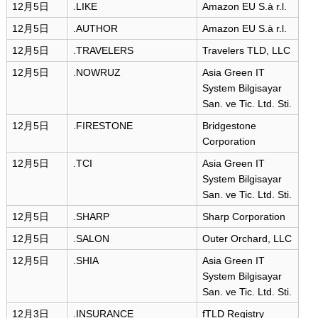
12月5日
.LIKE
Amazon EU S.à r.l.
12月5日
.AUTHOR
Amazon EU S.à r.l.
12月5日
.TRAVELERS
Travelers TLD, LLC
12月5日
.NOWRUZ
Asia Green IT
System Bilgisayar
San. ve Tic. Ltd. Sti.
12月5日
.FIRESTONE
Bridgestone
Corporation
12月5日
.TCI
Asia Green IT
System Bilgisayar
San. ve Tic. Ltd. Sti.
12月5日
.SHARP
Sharp Corporation
12月5日
.SALON
Outer Orchard, LLC
12月5日
.SHIA
Asia Green IT
System Bilgisayar
San. ve Tic. Ltd. Sti.
12月3日
.INSURANCE
fTLD Registry