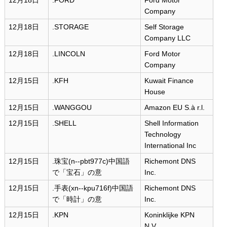
12月18日
.FORD
Ford Motor
Company
12月18日
.STORAGE
Self Storage
Company LLC
12月18日
.LINCOLN
Ford Motor
Company
12月15日
.KFH
Kuwait Finance
House
12月15日
.WANGGOU
Amazon EU S.à r.l.
12月15日
.SHELL
Shell Information
Technology
International Inc
12月15日
.珠宝(n--pbt977c)中国語
Richemont DNS
で「宝石」の意
Inc.
12月15日
.手表(xn--kpu716f)中国語
Richemont DNS
で「時計」の意
Inc.
12月15日
.KPN
Koninklijke KPN
N.V.