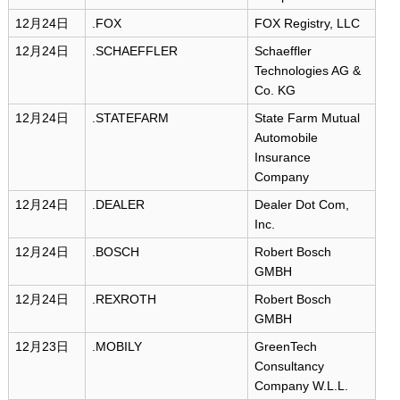
12月24日
.FOX
FOX Registry, LLC
12月24日
.SCHAEFFLER
Schaeffler
Technologies AG &
Co. KG
12月24日
.STATEFARM
State Farm Mutual
Automobile
Insurance
Company
12月24日
.DEALER
Dealer Dot Com,
Inc.
12月24日
.BOSCH
Robert Bosch
GMBH
12月24日
.REXROTH
Robert Bosch
GMBH
12月23日
.MOBILY
GreenTech
Consultancy
Company W.L.L.