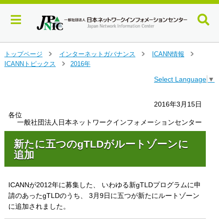
メ
トップページ
インターネットガバナンス
ICANN情報
＞
＞
＞
イ
ICANNトピックス
2016年
＞
ン
Select Language
▼
コ
ン
テ
2016年3月15日
ン
各位
ツ
一般社団法人日本ネットワークインフォメーションセンター
へ
ジ
新たに五つのgTLDがルートゾーンに
ャ
追加
ン
プ
す
ICANNが2012年に募集した、 いわゆる新gTLDプログラムに申
る
請のあったgTLDのうち、 3月9日に五つが新たにルートゾーン
に追加されました。