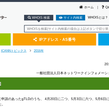
ホーム
Q
WHOISとは？
WHOIS 検索
サイト内検索
IPアドレス・AS番号
ICANNトピックス
2016年
＞
2
一般社団法人日本ネットワークインフォメーシ
加
ムに申請のあったgTLDのうち、 4月20日に二つ、5月3日に六つ、5月6日に
た。