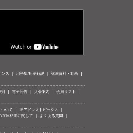
ナンス
用語集/用語解説
講演資料・動画
細則
電子公告
入会案内
会員リスト
について
IPアドレストピックス
スの在庫枯渇に関して
よくある質問