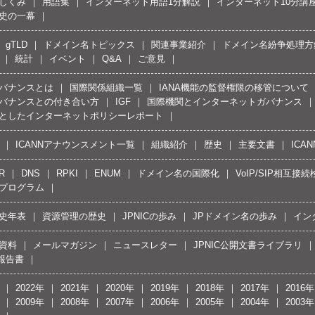
しくみ
用語集
インターネット用語1分解説
インターネット10分講
史の一幕
gTLD
ドメイン名トピックス
関連事業紹介
ドメイン名紛争処理方針
統計
イベント
Q&A
ご意見
バナンスとは
国際関係組織一覧
IANA機能の監督権限の移管について
バナンスとの付き合い方
IGF
国際機関とインターネットガバナンス
としたインターネットポリシーレポート
ICANNアナウンスメント一覧
組織紹介
歴史
主要文書
ICA
R
DNS
RPKI
ENUM
ドメイン名の国際化
VoIP/SIP相互
プログラム
史年表
資源管理の歴史
JPNICの歩み
JPドメイン名の歩み
イン
資料
メールマガジン
ニュースレター
JPNIC公開文書ライブラリ
報告書
2022年
2021年
2020年
2019年
2018年
2017年
2016年
2009年
2008年
2007年
2006年
2005年
2004年
2003年