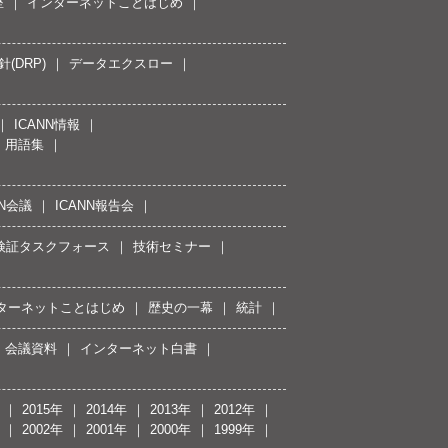
座
インターネットことはじめ
(DRP)
データエクスロー
ICANN情報
用語集
NN会議
ICANN報告会
接続検証タスクフォース
技術セミナー
ターネットことはじめ
歴史の一幕
統計
会議資料
インターネット白書
2015年
2014年
2013年
2012年
2002年
2001年
2000年
1999年