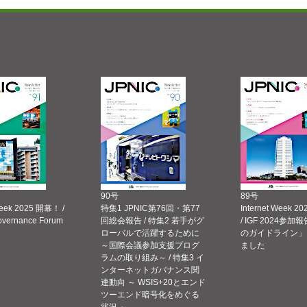
90号
89号
Week 2025 開幕！ /
特集1 JPNIC第76回・第77
Internet Week
Governance Forum
回総会報告 / 特集2 若手がグ
/ IGF 2024参加報
ローバルで活躍するために
のガイドライン」
～国際会議参加支援プログ
ました
ラムの取り組み～ / 特集3 イ
ンターネットガバナンス関
連動向 ～ WSIS+20とエンド
ツーエンド暗号化をめぐる
状況 ～