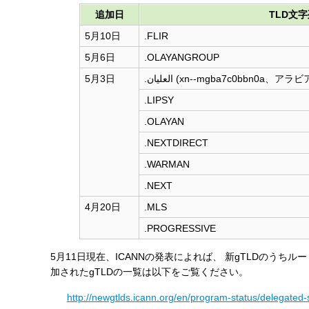
す
追加日
TLD文
る
5月10日
.FLIR
5月6日
.OLAYANGROUP
5月3日
.العليان (xn--mgba7c0bbn
.LIPSY
.OLAYAN
.NEXTDIRECT
.WARMAN
.NEXT
4月20日
.MLS
.PROGRESSIVE
5月11日現在、ICANNの発表によれば、 新gTLDのう
加されたgTLDの一覧は以下をご覧ください。
http://newgtlds.icann.org/en/program-status/delegated-