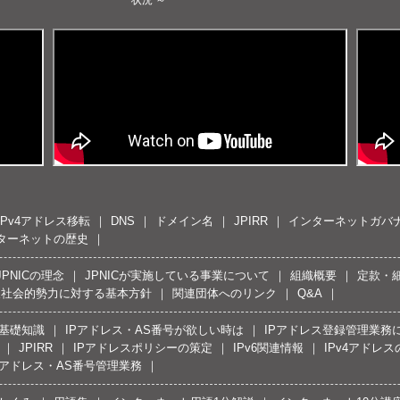
IPv4アドレス移転
DNS
ドメイン名
JPIRR
インターネットガバ
ターネットの歴史
JPNICの理念
JPNICが実施している事業について
組織概要
定款・
反社会的勢力に対する基本方針
関連団体へのリンク
Q&A
の基礎知識
IPアドレス・AS番号が欲しい時は
IPアドレス登録管理業務
JPIRR
IPアドレスポリシーの策定
IPv6関連情報
IPv4アドレ
Pアドレス・AS番号管理業務