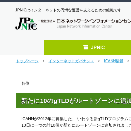
JPNICはインターネットの円滑な運営を支えるための組織です
JPNIC
メ
トップページ
インターネットガバナンス
ICANN情報
＞
＞
＞
イ
ン
コ
各位
ン
テ
ン
新たに10のgTLDがルートゾーンに追
ツ
へ
ジ
ICANNが2012年に募集した、 いわゆる新gTLDプログラ
ャ
ン
10日に一つの計10個が新たにルートゾーンに追加されまし
プ