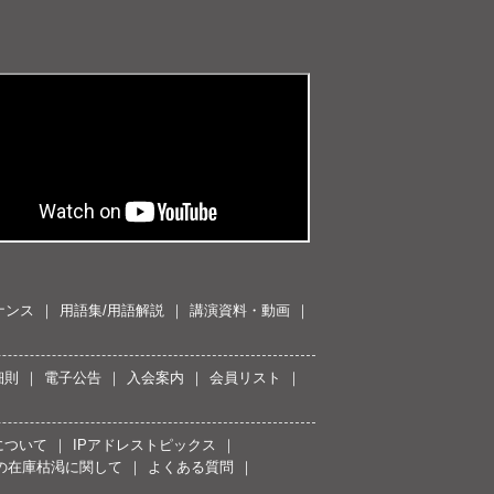
ナンス
用語集/用語解説
講演資料・動画
細則
電子公告
入会案内
会員リスト
について
IPアドレストピックス
スの在庫枯渇に関して
よくある質問