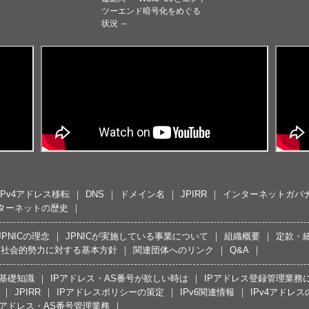
ツーエンド暗号化をめぐる
状況 ～
IPv4アドレス移転
DNS
ドメイン名
JPIRR
インターネットガバ
ターネットの歴史
JPNICの理念
JPNICが実施している事業について
組織概要
定款・
反社会的勢力に対する基本方針
関連団体へのリンク
Q&A
の基礎知識
IPアドレス・AS番号が欲しい時は
IPアドレス登録管理業務
JPIRR
IPアドレスポリシーの策定
IPv6関連情報
IPv4アドレ
Pアドレス・AS番号管理業務