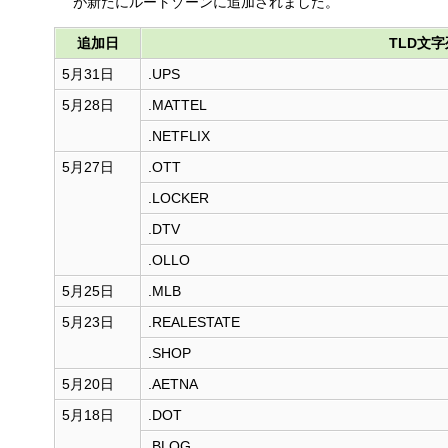
が新たにルートゾーンに追加されました。
す
る
追加日
TLD文字
5月31日
.UPS
5月28日
.MATTEL
.NETFLIX
5月27日
.OTT
.LOCKER
.DTV
.OLLO
5月25日
.MLB
5月23日
.REALESTATE
.SHOP
5月20日
.AETNA
5月18日
.DOT
.BLOG