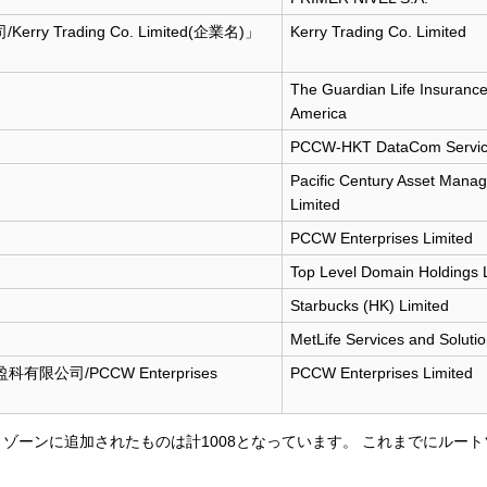
ry Trading Co. Limited(企業名)」
Kerry Trading Co. Limited
The Guardian Life Insuranc
America
PCCW-HKT DataCom Service
Pacific Century Asset Mana
Limited
PCCW Enterprises Limited
Top Level Domain Holdings 
Starbucks (HK) Limited
MetLife Services and Soluti
科有限公司/PCCW Enterprises
PCCW Enterprises Limited
ルートゾーンに追加されたものは計1008となっています。 これまでにルー