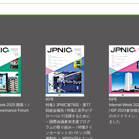
90号
89号
Week 2025 開幕！ /
特集1 JPNIC第76回・第77
Internet Week
Governance Forum
回総会報告 / 特集2 若手がグ
/ IGF 2024参加報
ローバルで活躍するために
のガイドライン」
～国際会議参加支援プログ
ました
ラムの取り組み～ / 特集3 イ
ンターネットガバナンス関
連動向 ～ WSIS+20とエンド