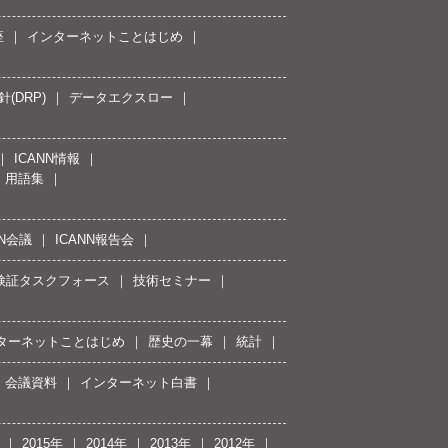
座
インターネットことはじめ
(DRP)
データエクスロー
ICANN情報
用語集
NN会議
ICANN報告会
接続検証タスクフォース
技術セミナー
ターネットことはじめ
歴史の一幕
統計
会議資料
インターネット白書
2015年
2014年
2013年
2012年