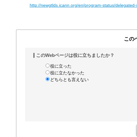
http://newgtlds.icann.org/en/program-status/delegated-
この
このWebページは役に立ちましたか？
役に立った
役に立たなかった
どちらとも言えない