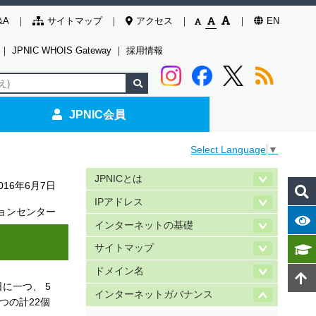
&A
サイトマップ
アクセス
EN
｜
JPNIC WHOIS Gateway
｜
採用情報
JPNIC会員
Select Language
▼
JPNICとは
016年6月7日
IPアドレス
ョンセンター
インターネットの基礎
サイトマップ
ドメイン名
日に一つ、 5
インターネットガバナンス
つの計22個