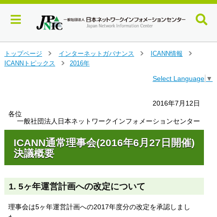
メ
トップページ
インターネットガバナンス
ICANN情報
＞
＞
＞
イ
ICANNトピックス
2016年
＞
ン
Select Language
▼
コ
ン
テ
2016年7月12日
ン
各位
ツ
一般社団法人日本ネットワークインフォメーションセンター
へ
ジ
ICANN通常理事会(2016年6月27日開催)
ャ
決議概要
ン
プ
す
1. 5ヶ年運営計画への改定について
る
理事会は5ヶ年運営計画への2017年度分の改定を承認しまし