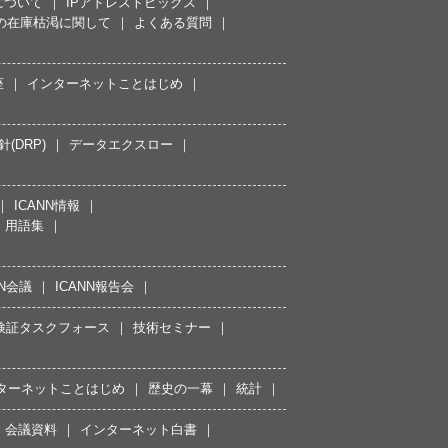
について
IPアドレストピックス
スの在庫枯渇に関して
よくある質問
座
インターネットことはじめ
(DRP)
データエクスロー
ICANN情報
用語集
NN会議
ICANN報告会
接続検証タスクフォース
技術セミナー
ターネットことはじめ
歴史の一幕
統計
会議資料
インターネット白書