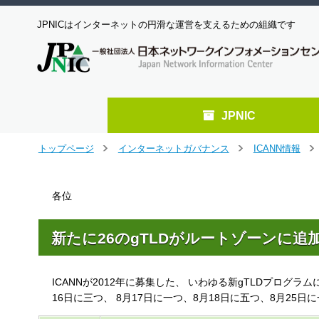
JPNICはインターネットの円滑な運営を支えるための組織です
JPNIC
メ
トップページ
インターネットガバナンス
ICANN情報
＞
＞
＞
イ
ン
コ
各位
ン
テ
ン
新たに26のgTLDがルートゾーンに追
ツ
へ
ジ
ICANNが2012年に募集した、 いわゆる新gTLDプログラ
ャ
16日に三つ、 8月17日に一つ、8月18日に五つ、8月25
ン
プ