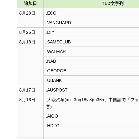
追加日
TLD文字列
す
る
8月28日
.ECO
.VANGUARD
8月25日
.DIY
8月18日
.SAMSCLUB
.WALMART
.NAB
.GEORGE
.UBANK
8月17日
.AUSPOST
8月16日
.大众汽车(xn--3oq18vl8pn36a、中国語で
意)
.AIGO
.HDFC