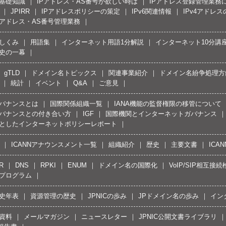
の基礎知識
IPアドレス・AS番号が欲しい時は
IPアドレス登録管理業務
JPIRR
IPアドレスポリシーの策定
IPv6関連情報
IPv4アドレ
Pアドレス・AS番号管理業務
しくみ
用語集
インターネット用語1分解説
インターネット10分講
史の一幕
gTLD
ドメイン名トピックス
関連事業紹介
ドメイン名紛争処理方針
統計
イベント
Q&A
ご意見
バナンスとは
国際関係組織一覧
IANA機能の監督権限の移管について
バナンスとの付き合い方
IGF
国際機関とインターネットガバナンス
としたインターネットポリシーレポート
ICANNアナウンスメント一覧
組織紹介
歴史
主要文書
ICA
R
DNS
RPKI
ENUM
ドメイン名の国際化
VoIP/SIP相互
プログラム
史年表
資源管理の歴史
JPNICの歩み
JPドメイン名の歩み
イン
資料
メールマガジン
ニュースレター
JPNIC公開文書ライブラリ