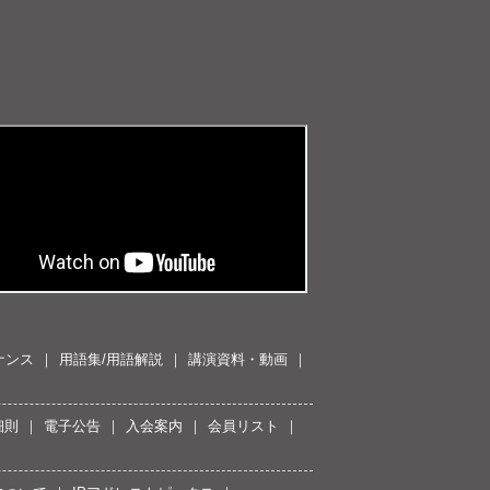
ナンス
用語集/用語解説
講演資料・動画
細則
電子公告
入会案内
会員リスト