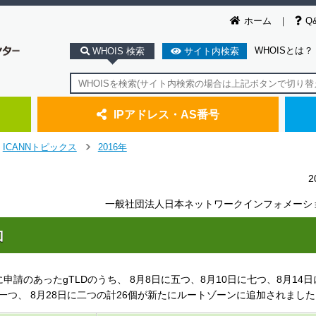
ホーム
Q
WHOISとは？
WHOIS 検索
サイト内検索
IPアドレス・AS番号
ICANNトピックス
2016年
＞
2
一般社団法人日本ネットワークインフォメーシ
加
ムに申請のあったgTLDのうち、 8月8日に五つ、8月10日に七つ、8月14
日に一つ、 8月28日に二つの計26個が新たにルートゾーンに追加されまし