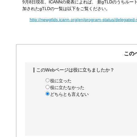
9月8日現在、ICANNの発表によれば、 新gTLDのうち
加されたgTLDの一覧は以下をご覧ください。
http://newgtlds.icann.org/en/program-status/delegated-
この
このWebページは役に立ちましたか？
役に立った
役に立たなかった
どちらとも言えない