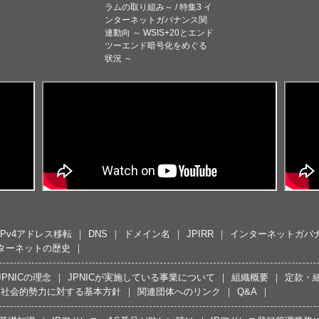
ラムの取り組み～ / 特集3 イ
ンターネットガバナンス関
連動向 ～ WSIS+20とエンド
ツーエンド暗号化をめぐる
状況 ～
IPv4アドレス移転
DNS
ドメイン名
JPIRR
インターネットガバ
ターネットの歴史
JPNICの理念
JPNICが実施している事業について
組織概要
定款・
反社会的勢力に対する基本方針
関連団体へのリンク
Q&A