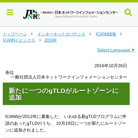
メ
トップページ
インターネットガバナンス
ICANN情報
＞
＞
＞
イ
ICANNトピックス
2016年
＞
ン
Select Language
▼
コ
ン
テ
2016年10月26日
ン
各位
ツ
一般社団法人日本ネットワークインフォメーションセンター
へ
ジ
新たに一つのgTLDがルートゾーンに
ャ
追加
ン
プ
す
ICANNが2012年に募集した、 いわゆる新gTLDプログラムに申
る
請のあったgTLDのうち、 10月19日に一つが新たにルートゾー
ンに追加されました。