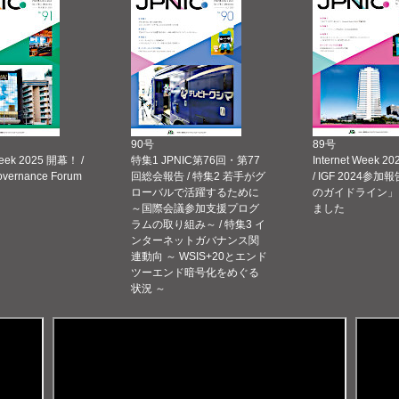
90号
89号
Week 2025 開幕！ /
特集1 JPNIC第76回・第77
Internet Week
Governance Forum
回総会報告 / 特集2 若手がグ
/ IGF 2024参加報
ローバルで活躍するために
のガイドライン」
～国際会議参加支援プログ
ました
ラムの取り組み～ / 特集3 イ
ンターネットガバナンス関
連動向 ～ WSIS+20とエンド
ツーエンド暗号化をめぐる
状況 ～