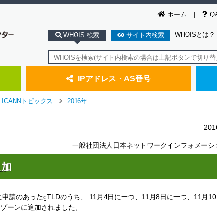
ホーム
Q
WHOISとは？
WHOIS 検索
サイト内検索
IPアドレス・AS番号
ICANNトピックス
2016年
＞
20
一般社団法人日本ネットワークインフォメーシ
追加
に申請のあったgTLDのうち、 11月4日に一つ、11月8日に一つ、11月1
ートゾーンに追加されました。