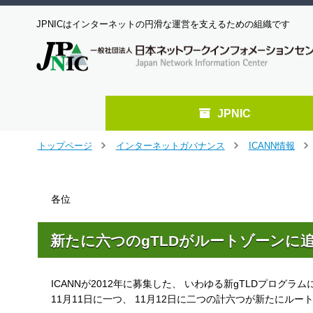
JPNICはインターネットの円滑な運営を支えるための組織です
JPNIC
メ
トップページ
インターネットガバナンス
ICANN情報
＞
＞
＞
イ
ン
コ
各位
ン
テ
ン
新たに六つのgTLDがルートゾーンに
ツ
へ
ジ
ICANNが2012年に募集した、 いわゆる新gTLDプログラム
ャ
ン
11月11日に一つ、 11月12日に二つの計六つが新たにル
プ