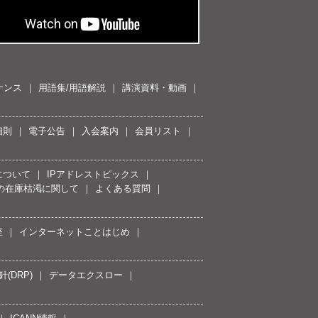
ナンス
用語集/用語解説
講演資料・動画
細則
電子公告
入会案内
会員リスト
について
IPアドレストピックス
スの在庫枯渇に関して
よくある質問
座
インターネットことはじめ
(DRP)
データエクスロー