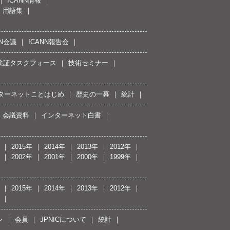
ICANN情報
用語集
NN会議
ICANN報告会
接続検証タスクフォース
技術セミナー
ターネットことはじめ
歴史の一幕
統計
会議資料
インターネット白書
2015年
2014年
2013年
2012年
2002年
2001年
2000年
1999年
2015年
2014年
2013年
2012年
ン
会員
JPNICについて
統計