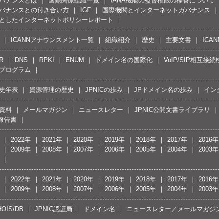
バナンスとは
国際関係組織一覧
IANA機能の監督権限の移管について
バナンスとの付き合い方
IGF
国際機関とインターネットガバナンス
としたインターネットポリシーレポート
ICANNアナウンスメント一覧
組織紹介
歴史
主要文書
ICA
R
DNS
RPKI
ENUM
ドメイン名の国際化
VoIP/SIP相互
プログラム
史年表
資源管理の歴史
JPNICの歩み
JPドメイン名の歩み
イン
資料
メールマガジン
ニュースレター
JPNIC公開文書ライブラリ
報告書
2022年
2021年
2020年
2019年
2018年
2017年
2016年
2009年
2008年
2007年
2006年
2005年
2004年
2003年
2022年
2021年
2020年
2019年
2018年
2017年
2016年
2009年
2008年
2007年
2006年
2005年
2004年
2003年
OIS/DB
JPNIC認証局
ドメイン名
ニュースレター／メールマガジ