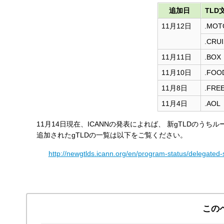
す
追加日
TLD
る
11月12日
.MOT
.CRU
11月11日
.BOX
11月10日
.FOO
11月8日
.FRE
11月4日
.AOL
11月14日現在、ICANNの発表によれば、 新gTLDのう
追加されたgTLDの一覧は以下をご覧ください。
http://newgtlds.icann.org/en/program-status/delegated-
この