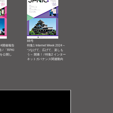
88号
 2024開催報告
特集1 Internet Week 2024～
告 / 「RPKI
つなげて、広げて、楽しも
を公開し
う～ 開幕！ / 特集2 インター
ネットガバナンス関連動向