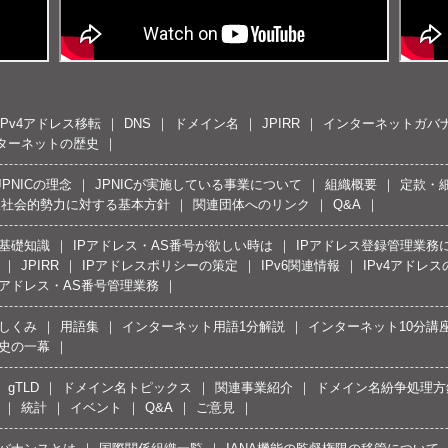
IPv4アドレス移転
DNS
ドメイン名
JPIRR
インターネットガバ
ターネットの歴史
JPNICの理念
JPNICが実施している事業について
組織概要
定款・
反社会的勢力に対する基本方針
関連団体へのリンク
Q&A
の基礎知識
IPアドレス・AS番号が欲しい時は
IPアドレス登録管理業務
JPIRR
IPアドレスポリシーの策定
IPv6関連情報
IPv4アドレ
Pアドレス・AS番号管理業務
しくみ
用語集
インターネット用語1分解説
インターネット10分講
史の一幕
gTLD
ドメイン名トピックス
関連事業紹介
ドメイン名紛争処理方針
統計
イベント
Q&A
ご意見