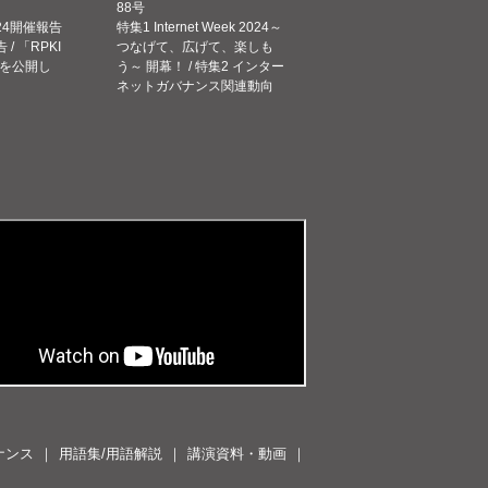
88号
 2024開催報告
特集1 Internet Week 2024～
告 / 「RPKI
つなげて、広げて、楽しも
を公開し
う～ 開幕！ / 特集2 インター
ネットガバナンス関連動向
ナンス
用語集/用語解説
講演資料・動画