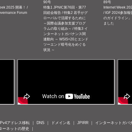
90号
89号
Week 2025 開幕！ /
特集1 JPNIC第76回・第77
Internet Week
Governance Forum
回総会報告 / 特集2 若手がグ
/ IGF 2024参加報
ローバルで活躍するために
のガイドライン」
～国際会議参加支援プログ
ました
ラムの取り組み～ / 特集3 イ
ンターネットガバナンス関
連動向 ～ WSIS+20とエンド
ツーエンド暗号化をめぐる
状況 ～
IPv4アドレス移転
DNS
ドメイン名
JPIRR
インターネットガバ
ターネットの歴史