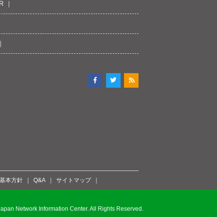
R
ィ基本方針
Q&A
サイトマップ
pan Network Information Center. All Rights Reserved.