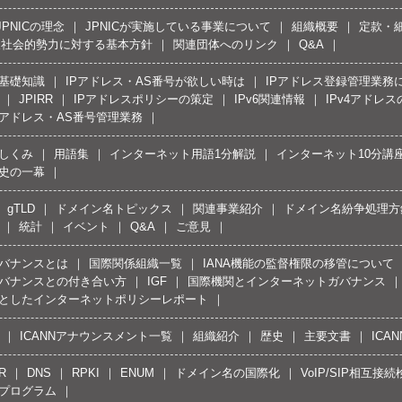
JPNICの理念
JPNICが実施している事業について
組織概要
定款・
反社会的勢力に対する基本方針
関連団体へのリンク
Q&A
の基礎知識
IPアドレス・AS番号が欲しい時は
IPアドレス登録管理業務
JPIRR
IPアドレスポリシーの策定
IPv6関連情報
IPv4アドレ
Pアドレス・AS番号管理業務
しくみ
用語集
インターネット用語1分解説
インターネット10分講
史の一幕
gTLD
ドメイン名トピックス
関連事業紹介
ドメイン名紛争処理方針
統計
イベント
Q&A
ご意見
バナンスとは
国際関係組織一覧
IANA機能の監督権限の移管について
バナンスとの付き合い方
IGF
国際機関とインターネットガバナンス
としたインターネットポリシーレポート
ICANNアナウンスメント一覧
組織紹介
歴史
主要文書
ICA
R
DNS
RPKI
ENUM
ドメイン名の国際化
VoIP/SIP相互
プログラム