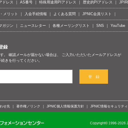
Pアドレス
AS番号
特殊用途用PIアドレス
歴史的PIアドレス
JPIR
・メリット
入会手続情報
よくある質問
JPNIC会員リスト
マガジン
ニュースレター
各種メーリングリスト
SNS
YouTube
登録
す。 確認メールが届かない場合は、 ご入力いただいたメールアドレスが
手続きを行ってください。
登 録
わせ先
著作権／リンク
JPNIC個人情報保護方針
JPNIC情報セキュリテ
Copyright© 1996-2026 Ja