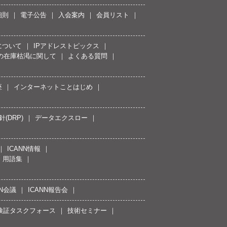
細則
電子公告
入会案内
会員リスト
について
IPアドレストピックス
スの在庫枯渇に関して
よくある質問
座
インターネットことはじめ
(DRP)
データエクスロー
ICANN情報
用語集
NN会議
ICANN報告会
接続検証タスクフォース
技術セミナー