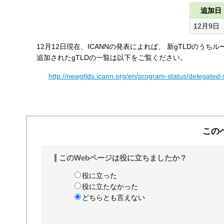
す
追加日
る
12月9日
12月12日現在、ICANNの発表によれば、 新gTLDのう
追加されたgTLDの一覧は以下をご覧ください。
http://newgtlds.icann.org/en/program-status/delegated-
この
このWebページは役に立ちましたか？
役に立った
役に立たなかった
どちらとも言えない