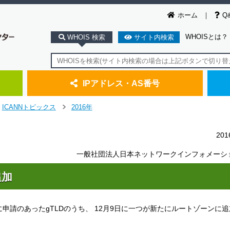
ホーム
Q
WHOISとは？
WHOIS 検索
サイト内検索
IPアドレス・AS番号
ICANNトピックス
2016年
＞
20
一般社団法人日本ネットワークインフォメーシ
追加
ラムに申請のあったgTLDのうち、 12月9日に一つが新たにルートゾーンに