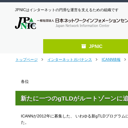
JPNICはインターネットの円滑な運営を支えるための組織です
JPNIC
メ
トップページ
インターネットガバナンス
ICANN情報
＞
＞
＞
イ
ン
コ
各位
ン
テ
ン
新たに一つのgTLDがルートゾーンに
ツ
へ
ジ
ICANNが2012年に募集した、 いわゆる新gTLDプログ
ャ
ン
た。
プ