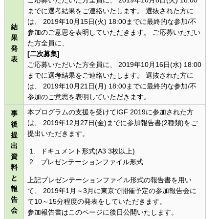
ご応募いただいた方全員に、 2019年10月8日(火) 18:00
までに選考結果をご連絡いたします。 選抜された方に
は、 2019年10月15日(火) 18:00までに最終的な参加/不
結
参加のご意思を表明していただきます。 ご応募いただい
果
た方全員に、
発
[二次募集]
表
ご応募いただいた方全員に、 2019年10月16日(水) 18:00
までに選考結果をご連絡いたします。 選抜された方に
は、 2019年10月21日(月) 18:00までに最終的な参加/不
参加のご意思を表明していただきます。
本プログラムの支援を受けてIGF 2019に参加された方
事
は、 2019年12月27日(金)までに参加報告書(2種類)をご
後
提出いただきます。
提
出
ドキュメント形式(A3 3枚以上)
資
プレゼンテーションファイル形式
料
と
上記プレゼンテーションファイル形式の報告書を用い
報
て、 2019年1月～3月に東京で開催予定の参加報告会に
告
て10～15分程度の発表をしていただきます。
会
参加報告書はこのページに後日公開いたします。