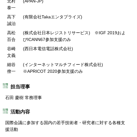
北村
(APAN-JP)
泰一
高下
(有限会社Takaエンタプライズ)
誠治
高松
(株式会社日本レジストリサービス) ※IGF 2019およ
百合
びICANN67参加支援のみ
谷崎
(西日本電信電話株式会社)
文義
細谷
(インターネットマルチフィード株式会社)
僚一
※APRICOT 2020参加支援のみ
担当理事
石田 慶樹 常務理事
活動内容
国際会議に参加する国内の若手技術者・研究者に対する各種支
援活動