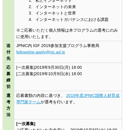
私とインターネット
インターネットの未来
インターネットと世界
インターネットガバナンスにおける課題
※ご応募いただく個人情報は本プログラムの選考にのみ
に使用いたします。
送
JPNIC内 IGF 2019参加支援プログラム事務局
付
fellowship-apply@nic.ad.jp
先
応
[一次募集]2019年9月30日(月) 18:00
募
[二次募集]2019年10月9日(水) 18:00
締
切
選
応募書類の内容に基づき、
2019年度JPNIC国際人材育成
考
専門家チーム
が選考を行います。
方
法
[一次募集]