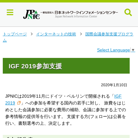
メ
トップページ
インターネットの技術
国際会議参加支援プログラ
>
>
イ
ム
ン
Select Language
▼
コ
ン
テ
IGF 2019参加支援
ン
ツ
へ
2020年1月10日
ジ
ャ
JPNICは2019年11月にドイツ・ベルリンで開催される「
IGF
ン
2019
」への参加を希望する国内の若手に対し、 旅費をはじ
プ
めとした会議参加に必要な費用の補助、会議に参加する上での
す
参考情報の提供等を行います。 支援する方(フェロー)は公募を
る
行い、書類選考の上、決定します。