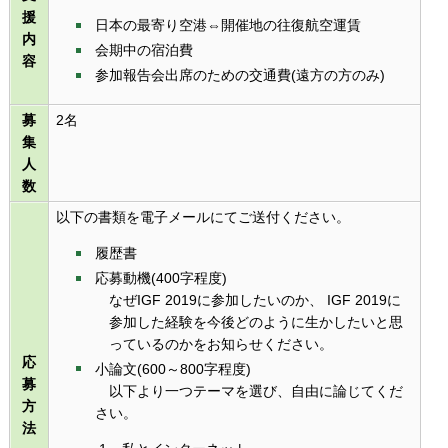
援
日本の最寄り空港⇔開催地の往復航空運賃
内
会期中の宿泊費
容
参加報告会出席のための交通費(遠方の方のみ)
募
2名
集
人
数
以下の書類を電子メールにてご送付ください。
履歴書
応募動機(400字程度)
なぜIGF 2019に参加したいのか、 IGF 2019に
参加した経験を今後どのように生かしたいと思
っているのかをお知らせください。
応
小論文(600～800字程度)
募
以下より一つテーマを選び、自由に論じてくだ
方
さい。
法