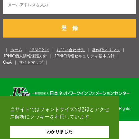
登 録
ホーム
JPNICとは
お問い合わせ先
著作権／リンク
JPNIC個人情報保護方針
JPNIC情報セキュリティ基本方針
Q&A
サイトマップ
Copyright© 1996-2026 Japan Network Information Center. All Rights
当サイトではフォントサイズの記録とアクセ
Reserved.
ス解析にクッキーを利用しています。
わかりました