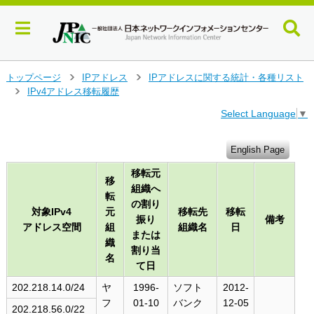
メ
トップページ
IPアドレス
IPアドレスに関する統計・各種リスト
>
>
イ
IPv4アドレス移転履歴
>
ン
Select Language
▼
コ
ン
テ
English Page
ン
移転元
ツ
移
組織へ
へ
転
ジ
の割り
対象IPv4
元
移転先
移転
ャ
振り
備考
アドレス空間
組
組織名
日
ン
または
織
プ
割り当
名
す
て日
る
202.218.14.0/24
ヤ
1996-
ソフト
2012-
フ
01-10
バンク
12-05
202.218.56.0/22