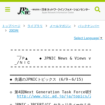
メ
トップページ
ライブラリ
メールマガジン
バックナンバー
>
>
>
イ
2003年
>
ン
Select Language
▼
コ
ン
テ
＝＝＝＝＝＝＝＝＝＝＝＝＝＝＝＝＝＝＝＝＝＝＝＝＝＝
   __

ン
    /Ｐ▲     ◆ JPNIC News & Views vol.
ツ
  _/ＮＩＣ

へ
＝＝＝＝＝＝＝＝＝＝＝＝＝＝＝＝＝＝＝＝＝＝＝＝＝＝
ジ
ャ
━━━━━━━━━━━━━━━━━━━━━━━━━━━━━━━━━━━ 

ン
◆ 先週のJPNICトピックス (6/9～6/15)

プ
━━━━━━━━━━━━━━━━━━━━━━━━━━━━━━━━━━━ 

す
る
◇ 第4回Next Generation Task Force研究会開催
http://www.nic.ad.jp/ja/topics/2003/2
◇ JPNIC・JPCERT/CC セキュリティーセミナー200