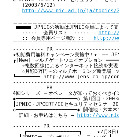
   (2003/6/12)

http://www.nic.ad.jp/ja/topics/2003/2
＿＿＿＿＿＿＿＿＿＿＿＿＿＿＿＿＿＿＿＿＿＿＿＿＿＿
 ■■■■■ JPNICの活動はJPNIC会員によって支えられて
   :::::  会員リスト  :::::   
http://www.n
   :: 会員専用ページ新設 ::   
http://www.nic
￣￣￣￣￣￣￣￣￣￣￣￣￣￣￣￣￣￣￣￣￣￣￣￣￣￣
---------- PR ---------------------------
★初期費用無料キャンペーン実施中！★　== JENS Corpor
┏[New] マルチゲートウェイオプション ━━━━━━━━━━━
   ☆複数回線によるインターネット接続を実現！　　　
   ☆月額3万円～のマルチホーミング新登場　▽詳細は
┗━━━━━━━━ http://www.jens.co.jp/con/multi
-----------------------------------------
---------- PR ---------------------------
4回シリーズ ～オペレータが知っておくべきインシデン
◆━━━━━━━━━━━━━━━━━━━━◇ 第1回目：2003年7月7
┃JPNIC・JPCERT/CCセキュリティセミナー2003┃　　　
◇━━━━━━━━━━━━━━━━━━━━◆ 開催地：六本木フォーラ
  詳細・お申込はこちら → 
http://www.nic.ad.j
-----------------------------------------
--------- PR ----------------------------
  　┏━━━━━━━━━━━━━━━━━┓     ★7月8日(火) 9: