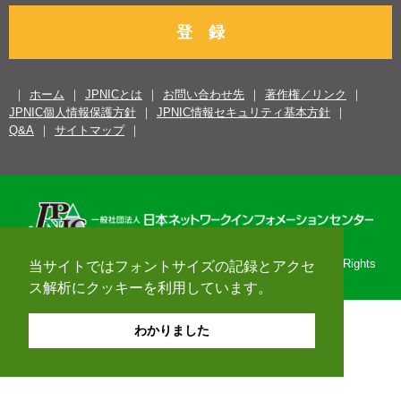
登 録
ホーム
JPNICとは
お問い合わせ先
著作権／リンク
JPNIC個人情報保護方針
JPNIC情報セキュリティ基本方針
Q&A
サイトマップ
Copyright© 1996-2026 Japan Network Information Center. All Rights
当サイトではフォントサイズの記録とアクセ
Reserved.
ス解析にクッキーを利用しています。
わかりました