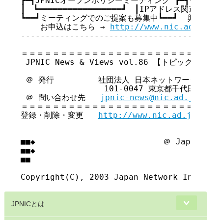
┏━┫JPNICオープンポリシーミーティング ┣━┓★大手町
┃　┗━━━━━━━━━━━━━━━━━┛　┃IPアドレス関連の動向
┗━━┛ミーティングでのご提案も募集中┗━━┛  興味がある
    お申込はこちら → 
http://www.nic.ad.jp/j
-----------------------------------------
＝＝＝＝＝＝＝＝＝＝＝＝＝＝＝＝＝＝＝＝＝＝＝＝＝＝
 JPNIC News & Views vol.86 【トピックス号】 
 ＠ 発行         社団法人 日本ネットワークイン
                 101-0047 東京都千代田区内
 ＠ 問い合わせ先   
jpnic-news@nic.ad.jp
＝＝＝＝＝＝＝＝＝＝＝＝＝＝＝＝＝＝＝＝＝＝＝＝＝＝
登録・削除・変更   
http://www.nic.ad.jp/ja/
■■◆                          ＠ Japan Net
■■◆                                     
■■

JPNICとは