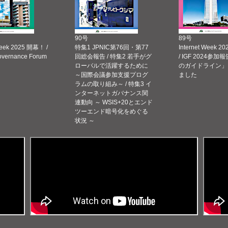
90号
89号
Week 2025 開幕！ /
特集1 JPNIC第76回・第77
Internet Week
Governance Forum
回総会報告 / 特集2 若手がグ
/ IGF 2024参加報
ローバルで活躍するために
のガイドライン」
～国際会議参加支援プログ
ました
ラムの取り組み～ / 特集3 イ
ンターネットガバナンス関
連動向 ～ WSIS+20とエンド
ツーエンド暗号化をめぐる
状況 ～