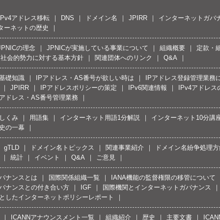
IPv4アドレス移転
DNS
ドメイン名
JPIRR
インターネットガバ
ターネットの歴史
JPNICの理念
JPNICが実施している事業について
組織概要
定款・
反社会的勢力に対する基本方針
関連団体へのリンク
Q&A
の基礎知識
IPアドレス・AS番号が欲しい時は
IPアドレス登録管理業務
JPIRR
IPアドレスポリシーの策定
IPv6関連情報
IPv4アドレ
Pアドレス・AS番号管理業務
しくみ
用語集
インターネット用語1分解説
インターネット10分講
史の一幕
gTLD
ドメイン名トピックス
関連事業紹介
ドメイン名紛争処理方針
統計
イベント
Q&A
ご意見
バナンスとは
国際関係組織一覧
IANA機能の監督権限の移管について
バナンスとの付き合い方
IGF
国際機関とインターネットガバナンス
としたインターネットポリシーレポート
ICANNアナウンスメント一覧
組織紹介
歴史
主要文書
ICA