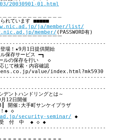
03/20030901-01.html
＿＿＿＿＿＿＿＿＿＿＿＿

られています ■■■■■

w.nic.ad.jp/ja/member/list/
w.nic.ad.jp/member/
(PASSWORD有)

￣￣￣￣￣￣￣￣￣￣￣￣ 

----------------------------------

場！★9月1日提供開始

ール保存サービス ━┓

ールの保存を行い   ◇

応じて検索・内容確認

ns.co.jp/value/index.html?mk5930

----------------------------------

----------------------------------

シデントハンドリングとは～

9月12日開催

03┃ 開催:大手町サンケイプラザ

！◆ ◇ 

ad.jp/security-seminar/
 ◆

　付　中  ◆ ◇ ◆

----------------------------------

＝＝＝＝＝＝＝＝＝＝＝＝
