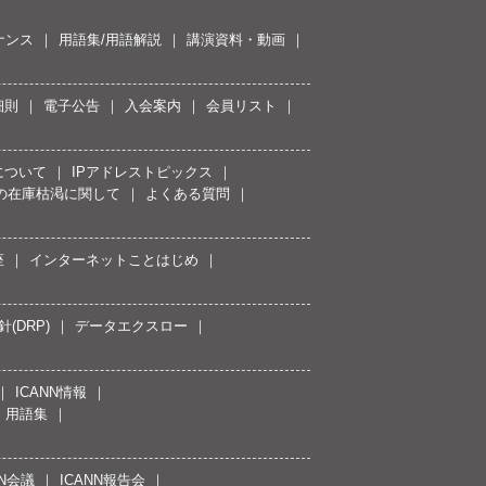
ナンス
用語集/用語解説
講演資料・動画
細則
電子公告
入会案内
会員リスト
について
IPアドレストピックス
スの在庫枯渇に関して
よくある質問
座
インターネットことはじめ
(DRP)
データエクスロー
ICANN情報
用語集
NN会議
ICANN報告会