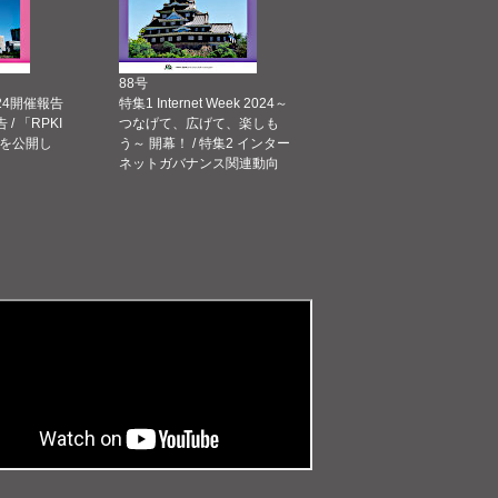
88号
 2024開催報告
特集1 Internet Week 2024～
告 / 「RPKI
つなげて、広げて、楽しも
を公開し
う～ 開幕！ / 特集2 インター
ネットガバナンス関連動向