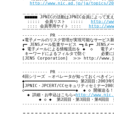
http://www.nic.ad.jp/ja/topics/20
す
る
＿＿＿＿＿＿＿＿＿＿＿＿＿＿＿＿＿＿＿＿＿＿＿
 ■■■■■ JPNICの活動はJPNIC会員によって支え
  :::::  会員リスト  :::::   
http://ww
  :::: 会員専用サイト ::::   
http://ww
￣￣￣￣￣￣￣￣￣￣￣￣￣￣￣￣￣￣￣￣￣￣￣
---------- PR ----------------------
★電子メールのリスク管理が実現可能なサービス新登
┏━ JENSメール監査サービス ━┓＆┏━ JENSメ
◆ 電子メールによる情報流出を ◆  ◇   電子メ
 キーワードによるフィルタで防ぐ      必要に
[JENS Corporation]  ≫≫ http://www.je
------------------------------------
---------- PR ----------------------
4回シリーズ ～オペレータが知っておくべきイン
◆━━━━━━━━━━━━━━━━━━━━◇ 第2回目:2003年
┃JPNIC・JPCERT/CCセキュリティセミナー20
◇━━━━━━━━━━━━━━━━━━━━◆  ◆ ◇ 開催迫る！
  ◆ 詳細・お申込はこちら→
http://www.nic.
   　  ◆ ◇ ◆  第2回目・第3回目・第4回目　受
------------------------------------
＝＝＝＝＝＝＝＝＝＝＝＝＝＝＝＝＝＝＝＝＝＝＝