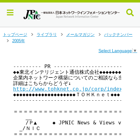
メ
トップページ
ライブラリ
メールマガジン
バックナンバー
>
>
>
イ
2005年
>
ン
Select Language
▼
コ
ン
テ
--------- PR ----------------------------
◆◆東北インテリジェント通信株式会社◆◆◆◆◆◆◆◆◆◆◆◆

ン
企業内ネットワーク構築についてのご相談なら当社まで

ツ
へ
http://www.tohknet.co.jp/corp/index.html
ジ
◆◆◆◆◆◆◆◆◆◆◆◆◆◆◆◆◆◆◆◆ＴＯＨＫｎｅｔ◆◆◆

ャ
-----------------------------------------
ン
プ
＝＝＝＝＝＝＝＝＝＝＝＝＝＝＝＝＝＝＝＝＝＝＝＝＝＝
す
    __

る
    /Ｐ▲     ◆ JPNIC News & Views vol.
  _/ＮＩＣ

＝＝＝＝＝＝＝＝＝＝＝＝＝＝＝＝＝＝＝＝＝＝＝＝＝＝