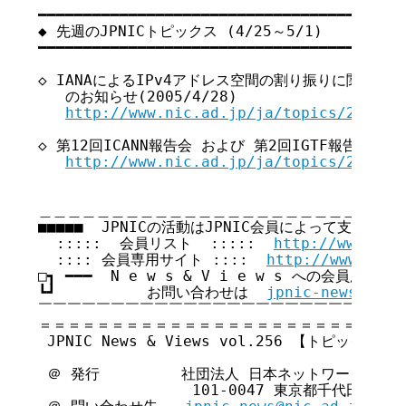
━━━━━━━━━━━━━━━━━━━━━━━━━━━━━━━━━━━ 

◆ 先週のJPNICトピックス (4/25～5/1)

━━━━━━━━━━━━━━━━━━━━━━━━━━━━━━━━━━━ 

◇ IANAによるIPv4アドレス空間の割り振りに関する
   のお知らせ(2005/4/28)

http://www.nic.ad.jp/ja/topics/2005/2
◇ 第12回ICANN報告会 および 第2回IGTF報告会 開催の
http://www.nic.ad.jp/ja/topics/2005/2
＿＿＿＿＿＿＿＿＿＿＿＿＿＿＿＿＿＿＿＿＿＿＿＿＿＿
■■■■■  JPNICの活動はJPNIC会員によって支えられてい
  :::::  会員リスト  :::::  
http://www.nic
  :::: 会員専用サイト ::::  
http://www.nic.
□┓ ━━━  N e w s & V i e w s への会員広告無
┗┛          お問い合わせは  
jpnic-news@nic.
￣￣￣￣￣￣￣￣￣￣￣￣￣￣￣￣￣￣￣￣￣￣￣￣￣￣
＝＝＝＝＝＝＝＝＝＝＝＝＝＝＝＝＝＝＝＝＝＝＝＝＝＝
 JPNIC News & Views vol.256 【トピックス号】
 ＠ 発行         社団法人 日本ネットワークイン
                 101-0047 東京都千代田区内