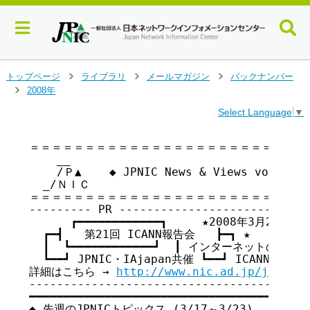
メ
トップページ
ライブラリ
メールマガジン
バックナンバー
>
>
>
イ
2008年
>
ン
Select Language
▼
コ
ン
テ
＝＝＝＝＝＝＝＝＝＝＝＝＝＝＝＝＝＝＝＝＝＝＝＝＝＝
    __

ン
    /Ｐ▲    ◆ JPNIC News & Views vol.5
ツ
  _/ＮＩＣ

へ
＝＝＝＝＝＝＝＝＝＝＝＝＝＝＝＝＝＝＝＝＝＝＝＝＝＝
ジ
--------- PR ----------------------------
ャ
      ┏━━━━━━━━━━━━┓     ★2008年3月28日(金
ン
  ┏━┫   第21回 ICANN報告会   ┣━┓ ★      JP
プ
  ┃  ┗━━━━━━━━━━━━┛  ┃ インターネットの今を
す
  ┗━━┛ JPNIC・IAjapan共催 ┗━━┛ ICANNから！
る
詳細はこちら → 
http://www.nic.ad.jp/ja/topi
-----------------------------------------
━━━━━━━━━━━━━━━━━━━━━━━━━━━━━━━━━━━ 

◆ 先週のJPNICトピックス (3/17～3/23)
