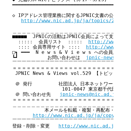
━━━━━━━━━━━━━━━━━━━━━━━━━━━━━━━━━━━ 

◇ IPアドレス管理業務に関するJPNIC文書の公開のお知らせ
http://www.nic.ad.jp/ja/topics/2008/2
＿＿＿＿＿＿＿＿＿＿＿＿＿＿＿＿＿＿＿＿＿＿＿＿＿＿
■■■■■  JPNICの活動はJPNIC会員によって支えられてい
  :::::  会員リスト  :::::  
http://www.nic
  :::: 会員専用サイト ::::  
http://www.nic.
□┓ ━━━  N e w s & V i e w s への会員広告無
┗┛          お問い合わせは  
jpnic-news@nic.
￣￣￣￣￣￣￣￣￣￣￣￣￣￣￣￣￣￣￣￣￣￣￣￣￣￣
＝＝＝＝＝＝＝＝＝＝＝＝＝＝＝＝＝＝＝＝＝＝＝＝＝＝
 JPNIC News & Views vol.529 【トピックス号】
 ＠ 発行         社団法人 日本ネットワークイン
                 101-0047 東京都千代田区内
 ＠ 問い合わせ先   
jpnic-news@nic.ad.jp
＝＝＝＝＝＝＝＝＝＝＝＝＝＝＝＝＝＝＝＝＝＝＝＝＝＝
＿＿＿＿＿＿＿＿＿＿＿＿＿＿＿＿＿＿＿＿＿＿＿＿＿＿
           本メールを転載・複製・再配布・引用さ
http://www.nic.ad.jp/ja/copyright
￣￣￣￣￣￣￣￣￣￣￣￣￣￣￣￣￣￣￣￣￣￣￣￣￣￣
登録・削除・変更   
http://www.nic.ad.jp/ja/