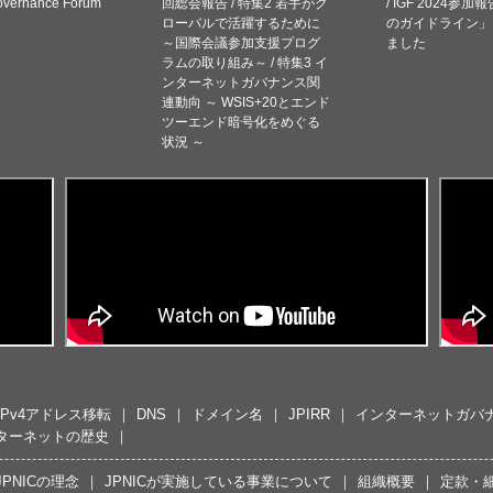
Governance Forum
回総会報告 / 特集2 若手がグ
/ IGF 2024参加報
ローバルで活躍するために
のガイドライン」
～国際会議参加支援プログ
ました
ラムの取り組み～ / 特集3 イ
ンターネットガバナンス関
連動向 ～ WSIS+20とエンド
ツーエンド暗号化をめぐる
状況 ～
IPv4アドレス移転
DNS
ドメイン名
JPIRR
インターネットガバ
ターネットの歴史
JPNICの理念
JPNICが実施している事業について
組織概要
定款・