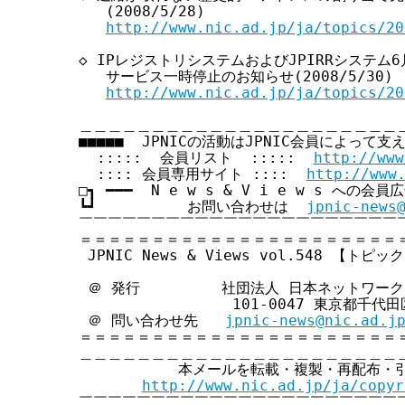
   (2008/5/28)

す
http://www.nic.ad.jp/ja/topics/20
る
◇ IPレジストリシステムおよびJPIRRシステム
   サービス一時停止のお知らせ(2008/5/30)

http://www.nic.ad.jp/ja/topics/20
＿＿＿＿＿＿＿＿＿＿＿＿＿＿＿＿＿＿＿＿＿＿＿
■■■■■  JPNICの活動はJPNIC会員によって支え
  :::::  会員リスト  :::::  
http://www
  :::: 会員専用サイト ::::  
http://www
□┓ ━━━  N e w s & V i e w s への会
┗┛          お問い合わせは  
jpnic-news
￣￣￣￣￣￣￣￣￣￣￣￣￣￣￣￣￣￣￣￣￣￣￣
＝＝＝＝＝＝＝＝＝＝＝＝＝＝＝＝＝＝＝＝＝＝＝
 JPNIC News & Views vol.548 【トピッ
 ＠ 発行         社団法人 日本ネットワー
                 101-0047 東京都千
 ＠ 問い合わせ先   
jpnic-news@nic.ad.j
＝＝＝＝＝＝＝＝＝＝＝＝＝＝＝＝＝＝＝＝＝＝＝
＿＿＿＿＿＿＿＿＿＿＿＿＿＿＿＿＿＿＿＿＿＿＿
           本メールを転載・複製・再配布・
http://www.nic.ad.jp/ja/copyr
￣￣￣￣￣￣￣￣￣￣￣￣￣￣￣￣￣￣￣￣￣￣￣