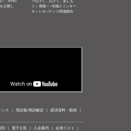
告 / 「RPKI
つなげて、広げて、楽しも
を公開し
う～ 開幕！ / 特集2 インター
ネットガバナンス関連動向
ナンス
用語集/用語解説
講演資料・動画
細則
電子公告
入会案内
会員リスト