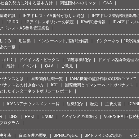
反社会的勢力に対する基本方針
関連団体へのリンク
Q&A
の基礎知識
IPアドレス・AS番号が欲しい時は
IPアドレス登録管理業務
JPIRR
IPアドレスポリシーの策定
IPv6関連情報
IPv4アドレ
Pアドレス・AS番号管理業務
しくみ
用語集
インターネット用語1分解説
インターネット10分講
史の一幕
gTLD
ドメイン名トピックス
関連事業紹介
ドメイン名紛争処理方針
統計
イベント
Q&A
ご意見
バナンスとは
国際関係組織一覧
IANA機能の監督権限の移管について
バナンスとの付き合い方
IGF
国際機関とインターネットガバナンス
としたインターネットポリシーレポート
ICANNアナウンスメント一覧
組織紹介
歴史
主要文書
ICA
R
DNS
RPKI
ENUM
ドメイン名の国際化
VoIP/SIP相互
プログラム
史年表
資源管理の歴史
JPNICの歩み
JPドメイン名の歩み
イン