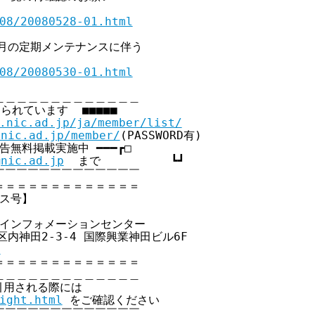
08/20080528-01.html
6月の定期メンテナンスに伴う

08/20080530-01.html
＿＿＿＿＿＿＿＿＿＿＿＿

られています  ■■■■■

.nic.ad.jp/ja/member/list/
.nic.ad.jp/member/
(PASSWORD有)

員広告無料掲載実施中 ━━━┏□

@nic.ad.jp
  まで          ┗┛

￣￣￣￣￣￣￣￣￣￣￣￣

＝＝＝＝＝＝＝＝＝＝＝＝

クス号】

クインフォメーションセンター

代田区内神田2-3-4 国際興業神田ビル6F

p
＝＝＝＝＝＝＝＝＝＝＝＝

＿＿＿＿＿＿＿＿＿＿＿＿

引用される際には

ight.html
 をご確認ください

￣￣￣￣￣￣￣￣￣￣￣￣
