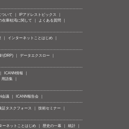
について
IPアドレストピックス
スの在庫枯渇に関して
よくある質問
座
インターネットことはじめ
(DRP)
データエクスロー
ICANN情報
用語集
NN会議
ICANN報告会
接続検証タスクフォース
技術セミナー
ターネットことはじめ
歴史の一幕
統計