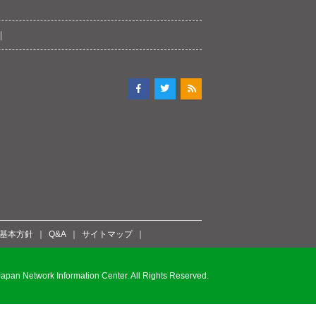
ィ基本方針
Q&A
サイトマップ
pan Network Information Center. All Rights Reserved.