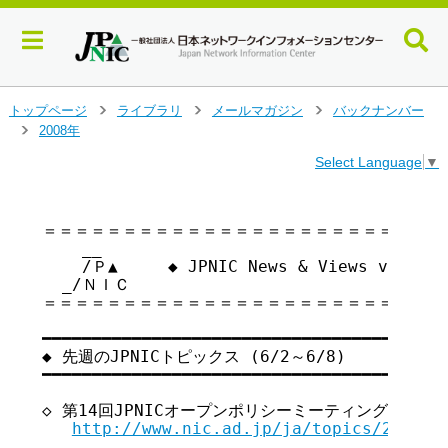
メ
トップページ
ライブラリ
メールマガジン
バックナンバー
>
>
>
イ
2008年
>
ン
Select Language
▼
コ
ン
テ
＝＝＝＝＝＝＝＝＝＝＝＝＝＝＝＝＝＝＝＝＝＝＝＝＝＝
ン
    __

ツ
    /Ｐ▲     ◆ JPNIC News & Views vol.
へ
  _/ＮＩＣ

ジ
＝＝＝＝＝＝＝＝＝＝＝＝＝＝＝＝＝＝＝＝＝＝＝＝＝＝
ャ
ン
━━━━━━━━━━━━━━━━━━━━━━━━━━━━━━━━━━━ 

プ
◆ 先週のJPNICトピックス (6/2～6/8)

す
━━━━━━━━━━━━━━━━━━━━━━━━━━━━━━━━━━━ 

る
◇ 第14回JPNICオープンポリシーミーティング開催のご案内
http://www.nic.ad.jp/ja/topics/2008/2