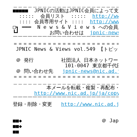
＿＿＿＿＿＿＿＿＿＿＿＿＿＿＿＿＿＿＿＿＿＿＿＿＿＿
■■■■■  JPNICの活動はJPNIC会員によって支えられてい
  :::::  会員リスト  :::::  
http://www.nic
  :::: 会員専用サイト ::::  
http://www.nic.
□┓ ━━━  N e w s & V i e w s への会員広告無
┗┛          お問い合わせは  
jpnic-news@nic.
￣￣￣￣￣￣￣￣￣￣￣￣￣￣￣￣￣￣￣￣￣￣￣￣￣￣
＝＝＝＝＝＝＝＝＝＝＝＝＝＝＝＝＝＝＝＝＝＝＝＝＝＝
 JPNIC News & Views vol.549 【トピックス号】
 ＠ 発行         社団法人 日本ネットワークイン
                 101-0047 東京都千代田区内
 ＠ 問い合わせ先   
jpnic-news@nic.ad.jp
＝＝＝＝＝＝＝＝＝＝＝＝＝＝＝＝＝＝＝＝＝＝＝＝＝＝
＿＿＿＿＿＿＿＿＿＿＿＿＿＿＿＿＿＿＿＿＿＿＿＿＿＿
           本メールを転載・複製・再配布・引用さ
http://www.nic.ad.jp/ja/copyright
￣￣￣￣￣￣￣￣￣￣￣￣￣￣￣￣￣￣￣￣￣￣￣￣￣￣
登録・削除・変更   
http://www.nic.ad.jp/ja/
■■◆                          ＠ Japan Net
■■◆                                     
■■
