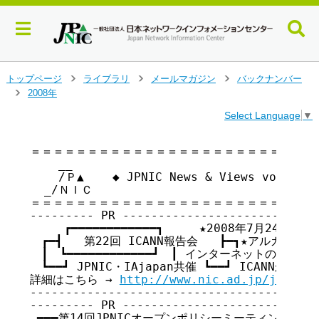
メ
トップページ
ライブラリ
メールマガジン
バックナンバー
>
>
>
イ
2008年
>
ン
Select Language
▼
コ
ン
テ
＝＝＝＝＝＝＝＝＝＝＝＝＝＝＝＝＝＝＝＝＝＝＝＝＝＝
    __

ン
    /Ｐ▲    ◆ JPNIC News & Views vol.5
ツ
  _/ＮＩＣ

へ
＝＝＝＝＝＝＝＝＝＝＝＝＝＝＝＝＝＝＝＝＝＝＝＝＝＝
ジ
--------- PR ----------------------------
ャ
　　　┏━━━━━━━━━━━━┓     ★2008年7月24日(木) 
ン
　┏━┫   第22回 ICANN報告会   ┣━┓★アルカディ
プ
　┃　┗━━━━━━━━━━━━┛　┃ インターネットの今を知
す
　┗━━┛ JPNIC・IAjapan共催 ┗━━┛ ICANNから！H
る
詳細はこちら → 
http://www.nic.ad.jp/ja/topi
-----------------------------------------
--------- PR ----------------------------
 ━━━第14回JPNICオープンポリシーミーティング(7月2