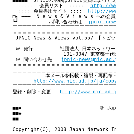
■■■■■  JPNICの活動はJPNIC会員によって支えられてい
  :::::  会員リスト  :::::  
http://www.nic
  :::: 会員専用サイト ::::  
http://www.nic.
□┓ ━━━  N e w s & V i e w s への会員広告無
┗┛          お問い合わせは  
jpnic-news@nic.
￣￣￣￣￣￣￣￣￣￣￣￣￣￣￣￣￣￣￣￣￣￣￣￣￣￣
＝＝＝＝＝＝＝＝＝＝＝＝＝＝＝＝＝＝＝＝＝＝＝＝＝＝
 JPNIC News & Views vol.557 【トピックス号】
 ＠ 発行         社団法人 日本ネットワークイン
                 101-0047 東京都千代田区内
 ＠ 問い合わせ先   
jpnic-news@nic.ad.jp
＝＝＝＝＝＝＝＝＝＝＝＝＝＝＝＝＝＝＝＝＝＝＝＝＝＝
＿＿＿＿＿＿＿＿＿＿＿＿＿＿＿＿＿＿＿＿＿＿＿＿＿＿
           本メールを転載・複製・再配布・引用さ
http://www.nic.ad.jp/ja/copyright
￣￣￣￣￣￣￣￣￣￣￣￣￣￣￣￣￣￣￣￣￣￣￣￣￣￣
登録・削除・変更   
http://www.nic.ad.jp/ja/
■■◆                          ＠ Japan Net
■■◆                                     
■■
