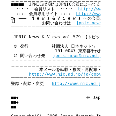
■■■■■  JPNICの活動はJPNIC会員によって支えられてい
  :::::  会員リスト  :::::  
http://www.nic
  :::: 会員専用サイト ::::  
http://www.nic.
□┓ ━━━  N e w s & V i e w s への会員広告無
┗┛          お問い合わせは  
jpnic-news@nic.
￣￣￣￣￣￣￣￣￣￣￣￣￣￣￣￣￣￣￣￣￣￣￣￣￣￣
＝＝＝＝＝＝＝＝＝＝＝＝＝＝＝＝＝＝＝＝＝＝＝＝＝＝
 JPNIC News & Views vol.579 【トピックス号】
 ＠ 発行         社団法人 日本ネットワークイン
                 101-0047 東京都千代田区内
 ＠ 問い合わせ先   
jpnic-news@nic.ad.jp
＝＝＝＝＝＝＝＝＝＝＝＝＝＝＝＝＝＝＝＝＝＝＝＝＝＝
＿＿＿＿＿＿＿＿＿＿＿＿＿＿＿＿＿＿＿＿＿＿＿＿＿＿
           本メールを転載・複製・再配布・引用さ
http://www.nic.ad.jp/ja/copyright
￣￣￣￣￣￣￣￣￣￣￣￣￣￣￣￣￣￣￣￣￣￣￣￣￣￣
登録・削除・変更   
http://www.nic.ad.jp/ja/
■■◆                          ＠ Japan Net
■■◆                                     
■■
