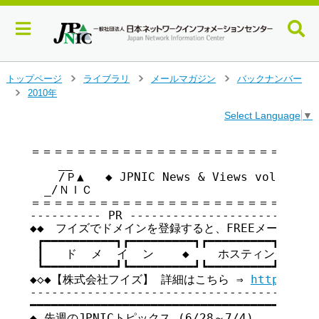
メ
トップページ
ライブラリ
メールマガジン
バックナンバー
>
>
>
イ
2010年
>
ン
Select Language
▼
コ
ン
テ
＝＝＝＝＝＝＝＝＝＝＝＝＝＝＝＝＝＝＝＝＝＝＝＝＝＝
    __

ン
    /Ｐ▲   ◆ JPNIC News & Views vol.75
ツ
  _/ＮＩＣ

へ
＝＝＝＝＝＝＝＝＝＝＝＝＝＝＝＝＝＝＝＝＝＝＝＝＝＝
ジ
---------- PR ---------------------------
ャ
◆◆　フイズでドメインを登録すると、FREEメールを１つプ
ン
 ┏━━━━━━━━━━┓┏━━━━━━━━━┓┏━━━━━━━━━┓

プ
 ┃   ド  メ  イ  ン    ◆    ホスティング    ◆
す
 ┗━━━━━━━━━━┛┗━━━━━━━━━┛┗━━━━━━━━━┛

る
◆◇◆【株式会社フイズ】 詳細はこちら ⇒ 
http://ww
-----------------------------------------
━━━━━━━━━━━━━━━━━━━━━━━━━━━━━━━━━━━

◆ 先週のJPNICトピックス (6/28～7/4)
