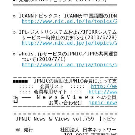
━━━━━━━━━━━━━━━━━━━━━━━━━━━━━━━━━━━

◇ ICANNトピックス: ICANNが中国語圏のIDN ccTLDを
http://www.nic.ad.jp/ja/topics/2010/2
◇ IPレジストリシステムおよびJPIRRシステム7月の
   サービス一時停止のお知らせ(2010/6/28)

http://www.nic.ad.jp/ja/topics/2010/2
◇ whois.jpサービスのJPNIC／JPRS共同運営およびJ
   ついて(2010/7/1)

http://www.nic.ad.jp/ja/topics/2010/2
＿＿＿＿＿＿＿＿＿＿＿＿＿＿＿＿＿＿＿＿＿＿＿＿＿＿
■■■■■  JPNICの活動はJPNIC会員によって支えられてい
  :::::  会員リスト  :::::  
http://www.nic
  :::: 会員専用サイト ::::  
http://www.nic.
□┓ ━━━  N e w s & V i e w s への会員広告無
┗┛          お問い合わせは  
jpnic-news@nic.
￣￣￣￣￣￣￣￣￣￣￣￣￣￣￣￣￣￣￣￣￣￣￣￣￣￣
＝＝＝＝＝＝＝＝＝＝＝＝＝＝＝＝＝＝＝＝＝＝＝＝＝＝
 JPNIC News & Views vol.759 【トピックス号】
 ＠ 発行         社団法人 日本ネットワークイン