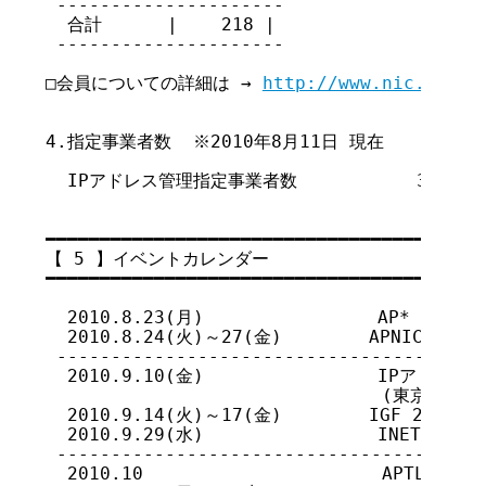
 ---------------------

  合計      |    218 |

 ---------------------

□会員についての詳細は → 
http://www.nic.ad.jp
4.指定事業者数  ※2010年8月11日 現在

  IPアドレス管理指定事業者数           398

━━━━━━━━━━━━━━━━━━━━━━━━━━━━━━━━━━━

【 5 】イベントカレンダー

━━━━━━━━━━━━━━━━━━━━━━━━━━━━━━━━━━━

  2010.8.23(月)                AP* Retrea
  2010.8.24(火)～27(金)        APNIC 30 (Go
 ----------------------------------------
  2010.9.10(金)                IPアド
                               (東京、JPN
  2010.9.14(火)～17(金)        IGF 2010 Mee
  2010.9.29(水)                INET Londo
 ----------------------------------------
  2010.10                      APTLD Memb