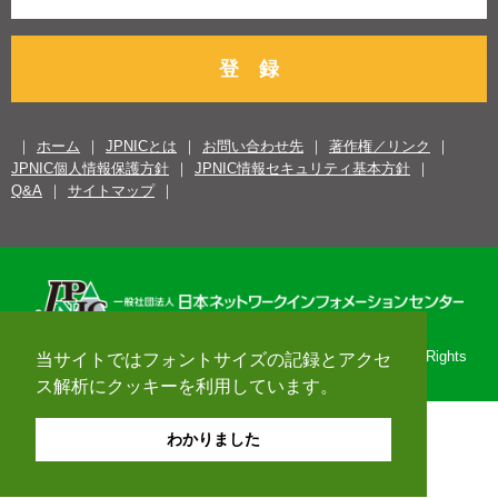
登 録
ホーム
JPNICとは
お問い合わせ先
著作権／リンク
JPNIC個人情報保護方針
JPNIC情報セキュリティ基本方針
Q&A
サイトマップ
Copyright© 1996-2026 Japan Network Information Center. All Rights
当サイトではフォントサイズの記録とアクセ
Reserved.
ス解析にクッキーを利用しています。
わかりました