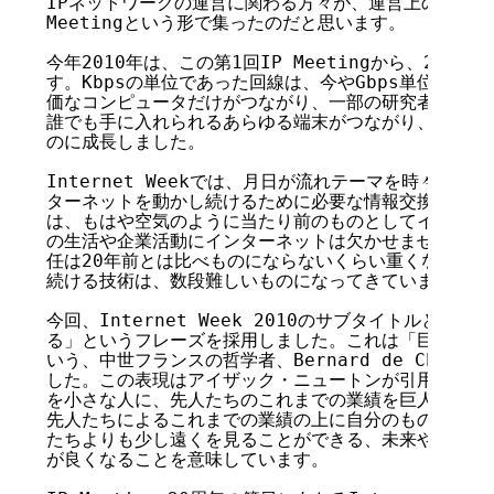
IPネットワークの運営に関わる方々が、運営上の課題を共
Meetingという形で集ったのだと思います。

今年2010年は、この第1回IP Meetingから、20年
す。Kbpsの単位であった回線は、今やGbps単位です。
価なコンピュータだけがつながり、一部の研究者だけが利
誰でも手に入れられるあらゆる端末がつながり、あらゆる
のに成長しました。

Internet Weekでは、月日が流れテーマを時々に変
ターネットを動かし続けるために必要な情報交換が行われ
は、もはや空気のように当たり前のものとしてインターネ
の生活や企業活動にインターネットは欠かせません。それ
任は20年前とは比べものにならないくらい重くなり、そ
続ける技術は、数段難しいものになってきています。

今回、Internet Week 2010のサブタイトルとし
る」というフレーズを採用しました。これは「巨人の肩に
いう、中世フランスの哲学者、Bernard de Chart
した。この表現はアイザック・ニュートンが引用したこと
を小さな人に、先人たちのこれまでの業績を巨人に例えて
先人たちによるこれまでの業績の上に自分のものを積み上
たちよりも少し遠くを見ることができる、未来や未知のも
が良くなることを意味しています。
