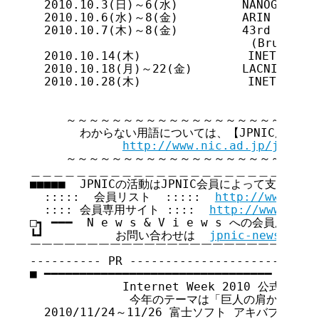
  2010.10.3(日)～6(水)         NANOG50 (Atl
  2010.10.6(水)～8(金)         ARIN XXVI (A
  2010.10.7(木)～8(金)         43rd CENTR G
                               (Brussels,
  2010.10.14(木)               INET Beiru
  2010.10.18(月)～22(金)       LACNIC XIV (
  2010.10.28(木)               INET Tunis
     ～～～～～～～～～～～～～～～～～～～～～～
       わからない用語については、【JPNIC用語集
http://www.nic.ad.jp/ja/tec
     ～～～～～～～～～～～～～～～～～～～～～～
＿＿＿＿＿＿＿＿＿＿＿＿＿＿＿＿＿＿＿＿＿＿＿＿＿＿
■■■■■  JPNICの活動はJPNIC会員によって支えられてい
  :::::  会員リスト  :::::  
http://www.nic
  :::: 会員専用サイト ::::  
http://www.nic.
□┓ ━━━  N e w s & V i e w s への会員広告無
┗┛          お問い合わせは  
jpnic-news@nic.
￣￣￣￣￣￣￣￣￣￣￣￣￣￣￣￣￣￣￣￣￣￣￣￣￣￣
---------- PR ---------------------------
■ ━━━━━━━━━━━━━━━━━━━━━━━━━━━━━━━━ ■

             Internet Week 2010 公式We
              今年のテーマは「巨人の肩から未来
  2010/11/24～11/26 富士ソフト アキバプラザ 
h