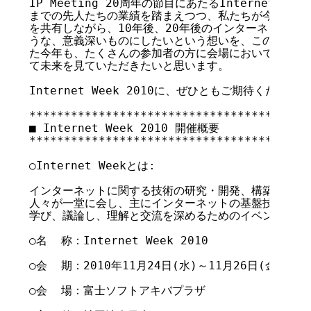
IP Meeting 20周年の節目にあたるInternet Wee
までの先人たちの業績を踏まえつつ、私たちが今まさに取
を共有しながら、10年後、20年後のインターネットの姿
うな、意義深いものにしたいという想いを、このフレーズ
た今年も、たくさんの参加者の方に会場においでいただき
て未来を見ていただきたいと思います。

Internet Week 2010に、ぜひともご期待ください。

*****************************************
■ Internet Week 2010 開催概要

*****************************************
○Internet Weekとは:

インターネットに関する技術の研究・開発、構築・運用・
人々が一堂に会し、主にインターネットの基盤技術の基礎
学び、議論し、理解と交流を深めるためのイベントです。
○名  称：Internet Week 2010

○会  期：2010年11月24日(水)～11月26日(金)の3日
○会  場：富士ソフトアキバプラザ
