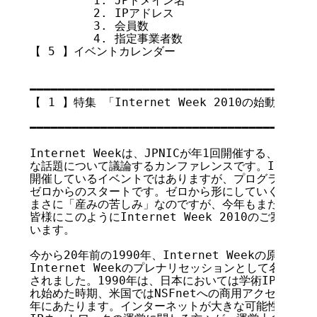
         1. JPドメイン名

         2. IPアドレス

         3. 会員数

         4. 指定事業者数

【 5 】イベントカレンダー

【 1 】特集 「Internet Week 2010の始動にあた
                                   
━━━━━━━━━━━━━━━━━━━━━━━━━━━━━━━━━━━

Internet Weekは、JPNICが年1回開催する、イ
な話題について議論するカンファレンスです。Internet 
開催しているイベントではありますが、プログラムの企画
ゼロからのスタートです。ゼロから形にしていくのは楽し
まさに「産みの苦しみ」なのですが、今年もまた、多少の
皆様にこのようにInternet Week 2010のご案内
います。

今から20年前の1990年、Internet Weekの原型であるI
Internet Weekのプレナリセッションとして名を残し
されました。1990年は、日本においては学術IPネット
れ始めた時期、米国ではNSFnetへの商用アクセス事業
年にあたります。インターネットが大きな可能性とともに