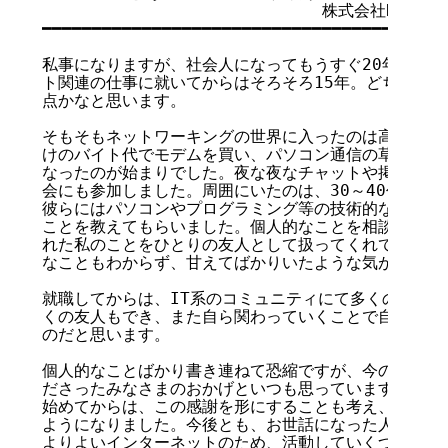
                            株式会社NT
━━━━━━━━━━━━━━━━━━━━━━━━━━━━━━━━━━━

私事になりますが、社会人になってもうすぐ20年になり
ト関連の仕事に就いてからはそろそろ15年。どちらも、
点かなと思います。

そもそもネットワーキングの世界に入ったのは高校一年生
けのバイト代でモデムを買い、パソコン通信の草の根BB
なったのが始まりでした。夜な夜なチャットや掲示板でや
会にも参加しました。周囲にいたのは、30～40代のマニ
彼らにはパソコンやプログラミング等の技術的な事柄をは
ことを教えてもらいました。個人的なことを相談したり、
れた私のことをひとりの友人として扱ってくれていました
なこともわからず、甘えてばかりいたような気がします。
就職してからは、IT系のコミュニティにて多くの知見を
くの友人もでき、また自ら関わっていくことで自分という
のだと思います。

個人的なことばかり書き連ねて恐縮ですが、今の自分があ
ださったみなさまのおかげといつも思っています。そうい
始めてからは、この感謝を形にすることも考え、ビジネス
ようになりました。今後とも、お世話になった人達、これ
よりよいインターネットのため、活動していくつもりです