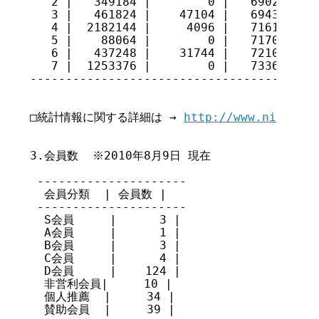
   2 |   349184 |        0 |   69021630

   3 |   461824 |    47104 |   69436350

   4 |  2182144 |     4096 |   71614398

   5 |    88064 |        0 |   71702462

   6 |   437248 |    31744 |   72107966

   7 |  1253376 |        0 |   73361342

-----------------------------------------
□統計情報に関する詳細は → 
http://www.nic.ad.j
3.会員数  ※2010年8月9日 現在

 ---------------------

  会員分類  | 会員数 |

 ---------------------

  S会員     |      3 |

  A会員     |      1 |

  B会員     |      3 |

  C会員     |      4 |

  D会員     |    124 |

  非営利会員|     10 |

  個人推薦  |     34 |

  賛助会員  |     39 |
