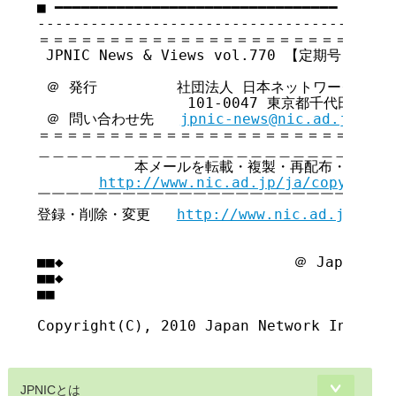
■ ━━━━━━━━━━━━━━━━━━━━━━━━━━━━━━━━ ■

-----------------------------------------
＝＝＝＝＝＝＝＝＝＝＝＝＝＝＝＝＝＝＝＝＝＝＝＝＝＝
 JPNIC News & Views vol.770 【定期号】

 ＠ 発行         社団法人 日本ネットワークイン
                 101-0047 東京都千代田区内
 ＠ 問い合わせ先   
jpnic-news@nic.ad.jp
＝＝＝＝＝＝＝＝＝＝＝＝＝＝＝＝＝＝＝＝＝＝＝＝＝＝
＿＿＿＿＿＿＿＿＿＿＿＿＿＿＿＿＿＿＿＿＿＿＿＿＿＿
           本メールを転載・複製・再配布・引用さ
http://www.nic.ad.jp/ja/copyright
￣￣￣￣￣￣￣￣￣￣￣￣￣￣￣￣￣￣￣￣￣￣￣￣￣￣
登録・削除・変更   
http://www.nic.ad.jp/ja/
■■◆                          ＠ Japan Net
■■◆                                     
■■

Copyright(C), 2010 Japan Network Informat
JPNICとは