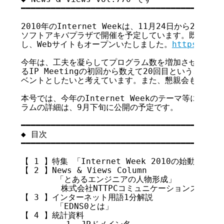
━━━━━━━━━━━━━━━━━━━━━━━━━━━━━━━━━━━

2010年のInternet Weekは、11月24日から26日
ソフトアキバプラザで開催を予定しています。既にプログ
し、Webサイトもオープンいたしました。
https://in
今年は、工夫を凝らしてプログラム数を増加させ、Intern
るIP Meetingの初回から数えて20回目という、記念
ベントとしたいと考えています。また、懇親会も実施予定
本号では、今年のInternet Weekのテーマ等につい
ラムの詳細は、9月下旬に公開の予定です。

━━━━━━━━━━━━━━━━━━━━━━━━━━━━━━━━━━━

◆ 目次

━━━━━━━━━━━━━━━━━━━━━━━━━━━━━━━━━━━

【 1 】特集 「Internet Week 2010の始動にあたり
【 2 】News & Views Column

       「とあるエンジニアの人物形成」

        株式会社NTTPCコミュニケーションズ  高田
【 3 】インターネット用語1分解説

       「EDNS0とは」

【 4 】統計資料
