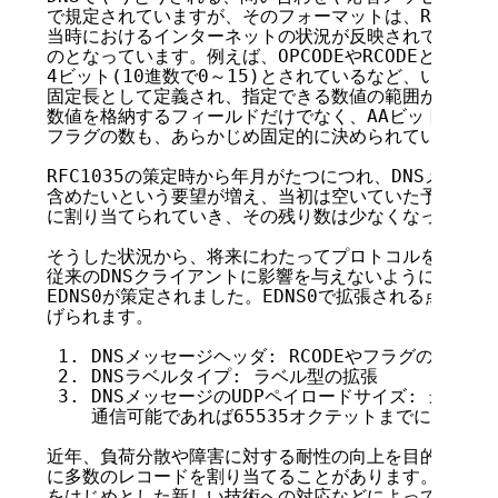
で規定されていますが、そのフォーマットは、RFC1035が
当時におけるインターネットの状況が反映されており、厳
のとなっています。例えば、OPCODEやRCODEと呼ばれ
4ビット(10進数で0～15)とされているなど、いくつか
固定長として定義され、指定できる数値の範囲が限定され
数値を格納するフィールドだけでなく、AAビットやTCビ
フラグの数も、あらかじめ固定的に決められています。

RFC1035の策定時から年月がたつにつれ、DNSメッセ
含めたいという要望が増え、当初は空いていた予約・未割
に割り当てられていき、その残り数は少なくなっていきま
そうした状況から、将来にわたってプロトコルを拡張でき
従来のDNSクライアントに影響を与えないように、1999年
EDNS0が策定されました。EDNS0で拡張される点とし
げられます。

 1. DNSメッセージヘッダ: RCODEやフラグの拡張

 2. DNSラベルタイプ: ラベル型の拡張

 3. DNSメッセージのUDPペイロードサイズ: 最大51
    通信可能であれば65535オクテットまでに拡張

近年、負荷分散や障害に対する耐性の向上を目的として、
に多数のレコードを割り当てることがあります。また、IPv6
をはじめとした新しい技術への対応などによって、DNS