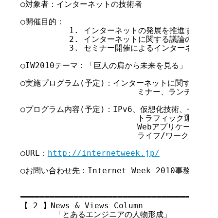
○対象者：インターネットの技術者

○開催目的：

          1. インターネットの発展を推進する

          2. インターネットに関する議論の場・
          3. セミナー開催によるインターネット
○IW2010テーマ：「巨人の肩から未来を見る」

○実施プログラム(予定)：インターネットに関するセミ
                        ミナー、ランチセミ
○プログラム内容(予定)：IPv6、仮想化技術、セキュリティ
                        トラフィック運用
                        Webアプリケーシ
                        ライフ/ワークスタイル
○URL：
http://internetweek.jp/
○お問い合わせ先：Internet Week 2010事務局 
iw-
【 2 】News & Views Column
       「とあるエンジニアの人物形成」
