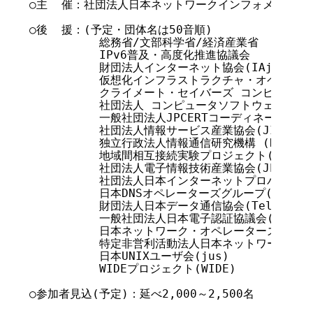
○主  催：社団法人日本ネットワークインフォメーションセ
○後  援：(予定・団体名は50音順)

          総務省/文部科学省/経済産業省

          IPv6普及・高度化推進協議会

          財団法人インターネット協会(IAjapan)

          仮想化インフラストラクチャ・オペレーター
          クライメート・セイバーズ コンピューティ
          社団法人 コンピュータソフトウェア協会(C
          一般社団法人JPCERTコーディネーションセン
          社団法人情報サービス産業協会(JISA)

          独立行政法人情報通信研究機構 (NICT)

          地域間相互接続実験プロジェクト(RIBB)

          社団法人電子情報技術産業協会(JEITA)

          社団法人日本インターネットプロバイダー協会
          日本DNSオペレーターズグループ(DNSOPS.
          財団法人日本データ通信協会(Telecom-ISA
          一般社団法人日本電子認証協議会(JCAF)

          日本ネットワーク・オペレーターズ・グループ
          特定非営利活動法人日本ネットワークセキュ
          日本UNIXユーザ会(jus)

          WIDEプロジェクト(WIDE)

○参加者見込(予定)：延べ2,000～2,500名
