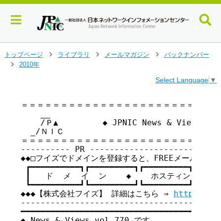
メ
トップページ
ライブラリ
メールマガジン
バックナンバー
>
>
>
イ
2010年
>
ン
Select Language
▼
コ
ン
テ
＝＝＝＝＝＝＝＝＝＝＝＝＝＝＝＝＝＝＝＝＝＝＝＝＝＝
    __

ン
    /Ｐ▲         ◆ JPNIC News & Views v
ツ
  _/ＮＩＣ

へ
＝＝＝＝＝＝＝＝＝＝＝＝＝＝＝＝＝＝＝＝＝＝＝＝＝＝
ジ
---------- PR ---------------------------
ャ
◆◆□フイズでドメインを登録すると、FREEメールを１つプ
ン
 ┏━━━━━━━━━━┓┏━━━━━━━━━┓┏━━━━━━━━━┓

プ
 ┃   ド  メ  イ  ン    ◆    ホスティング    ◆
す
 ┗━━━━━━━━━━┛┗━━━━━━━━━┛┗━━━━━━━━━┛

る
◆◆◆【株式会社フイズ】 詳細はこちら ⇒ 
http://ww
-----------------------------------------
━━━━━━━━━━━━━━━━━━━━━━━━━━━━━━━━━━━

◆ News & Views vol.770 です
