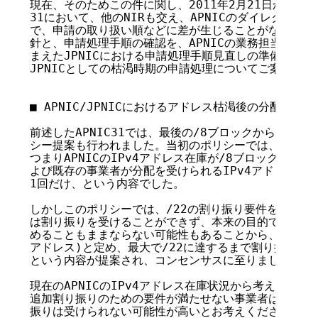
現在、そのためこの件に関し、2011年2月21日から香港に
31において、他のNIRも交え、APNICのダイレクトメンバ
で、申請の取り扱い順などに差が生じることがないように
針と、申請処理手順の確認を、APNICの業務担当者と実
まえたJPNICにおける申請処理手順見直しの準備を進め
JPNICとしての枯渇時期の申請処理についてご案内させ
■ APNIC/JPNICにおけるアドレス枯渇後の分配方式変
前述したAPNIC31では、最後の/8ブロックからの割り
シー提案も行われました。当初のポリシーでは、IPv4ア
つまりAPNICのIPv4アドレス在庫が/8ブロック一つ分
よび既存の事業者が分配を受けられるIPv4アドレスは/22
1回だけ、という内容でした。

しかしこのポリシーでは、/22の割り振り要件を満たす
は割り振りを受けることができず、本来の目的であった、I
めることもままならない可能性もあることから、最小割り振
アドレス)と定め、最大で/22に達するまで割り振りを受
という内容が提案され、コンセンサスに至りました。

現在のAPNICのIPv4アドレス在庫状況から考えると、現
追加割り振りのための要件が満たせない事業者は、APNI
振りは受けられない可能性が高いとお考えください。しかし