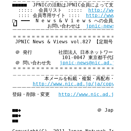
■■■■■  JPNICの活動はJPNIC会員によって支えられてい
  :::::  会員リスト  :::::  
http://www.nic
  :::: 会員専用サイト ::::  
http://www.nic.
□┓ ━━━  N e w s & V i e w s への会員広告無
┗┛          お問い合わせは  
jpnic-news@nic.
￣￣￣￣￣￣￣￣￣￣￣￣￣￣￣￣￣￣￣￣￣￣￣￣￣￣
＝＝＝＝＝＝＝＝＝＝＝＝＝＝＝＝＝＝＝＝＝＝＝＝＝＝
 JPNIC News & Views vol.827 【定期号】

 ＠ 発行         社団法人 日本ネットワークイン
                 101-0047 東京都千代田区内
 ＠ 問い合わせ先   
jpnic-news@nic.ad.jp
＝＝＝＝＝＝＝＝＝＝＝＝＝＝＝＝＝＝＝＝＝＝＝＝＝＝
＿＿＿＿＿＿＿＿＿＿＿＿＿＿＿＿＿＿＿＿＿＿＿＿＿＿
           本メールを転載・複製・再配布・引用さ
http://www.nic.ad.jp/ja/copyright
￣￣￣￣￣￣￣￣￣￣￣￣￣￣￣￣￣￣￣￣￣￣￣￣￣￣
登録・削除・変更   
http://www.nic.ad.jp/ja/
■■◆                          ＠ Japan Net
■■◆                                     
■■
