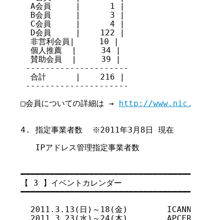
  A会員     |      1 |

  B会員     |      3 |

  C会員     |      4 |

  D会員     |    122 |

  非営利会員|     10 |

  個人推薦  |     34 |

  賛助会員  |     39 |

 ---------------------

  合計      |    216 |

 ---------------------

□会員についての詳細は → 
http://www.nic.ad.jp
4. 指定事業者数  ※2011年3月8日 現在

   IPアドレス管理指定事業者数           404

━━━━━━━━━━━━━━━━━━━━━━━━━━━━━━━━━━━

【 3 】イベントカレンダー

━━━━━━━━━━━━━━━━━━━━━━━━━━━━━━━━━━━

  2011.3.13(日)～18(金)        ICANN 40 (Sa
  2011.3.23(水)～24(木)        APCERT Annua