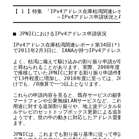
【 1 】特集 「IPv4アドレス在庫枯渇関連レポート [第
              ～IPv4アドレス申請状況とAPNIC
━━━━━━━━━━━━━━━━━━━━━━━━━━━━━━━━━━━

■ JPNICにおけるIPv4アドレス申請状況

IPv4アドレス在庫枯渇関連レポート第34回(*)でもお
で2011年2月3日に、IANAが持つIPv4アドレス中央在
よく、枯渇に備えて駆け込みの割り振り申請が増加してい
と尋ねられることがあります。実際、2008年度までは、
で推移していたJPNICに対する割り振り申請件数が、20
で13件程度に増加し、2010年度に至っては、JPNICで
けでも、/8換算で一つ以上となります。

これらの申請内容を見ると、既存サービスの顧客増加はも
マートフォンや公衆無線LANサービスなど、これまでは
用途に対する追加割り振りや、地上波デジタル化対応の一
ルテレビのセットトップボックス更新による追加割り振り
ようです。世の中の動きに対応したアドレス需要の動向で
ます。

JPNICは、これまでも割り振り基準に従って申請内容の