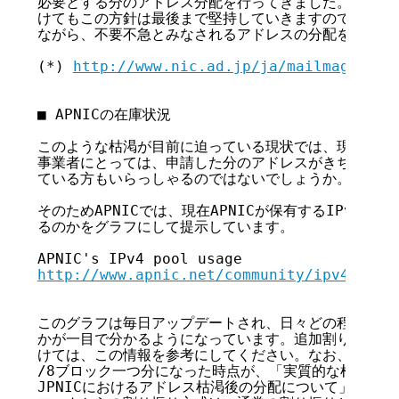
必要とする分のアドレス分配を行ってきました。IPv4ア
けてもこの方針は最後まで堅持していきますので、枯渇間
ながら、不要不急とみなされるアドレスの分配を受けるこ
(*) 
http://www.nic.ad.jp/ja/mailmagazine
■ APNICの在庫状況

このような枯渇が目前に迫っている現状では、現在申請の
事業者にとっては、申請した分のアドレスがきちんと確保
ている方もいらっしゃるのではないでしょうか。

そのためAPNICでは、現在APNICが保有するIPv4ア
るのかをグラフにして提示しています。

http://www.apnic.net/community/ipv4-exha
このグラフは毎日アップデートされ、日々どの程度のアド
かが一目で分かるようになっています。追加割り振りの検
けては、この情報を参考にしてください。なお、APNICの
/8ブロック一つ分になった時点が、「実質的な枯渇」です。
JPNICにおけるアドレス枯渇後の分配について」を参照)