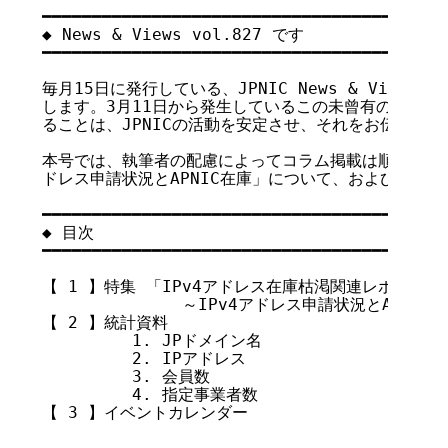
━━━━━━━━━━━━━━━━━━━━━━━━━━━━━━━━━━━

◆ News & Views vol.827 です

━━━━━━━━━━━━━━━━━━━━━━━━━━━━━━━━━━━

毎月15日に発行している、JPNIC News & Views
します。3月11日から発生しているこの未曾有の事態の
ることは、JPNICの活動を安定させ、それをお伝えする
本号では、執筆者の配慮によってコラム掲載は順延といたし
ドレス申請状況とAPNIC在庫」について、および統計情
━━━━━━━━━━━━━━━━━━━━━━━━━━━━━━━━━━━

◆ 目次

━━━━━━━━━━━━━━━━━━━━━━━━━━━━━━━━━━━

【 1 】特集 「IPv4アドレス在庫枯渇関連レポート [第
              ～IPv4アドレス申請状況とAPNIC
【 2 】統計資料

         1. JPドメイン名

         2. IPアドレス

         3. 会員数

         4. 指定事業者数

【 3 】イベントカレンダー
