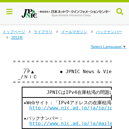
メ
トップページ
ライブラリ
メールマガジン
バックナンバー
>
>
>
イ
2011年
>
ン
Select Language
▼
コ
ン
テ
＝＝＝＝＝＝＝＝＝＝＝＝＝＝＝＝＝＝＝＝＝＝＝＝＝＝
    __

ン
    /Ｐ▲         ◆ JPNIC News & Views v
ツ
  _/ＮＩＣ

へ
＝＝＝＝＝＝＝＝＝＝＝＝＝＝＝＝＝＝＝＝＝＝＝＝＝＝
ジ
   ┏━━━━━━━━━━━━━━━━━━━━━━━━━━━━━━┓

ャ
   ┃        JPNICはIPv4在庫枯渇の問題に取り組ん
ン
   ┣━━━━━━━━━━━━━━━━━━━━━━━━━━━━━━┫

プ
   ┃★Webサイト：「IPv4アドレスの在庫枯渇に関して」  
す
   ┃  
http://www.nic.ad.jp/ja/ip/ipv4poo
る
   ┃                                     
   ┃★バックナンバー：                         
   ┃  
http://www.nic.ad.jp/ja/mailmagazi
   ┗━━━━━━━━━━━━━━━━━━━━━━━━━━━━━━┛
