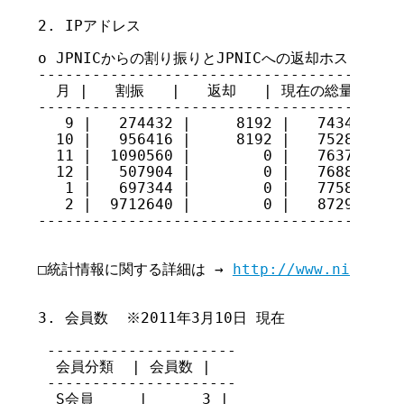
2. IPアドレス

o JPNICからの割り振りとJPNICへの返却ホスト数(201
-----------------------------------------
  月 |   割振   |   返却   | 現在の総量

-----------------------------------------
   9 |   274432 |     8192 |   74340286

  10 |   956416 |     8192 |   75288510

  11 |  1090560 |        0 |   76379070

  12 |   507904 |        0 |   76886974

   1 |   697344 |        0 |   77584318

   2 |  9712640 |        0 |   87296958

-----------------------------------------
□統計情報に関する詳細は → 
http://www.nic.ad.j
3. 会員数  ※2011年3月10日 現在

 ---------------------

  会員分類  | 会員数 |

 ---------------------

  S会員     |      3 |
