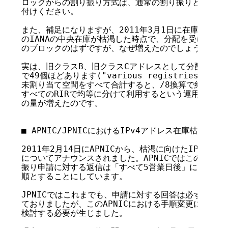
ロックからの割り振り方式は、通常の割り振りとは異なり
付けください。

また、補足になりますが、2011年3月1日に在庫が増えまし
のIANAの中央在庫が枯渇した時点で、分配を受けた一つ
のブロックのはずですが、なぜ増えたのでしょうか？

実は、旧クラスB、旧クラスCアドレスとして分配していた
で49個ほどあります("various registries"と
未割り当て空間をすべて合計すると、/8換算で約7.5個
すべてのRIRで均等に分けて利用するという運用が行わ
の量が増えたのです。

■ APNIC/JPNICにおけるIPv4アドレス在庫枯渇前の
2011年2月14日にAPNICから、枯渇に向けたIPv4ア
についてアナウンスされました。APNICではこの日以降、
振り申請に対する返信は「すべて5営業日後」に行い、そ
順とすることにしています。

JPNICではこれまでも、申請に対する回答は必ず5営業
ておりましたが、このAPNICにおける手順変更により、J
検討する必要が生じました。
