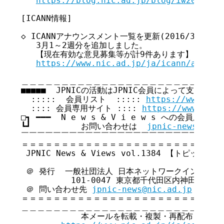
https://blog.nic.ad.jp/blog/iw2015pro
[ICANN情報]

◇ ICANNアナウンスメント一覧を更新(2016/3/7～9)(2
   3月1～2週分を追加しました。

   【現在有効な意見募集等が計9件あります】

https://www.nic.ad.jp/ja/icann/announ
＿＿＿＿＿＿＿＿＿＿＿＿＿＿＿＿＿＿＿＿＿＿＿＿＿＿
■■■■■  JPNICの活動はJPNIC会員によって支えられてい
  :::::  会員リスト  ::::: 
https://www.nic
  :::: 会員専用サイト :::: 
https://www.nic.
□┓ ━━━  N e w s & V i e w s への会員広告無
┗┛          お問い合わせは  
jpnic-news@nic.
￣￣￣￣￣￣￣￣￣￣￣￣￣￣￣￣￣￣￣￣￣￣￣￣￣￣
＝＝＝＝＝＝＝＝＝＝＝＝＝＝＝＝＝＝＝＝＝＝＝＝＝＝
 JPNIC News & Views vol.1384 【トピックス号
 ＠ 発行  一般社団法人 日本ネットワークインフォメ
          101-0047 東京都千代田区内神田3-6
 ＠ 問い合わせ先 
jpnic-news@nic.ad.jp
＝＝＝＝＝＝＝＝＝＝＝＝＝＝＝＝＝＝＝＝＝＝＝＝＝＝
＿＿＿＿＿＿＿＿＿＿＿＿＿＿＿＿＿＿＿＿＿＿＿＿＿＿
            本メールを転載・複製・再配布・引用