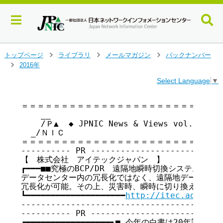
メ
トップページ
ライブラリ
メールマガジン
バックナンバー
>
>
>
イ
2016年
>
ン
Select Language
▼
コ
ン
テ
＝＝＝＝＝＝＝＝＝＝＝＝＝＝＝＝＝＝＝＝＝＝＝＝＝＝
    __

ン
    /Ｐ▲  ◆ JPNIC News & Views vol.138
ツ
  _/ＮＩＣ

へ
＝＝＝＝＝＝＝＝＝＝＝＝＝＝＝＝＝＝＝＝＝＝＝＝＝＝
ジ
---------- PR ---------------------------
ャ
【　株式会社　アイテックジャパン　】

ン
┏━━━■■究極のBCP/DR　遠隔地瞬時切換システム ■■━━━
プ
データセンター内の冗長化ではなく、遠隔地データセンタ
す
冗長化が可能。その上、災害時、瞬時に切り換えが出来ま
る
┗━━━━━━━━━━━━━━━━━━━━
http://itec.ad.jp/
━━
-----------------------------------------
---------- PR ---------------------------
┏━━━━━━━━━━━━━━━━━┓■ 今年の白書は20年記念特別