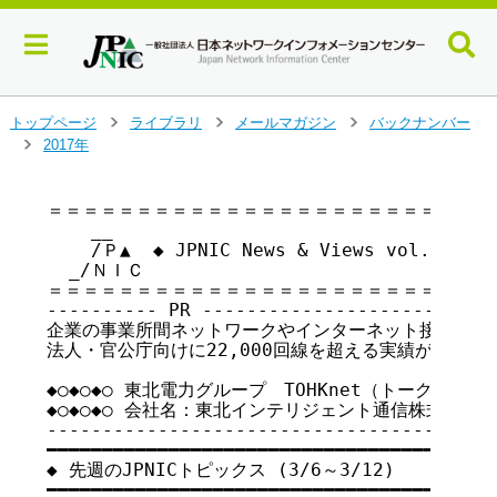
メ
トップページ
ライブラリ
メールマガジン
バックナンバー
>
>
>
イ
2017年
>
ン
コ
＝＝＝＝＝＝＝＝＝＝＝＝＝＝＝＝＝＝＝＝＝＝＝＝＝＝
ン
    __

テ
    /Ｐ▲  ◆ JPNIC News & Views vol.147
ン
  _/ＮＩＣ

ツ
＝＝＝＝＝＝＝＝＝＝＝＝＝＝＝＝＝＝＝＝＝＝＝＝＝＝
へ
---------- PR ---------------------------
ジ
企業の事業所間ネットワークやインターネット接続ならト
ャ
法人・官公庁向けに22,000回線を超える実績があるサ
ン
http:
プ
◆○◆○◆○ 東北電力グループ　TOHKnet（トークネット）◆
◆○◆○◆○ 会社名：東北インテリジェント通信株式会社 ◆○◆
す
-----------------------------------------
る
━━━━━━━━━━━━━━━━━━━━━━━━━━━━━━━━━━━

◆ 先週のJPNICトピックス (3/6～3/12)

━━━━━━━━━━━━━━━━━━━━━━━━━━━━━━━━━━━
