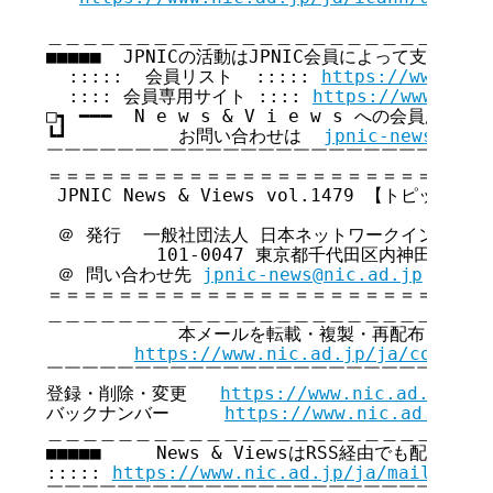
＿＿＿＿＿＿＿＿＿＿＿＿＿＿＿＿＿＿＿＿＿＿＿＿＿＿
■■■■■  JPNICの活動はJPNIC会員によって支えられてい
  :::::  会員リスト  ::::: 
https://www.nic
  :::: 会員専用サイト :::: 
https://www.nic.
□┓ ━━━  N e w s & V i e w s への会員広告無
┗┛          お問い合わせは  
jpnic-news@nic.
￣￣￣￣￣￣￣￣￣￣￣￣￣￣￣￣￣￣￣￣￣￣￣￣￣￣
＝＝＝＝＝＝＝＝＝＝＝＝＝＝＝＝＝＝＝＝＝＝＝＝＝＝
 JPNIC News & Views vol.1479 【トピックス号
 ＠ 発行  一般社団法人 日本ネットワークインフォメ
          101-0047 東京都千代田区内神田3-6
 ＠ 問い合わせ先 
jpnic-news@nic.ad.jp
＝＝＝＝＝＝＝＝＝＝＝＝＝＝＝＝＝＝＝＝＝＝＝＝＝＝
＿＿＿＿＿＿＿＿＿＿＿＿＿＿＿＿＿＿＿＿＿＿＿＿＿＿
            本メールを転載・複製・再配布・引用
https://www.nic.ad.jp/ja/copyrig
￣￣￣￣￣￣￣￣￣￣￣￣￣￣￣￣￣￣￣￣￣￣￣￣￣￣
登録・削除・変更   
https://www.nic.ad.jp/ja
バックナンバー     
https://www.nic.ad.jp/ja
＿＿＿＿＿＿＿＿＿＿＿＿＿＿＿＿＿＿＿＿＿＿＿＿＿＿
■■■■■     News & ViewsはRSS経由でも配信してい
::::: 
https://www.nic.ad.jp/ja/mailmagaz
￣￣￣￣￣￣￣￣￣￣￣￣￣￣￣￣￣￣￣￣￣￣￣￣￣￣