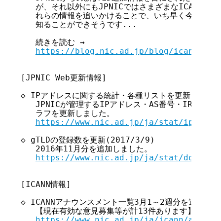
   が、それ以外にもJPNICではさまざまなICANNの
   れらの情報を追いかけることで、いち早く今後のイ
   知ることができそうです...

   続きを読む →

https://blog.nic.ad.jp/blog/icann-inf
[JPNIC Web更新情報]

◇ IPアドレスに関する統計・各種リストを更新(2017/3/
   JPNICが管理するIPアドレス・AS番号・IRRサー
   ラフを更新しました。

https://www.nic.ad.jp/ja/stat/ip/
◇ gTLDの登録数を更新(2017/3/9)

   2016年11月分を追加しました。

https://www.nic.ad.jp/ja/stat/dom/gtl
[ICANN情報]

◇ ICANNアナウンスメント一覧3月1～2週分を追加(2017/3
   【現在有効な意見募集等が計13件あります】

https://www.nic.ad.jp/ja/icann/announ