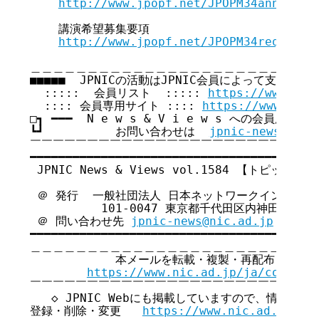
http://www.jpopf.net/JPOPM34announce
    講演希望募集要項

http://www.jpopf.net/JPOPM34request
＿＿＿＿＿＿＿＿＿＿＿＿＿＿＿＿＿＿＿＿＿＿＿＿＿＿
■■■■■  JPNICの活動はJPNIC会員によって支えられてい
  :::::  会員リスト  ::::: 
https://www.nic
  :::: 会員専用サイト :::: 
https://www.nic.
□┓ ━━━  N e w s & V i e w s への会員広告無
┗┛          お問い合わせは  
jpnic-news@nic.
￣￣￣￣￣￣￣￣￣￣￣￣￣￣￣￣￣￣￣￣￣￣￣￣￣￣
━━━━━━━━━━━━━━━━━━━━━━━━━━━━━━━━━━━

 JPNIC News & Views vol.1584 【トピックス号
 ＠ 発行  一般社団法人 日本ネットワークインフォメ
          101-0047 東京都千代田区内神田3-6
 ＠ 問い合わせ先 
jpnic-news@nic.ad.jp
━━━━━━━━━━━━━━━━━━━━━━━━━━━━━━━━━━━

＿＿＿＿＿＿＿＿＿＿＿＿＿＿＿＿＿＿＿＿＿＿＿＿＿＿
            本メールを転載・複製・再配布・引用
https://www.nic.ad.jp/ja/copyrig
￣￣￣￣￣￣￣￣￣￣￣￣￣￣￣￣￣￣￣￣￣￣￣￣￣￣
   ◇ JPNIC Webにも掲載していますので、情報共有
登録・削除・変更   
https://www.nic.ad.jp/ja