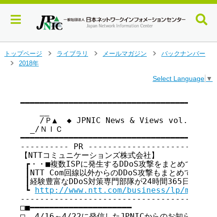
メ
トップページ
ライブラリ
メールマガジン
バックナンバー
>
>
>
イ
2018年
>
ン
Select Language
▼
コ
ン
テ
━━━━━━━━━━━━━━━━━━━━━━━━━━━━━━━━━━━

    __

ン
    /Ｐ▲  ◆ JPNIC News & Views vol.158
ツ
  _/ＮＩＣ

へ
━━━━━━━━━━━━━━━━━━━━━━━━━━━━━━━━━━━

ジ
---------- PR ---------------------------
ャ
【NTTコミュニケーションズ株式会社】

ン
 ┏・・■複数ISPに発生するDDoS攻撃をまとめて対策し
プ
 ┃NTT Com回線以外からのDDoS攻撃もまとめて対処

す
 ┃経験豊富なDDoS対策専門部隊が24時間365日対応！
る
 ┗ 
http://www.ntt.com/business/lp/m_ddos
-----------------------------------------
□■━━━━━━━━━━━━━━━━━━━━━

□  4/16～4/22に発信したJPNICからのお知らせ
