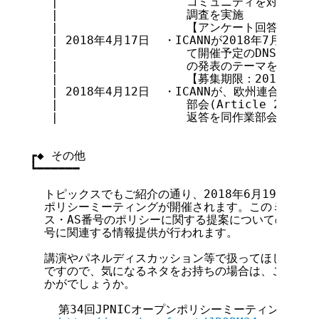
   |                  コミュニティを対象と
   |                  調査を実施

   |                  【アンケート回答期限：2
   | 2018年4月17日  ・ICANNが2018年7月1
   |                  て開催予定のDNSに関す
   |                  の発表のテーマを募集

   |                  【募集期限：2018年6月
   | 2018年4月12日  ・ICANNが、欧州連合(EU
   |                  部会(Article 29 W
   |                  返答を同作業部会より受領
┏◆ その他

┗━━━━━━

  トピックスでもご紹介の通り、2018年6月19日(火)に
  ポリシーミーティングが開催されます。このミーティン
  ス・AS番号のポリシーに関する提案についての議論や、
  号に関連する情報提供が行われます。

  講演やパネルディスカッション等で扱ってほしいテー
  ですので、気になるネタをお持ちの場合は、この機会
  かがでしょうか。

    第34回JPNICオープンポリシーミーティング開催