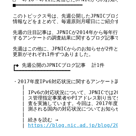
■━━━━━━━━━━━━━━━━━━━━━━

このトピックス号は、先週公開したJPNICブログ記事、お
情報などをまとめて、毎週原則月曜日にご紹介するもので
先週の注目記事は、JPNICが2014年から毎年行っている
するアンケートの調査結果に関するブログ記事です。

先週はこの他に、JPNICからのお知らせが2件と、Web更
更新がそれぞれ1件ずつありました。

┏◆ 先週公開のJPNICブログ記事  計1件

┗━━━━━━━━━━━━━━━━━━

・2017年度IPv6対応状況に関するアンケート調査結果報告(
   |

   | IPv6の対応状況について、JPNICでは2014年か
   | ス管理指定事業者やPIアドレス割り当て先組織
   | 査を実施しています。今回は、2017年度の調査
   | 測される国内の対応状況についてお知らせします..
   |

   | 続きを読む →

   | 
https://blog.nic.ad.jp/blog/2017-ip