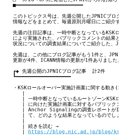
■━━━━━━━━━━━━━━━━━━━━━━

このトピックス号は、先週公開したJPNICブログ記事、お
情報などをまとめて、毎週原則月曜日にご紹介するもので
先週の注目記事は、一時中断となっているKSKロールオーバ
により実施された、パブリックコメントの結果と、世の中
状況についての調査結果についてご紹介した、JPNICブ
先週は、この他にブログ記事がもう1件と、JPNICからの
更新が4件、ICANN情報の更新が1件ありました。

┏◆ 先週公開のJPNICブログ記事  計2件

┗━━━━━━━━━━━━━━━━━━

・KSKロールオーバー実施計画案に関する動き(2018/5/3
   |

   | 一時中断となっているルートゾーンKSKロールオ
   | に向けた実施計画案に対するパブリックコメントの結
   | Anchor Signalingの調査レポートがICA
   | て、どのような結果となっているのでしょうか...
   |

   | 続きを読む →

   | 
https://blog.nic.ad.jp/blog/ksk-rol