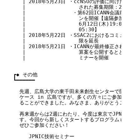
   | 2018年5月23日 ・ccNSOの評価に向けた関
   |                 された募集期限：2018年6
   |               ・第62回ICANN会議前
   |                 ンを開催【遠隔参加可能
   |                 6月12日(木)19:00～20
   |                 05:30】

   | 2018年5月22日 ・SSAC2におけるコミュニ
   |                 限を延長

   | 2018年5月21日 ・ICANNが最終修正された2
   |                 算案を公開するととも
   |                 ミナーを開催

┏◆ その他

┗━━━━━━

  先週、広島大学の東千田未来創生センターで開催したInte
  ケース in 広島ですが、多くの方々にご参加いただ
  ることができました。みなさま、ありがとうございま
  再来週からは2週にわたり、今度は東京でJPNIC技術
  す。今回から新しくスタートするプログラムもありま
  ぜひご参加ください！

     JPNIC技術セミナー
