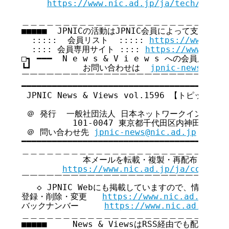
https://www.nic.ad.jp/ja/tech/semin
＿＿＿＿＿＿＿＿＿＿＿＿＿＿＿＿＿＿＿＿＿＿＿＿＿＿
■■■■■  JPNICの活動はJPNIC会員によって支えられてい
  :::::  会員リスト  ::::: 
https://www.nic
  :::: 会員専用サイト :::: 
https://www.nic.
□┓ ━━━  N e w s & V i e w s への会員広告無
┗┛          お問い合わせは  
jpnic-news@nic.
￣￣￣￣￣￣￣￣￣￣￣￣￣￣￣￣￣￣￣￣￣￣￣￣￣￣
━━━━━━━━━━━━━━━━━━━━━━━━━━━━━━━━━━━

 JPNIC News & Views vol.1596 【トピックス号
 ＠ 発行  一般社団法人 日本ネットワークインフォメ
          101-0047 東京都千代田区内神田3-6
 ＠ 問い合わせ先 
jpnic-news@nic.ad.jp
━━━━━━━━━━━━━━━━━━━━━━━━━━━━━━━━━━━

＿＿＿＿＿＿＿＿＿＿＿＿＿＿＿＿＿＿＿＿＿＿＿＿＿＿
            本メールを転載・複製・再配布・引用
https://www.nic.ad.jp/ja/copyrig
￣￣￣￣￣￣￣￣￣￣￣￣￣￣￣￣￣￣￣￣￣￣￣￣￣￣
   ◇ JPNIC Webにも掲載していますので、情報共有
登録・削除・変更   
https://www.nic.ad.jp/ja
バックナンバー     
https://www.nic.ad.jp/ja
＿＿＿＿＿＿＿＿＿＿＿＿＿＿＿＿＿＿＿＿＿＿＿＿＿＿
■■■■■     News & ViewsはRSS経由でも配信してい