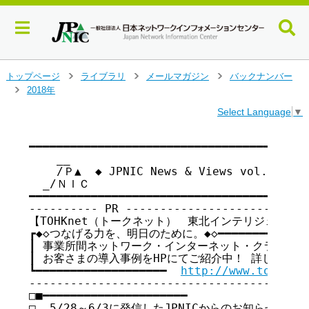
メ
トップページ
ライブラリ
メールマガジン
バックナンバー
>
>
>
イ
2018年
>
ン
Select Language
▼
コ
ン
テ
━━━━━━━━━━━━━━━━━━━━━━━━━━━━━━━━━━━

    __

ン
    /Ｐ▲  ◆ JPNIC News & Views vol.159
ツ
  _/ＮＩＣ

へ
━━━━━━━━━━━━━━━━━━━━━━━━━━━━━━━━━━━

ジ
---------- PR ---------------------------
ャ
【TOHKnet（トークネット）　東北インテリジェント通
ン
┏◆◇つなげる力を、明日のために。◆◇━━━━━━━━━━━━━━
プ
┃ 事業所間ネットワーク・インターネット・クラウド等の
す
┃ お客さまの導入事例をHPにてご紹介中！ 詳しくはこちらか
る
┗━━━━━━━━━━━━━━━━━━━  
http://www.tohknet
-----------------------------------------
□■━━━━━━━━━━━━━━━━━━━━━

□  5/28～6/3に発信したJPNICからのお知らせ
