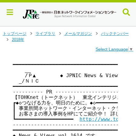
メ
トップページ
ライブラリ
メールマガジン
バックナンバー
>
>
>
イ
2018年
>
ン
Select Language
▼
コ
ン
テ
━━━━━━━━━━━━━━━━━━━━━━━━━━━━━━━━━━━

    __

ン
    /Ｐ▲        ◆ JPNIC News & Views vo
ツ
  _/ＮＩＣ

へ
━━━━━━━━━━━━━━━━━━━━━━━━━━━━━━━━━━━

ジ
---------- PR ---------------------------
ャ
【TOHKnet（トークネット）　東北インテリジェント通
ン
┏◆◇つなげる力を、明日のために。◆◇━━━━━━━━━━━━━━
プ
┃ 事業所間ネットワーク・インターネット・クラウド等の
す
┃ お客さまの導入事例をHPにてご紹介中！ 詳しくはこちらか
る
┗━━━━━━━━━━━━━━━━━━━  
http://www.tohknet
-----------------------------------------
━━━━━━━━━━━━━━━━━━━━━━━━━━━━━━━━━━━

◆ News & Views vol.1614 です
