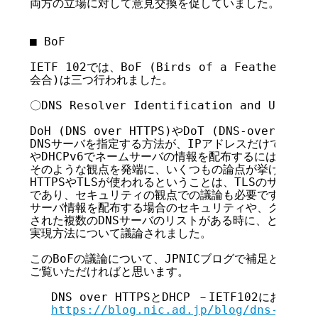
両方の立場に対して意見交換を促していました。

■ BoF

IETF 102では、BoF (Birds of a Feather
会合)は三つ行われました。

〇DNS Resolver Identification and Use (dr
DoH (DNS over HTTPS)やDoT (DNS-over-
DNSサーバを指定する方法が、IPアドレスだけではなくな
やDHCPv6でネームサーバの情報を配布するにはどのよ
そのような観点を発端に、いくつもの論点が挙げられて議
HTTPSやTLSが使われるということは、TLSのサーバ認
であり、セキュリティの観点での議論も必要です。会場では
サーバ情報を配布する場合のセキュリティや、クラウド事
された複数のDNSサーバのリストがある時に、どのよう
実現方法について議論されました。

このBoFの議論について、JPNICブログで補足と解説を
ご覧いただければと思います。

   DNS over HTTPSとDHCP －IETF102における議
https://blog.nic.ad.jp/blog/dns-driu/