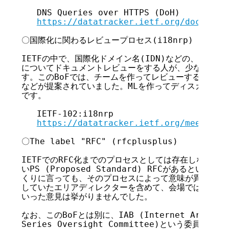
   DNS Queries over HTTPS (DoH)

https://datatracker.ietf.org/doc/draf
〇国際化に関わるレビュープロセス(i18nrp)

IETFの中で、国際化ドメイン名(IDN)などの、アルフ
についてドキュメントレビューをする人が、少ないという
す。このBoFでは、チームを作ってレビューするドキュ
などが提案されていました。MLを作ってディスカッショ
です。

   IETF-102:i18nrp

https://datatracker.ietf.org/meeting/
〇The label "RFC" (rfcplusplus)

IETFでのRFC化までのプロセスとしては存在しないはず
いPS (Proposed Standard) RFCがあるという
くりに言っても、そのプロセスによって意味が異なります
していたエリアディレクターを含めて、会場では今後何か
いった意見は挙がりませんでした。

なお、このBoFとは別に、IAB (Internet Architect
Series Oversight Committee)という委員会