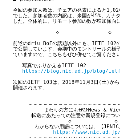
今回の参加人数は、チェアの発表によると1,020名でし
でした。参加者数の内訳は、米国が45%、カナダが8%、中
した。全体的に、リモート参加の数が増加傾向にあるよう
              ◇                ◇         
前述のdriu BoFの話題以外にも、IETF 102のフォト
で公開しています。会期中のモントリールの様子を、写真
ていますので、こちらもぜひ併せてご覧ください。

   写真でふりかえるIETF 102

https://blog.nic.ad.jp/blog/ietf102-p
次回のIETF 103は、2018年11月3日(土)から9日(
開催されます。

     ～～～～～～～～～～～～～～～～～～～～～～
          まわりの方にもぜひNews & Viewsを
      転送にあたっての注意や新規登録については文
                  ◇              ◇       
       わからない用語については、【JPNIC用語集
https://www.nic.ad.jp/ja/te
     ～～～～～～～～～～～～～～～～～～～～～～