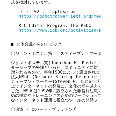
式を検討しています。

   IETF-102 : rfcplusplus

https://datatracker.ietf.org/meeting/
   RFC Editor Program: The RSOC

https://www.iab.org/activities/progra
■ 全体会議からのトピック

〇ジョン・ポステル賞 - スティーブン・フーター氏

ジョン・ポステル賞(Jonathan B. Postel Servi
ダーシップの発揮といった、コミュニティに対して貢献の
贈られるもので、毎年ISOCによって選出されます。今回
法人NSRC (Network Startup Resource Ce
ティーブン・フーター(Steven G. Huter)氏です。N
上でインターネットの発展に、文化の壁を越えて貢献した
した。NSRCは1992年に設立された非営利組織で、イン
めの援助やトレーニングのためのワークショップの開催、Ro
なインターネット運用に役立つツールの開発プロジェクト
〇追悼 - ロバート・ブラッデン氏
