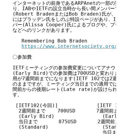
インターネットの前身であるARPAnetの一部の実装や、T
り、IABやIETFの設立当時から長い間メンバーであっ
(Robert BradenまたはBob Braden)氏が、201
にはブラッデン氏をしのぶ特設ページがあり、IETFチェ
パー(Alissa Cooper)氏によるブログや、ブラッデ
などへのリンクがあります。

   Remembering Bob Braden

https://www.internetsociety.org/news/
〇参加費

IETFミーティングの参加費変更についてアナウンスがあ
(Early Bird)での参加費は700USDと変わりませんが
用が7週間前までになります(IETF 102では2週間前まで
のままですが、ミーティング当日までの適用ではなくなり
間前からの後期レート(Late rate)が設けられ、参加費は
す。

 [IETF102(今回)]             [IETF 103(次回
  2週間前まで    700USD       7週間前まで    7
  (Early Bird)                (Early Bird
  当日まで       875USD       2週間前まで    
  (Standard)                  (Standard)

                              当日まで     