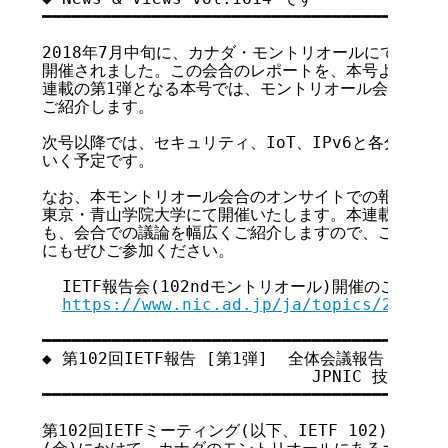
━━━━━━━━━━━━━━━━━━━━━━━━━━━━━━━━━━━

2018年7月中旬に、カナダ・モントリオールにて第102回
開催されました。この会合のレポートを、本号より連載に
連載の第1弾となる本号では、モントリオール会合におけ
ご紹介します。

次号以降では、セキュリティ、IoT、IPv6と各分野の
いく予定です。

なお、本モントリオール会合のオンサイトでの報告会を、来
東京・青山学院大学にて開催いたします。本連載で取り上
も、会合での議論を幅広くご紹介しますので、ご興味を持
にもぜひご参加ください。

  IETF報告会(102ndモントリオール)開催のご案内

https://www.nic.ad.jp/ja/topics/2018/2
━━━━━━━━━━━━━━━━━━━━━━━━━━━━━━━━━━━

◆ 第102回IETF報告 [第1弾]  全体会議報告

                           JPNIC 技
━━━━━━━━━━━━━━━━━━━━━━━━━━━━━━━━━━━

第102回IETFミーティング(以下、IETF 102)は、201