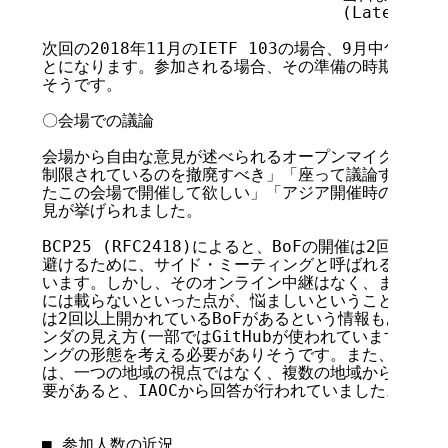
                              (Late/on si
次回の2018年11月のIETF 103の場合、9月中旬には
とになります。参加される場合、その準備の時期をかなり
そうです。

〇会場での議論

会場から自由な意見が述べられるオープンマイクの時間には
制限されているのを撤廃すべき」「座って議論する場所が
たこの会場で開催して欲しい」「アジア開催時の旅費が厳
見が挙げられました。

BCP25 (RFC2418)によると、BoFの開催は2回に
避けるために、サイド・ミーティングと呼ばれるミーティ
います。しかし、そのオンライン中継はなく、またIETF
には載らないといった点が、悩ましいということのようで
は2回以上開かれているBoFがあるという情報もあり、オ
ンダの見え方(一部ではGitHubが使われています)など
ングの形態を考える必要がありそうです。また、アジア開
は、一つの地域の視点ではなく、複数の地域からの視点で
要があると、IAOCから回答が行われていました。

■ 参加人数の近況
