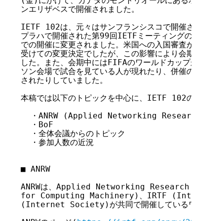
(金)にかけて、カナダのモントリオールにあるホテル、
ンエリザベスで開催されました。

IETF 102は、元々はサンフランシスコで開催される予定
プラハで開催された第99回IETFミーティングの場にお
での開催に変更されました。米国への入国審査が厳しくな
受けての変更決定でしたが、この影響により会期日程が1
した。また、会期中にはFIFAのワールドカップが行われ
ソン会場で試合を見ている人が現れたり、併催のミーティ
されたりしていました。

本稿では以下のトピックを中心に、IETF 102の模様を
  ・ANRW (Applied Networking Research Wor
  ・BoF

  ・全体会議からのトピック

  ・参加人数の近況

■ ANRW

ANRWは、Applied Networking Research Works
for Computing Machinery)、IRTF (Internet 
(Internet Society)が共同で開催しているワーク