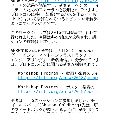
ANRWのページ(
https://irtf.org/anrw/2018/
サーチの結果を議論する、研究者、ベンダー、インターネ
ニティのためのフォーラムと説明されています。アカデミア
プロトコルに移行(影響)するパスを作るとともに、アカ
IETFにおいて挙げられているトピックや未解決の問題か
ようにするとのことです。

このワークショップは2016年以降毎年行われていて、IET
行われました。今回は44の論文が投稿され、講演の採録は
ションの採録は18でした。

ANRWで扱われる分野は、「TLS (Transport Layer
グ」「インターネットインフラストラクチャ」「輻輳制御
エンジニアリング」「匿名通信」に分かれています。最新
は、プロトコル策定に関わる研究が採録されているようで
   Workshop Program - 動画と発表スライド

https://irtf.org/anrw/2018/program.ht
   Workshop Posters - ポスター発表の一覧

https://irtf.org/anrw/2018/posters.ht
筆者は、TLSのセッションに参加しました。チェアをさ
ゴールドバーグ(Sharon Goldberg)氏は、研究結
のフィードバックが図られるように、研究者とプロトコル