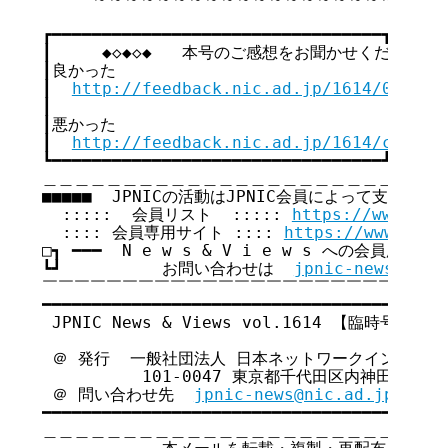
┏━━━━━━━━━━━━━━━━━━━━━━━━━━━━━━━━━┓

┃     ◆◇◆◇◆   本号のご感想をお聞かせください   ◆◇
┃良かった                                  
┃  
http://feedback.nic.ad.jp/1614/023320
┃                                        
┃悪かった                                  
┃  
http://feedback.nic.ad.jp/1614/c1e1dd
┗━━━━━━━━━━━━━━━━━━━━━━━━━━━━━━━━━┛

＿＿＿＿＿＿＿＿＿＿＿＿＿＿＿＿＿＿＿＿＿＿＿＿＿＿
■■■■■  JPNICの活動はJPNIC会員によって支えられてい
  :::::  会員リスト  ::::: 
https://www.nic
  :::: 会員専用サイト :::: 
https://www.nic.
□┓ ━━━  N e w s & V i e w s への会員広告無
┗┛          お問い合わせは  
jpnic-news@nic.
￣￣￣￣￣￣￣￣￣￣￣￣￣￣￣￣￣￣￣￣￣￣￣￣￣￣
━━━━━━━━━━━━━━━━━━━━━━━━━━━━━━━━━━━

 JPNIC News & Views vol.1614 【臨時号】

 ＠ 発行  一般社団法人 日本ネットワークインフォメ
          101-0047 東京都千代田区内神田3-6
 ＠ 問い合わせ先  
jpnic-news@nic.ad.jp
━━━━━━━━━━━━━━━━━━━━━━━━━━━━━━━━━━━

＿＿＿＿＿＿＿＿＿＿＿＿＿＿＿＿＿＿＿＿＿＿＿＿＿＿