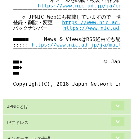
            本メールを転載・複製・再配布・引用
https://www.nic.ad.jp/ja/copyrig
￣￣￣￣￣￣￣￣￣￣￣￣￣￣￣￣￣￣￣￣￣￣￣￣￣￣
   ◇ JPNIC Webにも掲載していますので、情報共有
登録・削除・変更   
https://www.nic.ad.jp/ja
バックナンバー     
https://www.nic.ad.jp/ja
＿＿＿＿＿＿＿＿＿＿＿＿＿＿＿＿＿＿＿＿＿＿＿＿＿＿
■■■■■     News & ViewsはRSS経由でも配信してい
::::: 
https://www.nic.ad.jp/ja/mailmagaz
￣￣￣￣￣￣￣￣￣￣￣￣￣￣￣￣￣￣￣￣￣￣￣￣￣￣
■■◆                          ＠ Japan Net
■■◆                                     
■■

Copyright(C), 2018 Japan Network Informat
JPNICとは
IPアドレス
インターネットの基礎