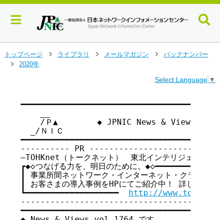
メ
トップページ
ライブラリ
メールマガジン
バックナンバー
>
>
>
イ
2020年
>
ン
Select Language
▼
コ
ン
テ
━━━━━━━━━━━━━━━━━━━━━━━━━━━━━━━━━━━

    __

ン
    /Ｐ▲        ◆ JPNIC News & Views vo
ツ
  _/ＮＩＣ

へ
━━━━━━━━━━━━━━━━━━━━━━━━━━━━━━━━━━━

ジ
---------- PR ---------------------------
ャ
―TOHKnet（トークネット）　東北インテリジェント通信
ン
┏◆◇つなげる力を、明日のために。◆◇━━━━━━━━━━━━━━
プ
┃ 事業所間ネットワーク・インターネット・クラウド等の
す
┃ お客さまの導入事例をHPにてご紹介中！ 詳しくはこちらか
る
┗━━━━━━━━━━━━━━━━━━━  
http://www.tohknet
-----------------------------------------
━━━━━━━━━━━━━━━━━━━━━━━━━━━━━━━━━━━

◆ News & Views vol.1764 です
