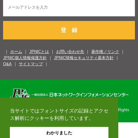
登 録
ホーム
JPNICとは
お問い合わせ先
著作権／リンク
JPNIC個人情報保護方針
JPNIC情報セキュリティ基本方針
Q&A
サイトマップ
Copyright© 1996-2026 Japan Network Information Center. All Rights
当サイトではフォントサイズの記録とアクセ
Reserved.
ス解析にクッキーを利用しています。
わかりました