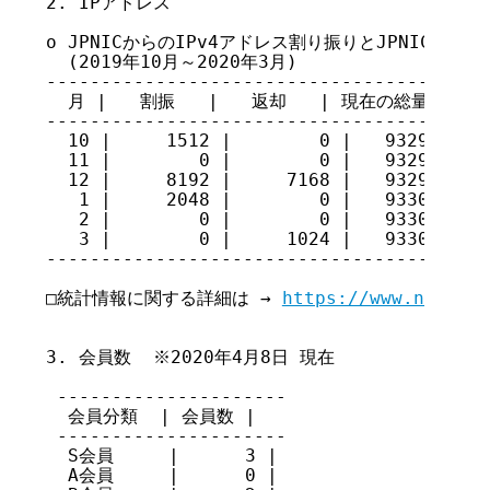
2. IPアドレス

o JPNICからのIPv4アドレス割り振りとJPNICへのI
  (2019年10月～2020年3月)

-----------------------------------------
  月 |   割振   |   返却   | 現在の総量

-----------------------------------------
  10 |     1512 |        0 |   93298608

  11 |        0 |        0 |   93298608

  12 |     8192 |     7168 |   93299632

   1 |     2048 |        0 |   93301680

   2 |        0 |        0 |   93301680

   3 |        0 |     1024 |   93300656

-----------------------------------------
□統計情報に関する詳細は → 
https://www.nic.ad.
3. 会員数  ※2020年4月8日 現在

 ---------------------

  会員分類  | 会員数 |

 ---------------------

  S会員     |      3 |

  A会員     |      0 |
