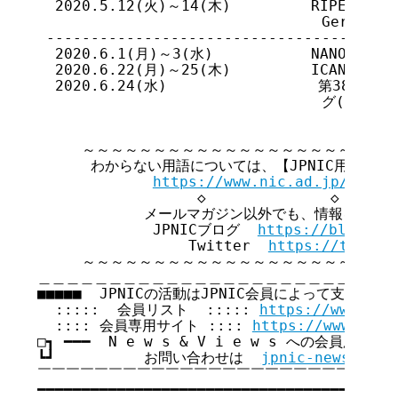
  2020.5.12(火)～14(木)         RIPE 80 (Be
                                Germany
 ----------------------------------------
  2020.6.1(月)～3(水)           NANOG79 (Bo
  2020.6.22(月)～25(木)         ICANN68 
  2020.6.24(水)                 第38回
                                グ(オンライ
     ～～～～～～～～～～～～～～～～～～～～～～
      わからない用語については、【JPNIC用語集】
https://www.nic.ad.jp/ja/te
                  ◇              ◇       
            メールマガジン以外でも、情報を発信
             JPNICブログ  
https://blog.ni
                 Twitter  
https://twitte
     ～～～～～～～～～～～～～～～～～～～～～～
＿＿＿＿＿＿＿＿＿＿＿＿＿＿＿＿＿＿＿＿＿＿＿＿＿＿
■■■■■  JPNICの活動はJPNIC会員によって支えられてい
  :::::  会員リスト  ::::: 
https://www.nic
  :::: 会員専用サイト :::: 
https://www.nic.
□┓ ━━━  N e w s & V i e w s への会員広告無
┗┛          お問い合わせは  
jpnic-news@nic.
￣￣￣￣￣￣￣￣￣￣￣￣￣￣￣￣￣￣￣￣￣￣￣￣￣￣
━━━━━━━━━━━━━━━━━━━━━━━━━━━━━━━━━━━
