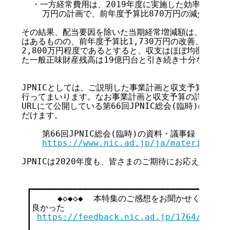
  ・一方経常費用は、2019年度に実施した効率化策の効果
    万円の計画で、前年度予算比870万円の減少を見込
その結果、配当要因を除いた当期経常増減額は、▲3,18
はあるものの、前年度予算比1,730万円の改善、また配
2,800万円程度であるとすると、収支はほぼ均衡する予
た一般正味財産残高は19億円台と引き続き十分な水準を
JPNICとしては、ご説明した事業計画と収支予算に基づき
行ってまいります。なお事業計画と収支予算の詳細につき
URLにて公開している第66回JPNIC総会(臨時)の資料
だけます。

    第66回JPNIC総会(臨時)の資料・議事録

https://www.nic.ad.jp/ja/materials/g
JPNICは2020年度も、皆さまのご期待にお応えできる
 ┏━━━━━━━━━━━━━━━━━━━━━━━━━━━━━━━━━┓

 ┃     ◆◇◆◇◆  本特集のご感想をお聞かせください  ◆
 ┃良かった                                 
 ┃ 
https://feedback.nic.ad.jp/1764/d773d
 ┃                                       