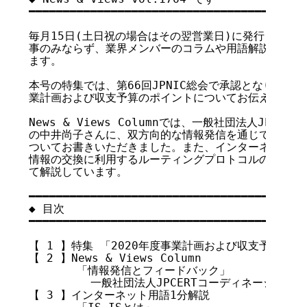
━━━━━━━━━━━━━━━━━━━━━━━━━━━━━━━━━━━

毎月15日(土日祝の場合はその翌営業日)に発行している
事のみならず、業界メンバーのコラムや用語解説、統計な
ます。

本号の特集では、第66回JPNIC総会で承認となりました、J
業計画および収支予算のポイントについてお伝えしていま
News & Views Columnでは、一般社団法人JPCE
の中井尚子さんに、双方向的な情報発信を通じて得た気付
ついてお書きいただきました。また、インターネット用語
情報の交換に利用するルーティングプロトコルの一つである
て解説しています。

━━━━━━━━━━━━━━━━━━━━━━━━━━━━━━━━━━━

◆ 目次

━━━━━━━━━━━━━━━━━━━━━━━━━━━━━━━━━━━

【 1 】特集 「2020年度事業計画および収支予算につい
【 2 】News & Views Column

       「情報発信とフィードバック」

         一般社団法人JPCERTコーディネーション
【 3 】インターネット用語1分解説
