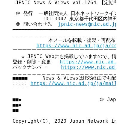
 JPNIC News & Views vol.1764 【定期号】

 ＠ 発行  一般社団法人 日本ネットワークインフォメ
          101-0047 東京都千代田区内神田3-6
 ＠ 問い合わせ先  
jpnic-news@nic.ad.jp
━━━━━━━━━━━━━━━━━━━━━━━━━━━━━━━━━━━

＿＿＿＿＿＿＿＿＿＿＿＿＿＿＿＿＿＿＿＿＿＿＿＿＿＿
            本メールを転載・複製・再配布・引用
https://www.nic.ad.jp/ja/copyrig
￣￣￣￣￣￣￣￣￣￣￣￣￣￣￣￣￣￣￣￣￣￣￣￣￣￣
   ◇ JPNIC Webにも掲載していますので、情報共有
登録・削除・変更   
https://www.nic.ad.jp/ja
バックナンバー     
https://www.nic.ad.jp/ja
＿＿＿＿＿＿＿＿＿＿＿＿＿＿＿＿＿＿＿＿＿＿＿＿＿＿
■■■■■     News & ViewsはRSS経由でも配信してい
::::: 
https://www.nic.ad.jp/ja/mailmagaz
￣￣￣￣￣￣￣￣￣￣￣￣￣￣￣￣￣￣￣￣￣￣￣￣￣￣
■■◆                          ＠ Japan Net
■■◆                                     
■■

Copyright(C), 2020 Japan Network Informat