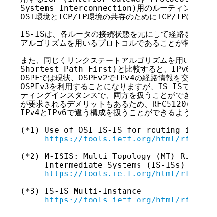
Systems Interconnection)用のルーティング
OSI環境とTCP/IP環境の共存のためにTCP/IPに対応
IS-ISは、各ルータの接続状態を元にして経路を決定す
アルゴリズムを用いるプロトコルであることが特徴です。
また、同じくリンクステートアルゴリズムを用いるIGPである
Shortest Path First)と比較すると、IPv6を
OSPFでは現状、OSPFv2でIPv4の経路情報を交換し、
OSPFv3を利用することになりますが、IS-ISでは、一
ティングインスタンスで、両方を扱うことができます。こ
が要求されるデメリットもあるため、RFC5120(*2)やRF
IPv4とIPv6で違う構成を扱うことができるように拡張
(*1) Use of OSI IS-IS for routing in TCP/
https://tools.ietf.org/html/rfc1195
(*2) M-ISIS: Multi Topology (MT) Routing 
     Intermediate Systems (IS-ISs)

https://tools.ietf.org/html/rfc5120
(*3) IS-IS Multi-Instance

https://tools.ietf.org/html/rfc8202