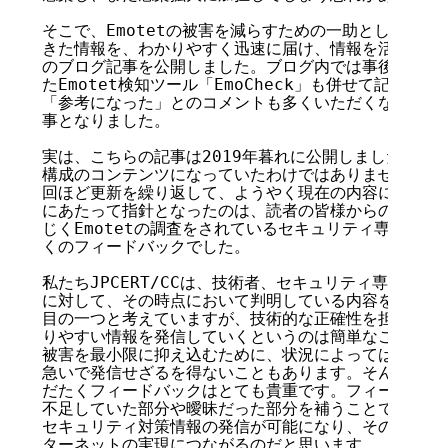
そこで、Emotetの被害を減らすための一助として、そ
きた情報を、わかりやすく迅速に届け、情報を活かしてい
のブログ記事を公開しました。ブログ内では事後対応方法
たEmotet検知ツール「EmoCheck」も併せて記載し
「参考になった」とのコメントも多くいただくなど、反響
事となりました。

実は、こちらの記事は2019年暮れに公開しましたが、最
構成のコンテンツになっていたわけではありません。202
回ほど更新を繰り返して、ようやく現在の内容になってい
にあたって指針となったのは、読者の皆様からのお問い合
じくEmotetの調査をされているセキュリティ専門家か
くのフィードバックでした。

私たちJPCERT/CCは、技術者、セキュリティ専門家と
に対して、その時点において判明している内容を積極的に
目の一つと考えていますが、技術的な正確性を担保しなが
りやすい情報を発信していくというのは簡単なことではあ
被害を最小限に抑え込むために、状況によっては把握でき
急いで発信せざるを得ないこともあります。そんな際に、
だたくフィードバックはとても貴重です。フィードバック
不足していた部分や曖昧だった部分を補うことで内容が洗
セキュリティ対策情報の発信が可能になり、その積み重ね
ターネットの実現につながるのだと思います。
