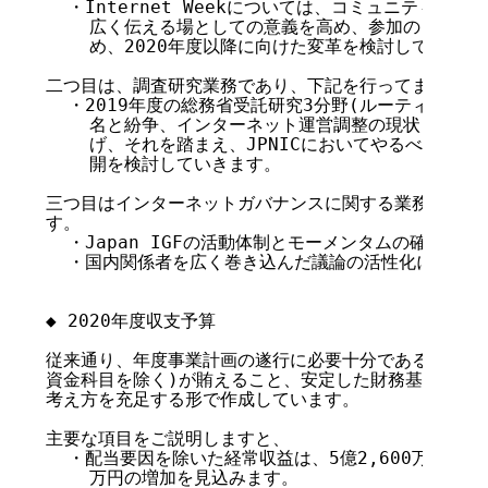
  ・Internet Weekについては、コミュニティが集
    広く伝える場としての意義を高め、参加のしやすさ
    め、2020年度以降に向けた変革を検討していきます
二つ目は、調査研究業務であり、下記を行ってまいります
  ・2019年度の総務省受託研究3分野(ルーティングセ
    名と紛争、インターネット運営調整の現状と傾向)
    げ、それを踏まえ、JPNICにおいてやるべきこと
    開を検討していきます。

三つ目はインターネットガバナンスに関する業務で、下記
す。

  ・Japan IGFの活動体制とモーメンタムの確立をめ
  ・国内関係者を広く巻き込んだ議論の活性化に努めます
◆ 2020年度収支予算

従来通り、年度事業計画の遂行に必要十分であること、年
資金科目を除く)が賄えること、安定した財務基盤を維持
考え方を充足する形で作成しています。

主要な項目をご説明しますと、

  ・配当要因を除いた経常収益は、5億2,600万円の計画
    万円の増加を見込みます。
