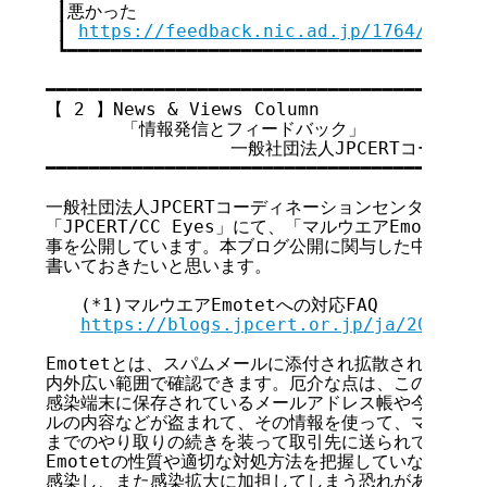
 ┃悪かった                                 
 ┃ 
https://feedback.nic.ad.jp/1764/3e4f9
 ┗━━━━━━━━━━━━━━━━━━━━━━━━━━━━━━━━━┛

━━━━━━━━━━━━━━━━━━━━━━━━━━━━━━━━━━━

【 2 】
News & Views Column
       「情報発信とフィードバック」

                 一般社団法人JPCERTコーデ
━━━━━━━━━━━━━━━━━━━━━━━━━━━━━━━━━━━

一般社団法人JPCERTコーディネーションセンター(JPCE
「JPCERT/CC Eyes」にて、「マルウエアEmotetへの
事を公開しています。本ブログ公開に関与した中で、私が
書いておきたいと思います。

　　(*1)マルウエアEmotetへの対応FAQ

https://blogs.jpcert.or.jp/ja/2019/12
Emotetとは、スパムメールに添付され拡散されるタイ
内外広い範囲で確認できます。厄介な点は、このEmote
感染端末に保存されているメールアドレス帳や今までやり
ルの内容などが盗まれて、その情報を使って、マルウエア
までのやり取りの続きを装って取引先に送られてしまうと
Emotetの性質や適切な対処方法を把握していない人は
感染し、また感染拡大に加担してしまう恐れがあります。