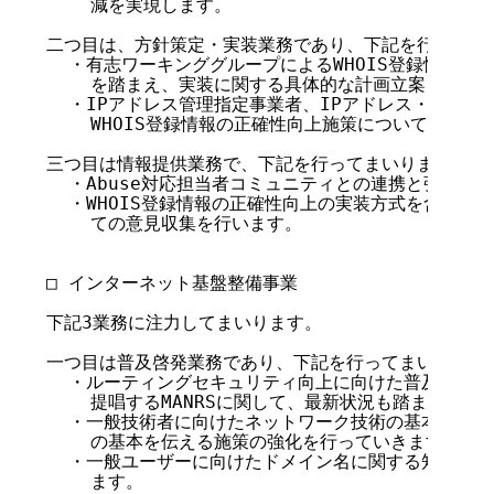
    減を実現します。

二つ目は、方針策定・実装業務であり、下記を行ってまい
  ・有志ワーキンググループによるWHOIS登録情報の
    を踏まえ、実装に関する具体的な計画立案を行いま
  ・IPアドレス管理指定事業者、IPアドレス・AS番号
    WHOIS登録情報の正確性向上施策についての周知
三つ目は情報提供業務で、下記を行ってまいります。

  ・Abuse対応担当者コミュニティとの連携と強化を行
  ・WHOIS登録情報の正確性向上の実装方式を含めた
    ての意見収集を行います。

□ インターネット基盤整備事業

下記3業務に注力してまいります。

一つ目は普及啓発業務であり、下記を行ってまいります。
  ・ルーティングセキュリティ向上に向けた普及啓発として
    提唱するMANRSに関して、最新状況も踏まえた普
  ・一般技術者に向けたネットワーク技術の基本概念と
    の基本を伝える施策の強化を行っていきます。

  ・一般ユーザーに向けたドメイン名に関する知識の情
    ます。
