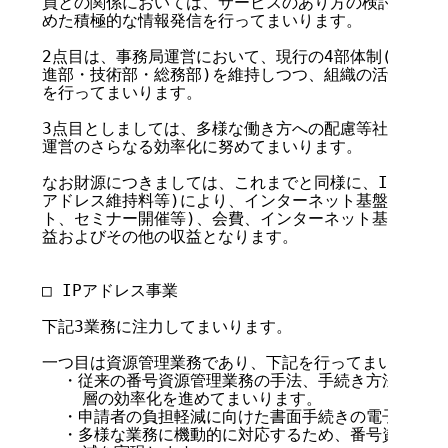
員との関係においては、サービスのあり方の検討に加えて、
めた積極的な情報発信を行ってまいります。

2点目は、事務局運営において、現行の4部体制(IP事業
進部・技術部・総務部)を維持しつつ、組織の活性化や人
を行ってまいります。

3点目としましては、多様な働き方への配慮等社会の要請
運営のさらなる効率化に努めてまいります。

なお財源につきましては、これまでと同様に、IPアドレス
アドレス維持料等)により、インターネット基盤整備事業
ト、セミナー開催等)、会費、インターネット基盤整備基
益およびその他の収益となります。

□ IPアドレス事業

下記3業務に注力してまいります。

一つ目は資源管理業務であり、下記を行ってまいります。
  ・従来の番号資源管理業務の手法、手続き方法の検証
    層の効率化を進めてまいります。

  ・申請者の負担軽減に向けた書面手続きの電子化を検
  ・多様な業務に機動的に対応するため、番号資源管理