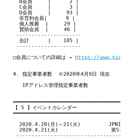
  B会員     |      2 |

  C会員     |      3 |

  D会員     |     93 |

  非営利会員|      9 |

  個人推薦  |     29 |

  賛助会員  |     46 |

 ---------------------

  合計      |    185 |

 ---------------------

□会員についての詳細は → 
https://www.nic.ad.j
4. 指定事業者数  ※2020年4月9日 現在

   IPアドレス管理指定事業者数           458

━━━━━━━━━━━━━━━━━━━━━━━━━━━━━━━━━━━

【 5 】イベントカレンダー

━━━━━━━━━━━━━━━━━━━━━━━━━━━━━━━━━━━

  2020.4.20(月)～21(火)         JPNIC技
  2020.4.21(火)                 第57回I
 ----------------------------------------