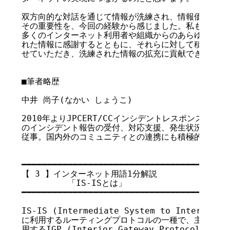
双方向的な対話を通じて情報が洗練され、情報価値が高め
その重要性を、今回の経験から感じました。私も情報を受
多くのインターネット利用者や組織からのあらゆる制約の
れた情報に感謝するとともに、それらに対して積極的にフ
せていただき、洗練された情報の拡充に貢献できればと思
■筆者略歴

中井 尚子(なかい しょうこ)

2010年よりJPCERT/CCインシデントレスポンスグル
のインシデント報告の受付、対応支援、発生状況の把握、
従事。国内外のコミュニティとの連携にも積極的に取り組
━━━━━━━━━━━━━━━━━━━━━━━━━━━━━━━━━━━

【 3 】インターネット用語1分解説

         「IS-ISとは」

━━━━━━━━━━━━━━━━━━━━━━━━━━━━━━━━━━━

IS-IS (Intermediate System to Interme
に利用するルーティングプロトコルの一種で、主にAS内
用するIGP (Interior Gateway Protocol)の一