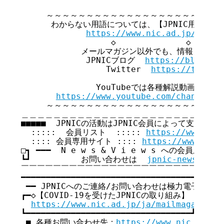
     ～～～～～～～～～～～～～～～～～～～～～～
      わからない用語については、【JPNIC用語集】
https://www.nic.ad.jp/ja/te
                  ◇              ◇       
            メールマガジン以外でも、情報を発信
             JPNICブログ  
https://blog.ni
                 Twitter  
https://twitte
               YouTubeでは各種解説動画を公開
https://www.youtube.com/channel/U
     ～～～～～～～～～～～～～～～～～～～～～～
＿＿＿＿＿＿＿＿＿＿＿＿＿＿＿＿＿＿＿＿＿＿＿＿＿＿
■■■■■  JPNICの活動はJPNIC会員によって支えられてい
  :::::  会員リスト  ::::: 
https://www.nic
  :::: 会員専用サイト :::: 
https://www.nic.
□┓ ━━━  N e w s & V i e w s への会員広告無
┗┛          お問い合わせは  
jpnic-news@nic.
￣￣￣￣￣￣￣￣￣￣￣￣￣￣￣￣￣￣￣￣￣￣￣￣￣￣
━━━━━━━━━━━━━━━━━━━━━━━━━━━━━━━━━━━

 ━━ JPNICへのご連絡/お問い合わせは極力電子メール
┏━◇【COVID-19を受けたJPNICの取り組み】 ◇━━━━━━
https://www.nic.ad.jp/ja/mailmagazine/
┗━━━━━━━━━━━━━━━━━━━━━━━━━━━━━━━━━┛

 ■ 各種お問い合わせ先：
https://www.nic.ad.jp