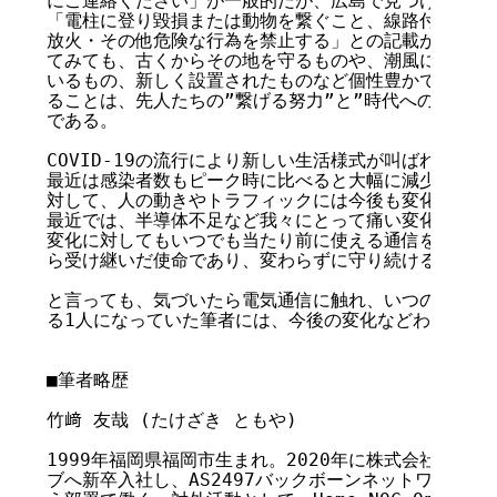
にご連絡ください」が一般的だが、広島で見つけた逓信省
「電柱に登り毀損または動物を繋ぐこと、線路付近では発
放火・その他危険な行為を禁止する」との記載があった。
てみても、古くからその地を守るものや、潮風に晒されサ
いるもの、新しく設置されたものなど個性豊かである。ど
ることは、先人たちの”繋げる努力”と”時代への対応”を
である。

COVID-19の流行により新しい生活様式が叫ばれた2020
最近は感染者数もピーク時に比べると大幅に減少している
対して、人の動きやトラフィックには今後も変化が出てく
最近では、半導体不足など我々にとって痛い変化も起こっ
変化に対してもいつでも当たり前に使える通信を守ってい
ら受け継いだ使命であり、変わらずに守り続けるべきこと
と言っても、気づいたら電気通信に触れ、いつの間にかthe 
る1人になっていた筆者には、今後の変化などわかりかね
■筆者略歴

竹﨑 友哉 (たけざき ともや)

1999年福岡県福岡市生まれ。2020年に株式会社インタ
ブへ新卒入社し、AS2497バックボーンネットワークの