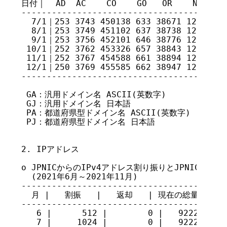
日付｜  AD  AC    CO    GO   OR    NE   GR 
-----------------------------------------
  7/1｜253 3743 450138 633 38671 12804 55
  8/1｜253 3749 451102 637 38738 12784 55
  9/1｜253 3756 452101 646 38776 12776 55
 10/1｜252 3762 453326 657 38843 12760 55
 11/1｜252 3767 454588 661 38894 12779 55
 12/1｜250 3769 455585 662 38947 12760 55
-----------------------------------------
 GA：汎用ドメイン名 ASCII(英数字)

 GJ：汎用ドメイン名 日本語

 PA：都道府県型ドメイン名 ASCII(英数字)

 PJ：都道府県型ドメイン名 日本語

2. IPアドレス

o JPNICからのIPv4アドレス割り振りとJPNICへのI
  (2021年6月～2021年11月)

-----------------------------------------
  月 |   割振   |   返却   | 現在の総量

-----------------------------------------
   6 |      512 |        0 |   92227208

   7 |     1024 |        0 |   92228232
