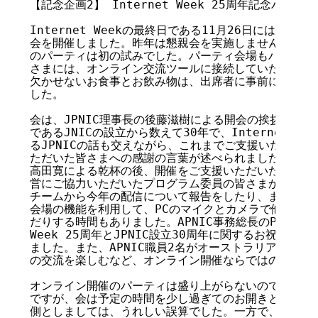
【記念企画2】 Internet Week 25周年記念パーティ

Internet Weekの最終日である11月26日には、Inter
会を開催しました。昨年は懇親会を実施しませんでしたの
のパーティは初の試みでした。パーティ会場もバーチャル
さまには、オンライン交流ツールに接続していただきまし
欠かせないお食事とお飲み物は、出席者に事前にクール宅
した。

会は、JPNIC理事長の後藤滋樹による開会の挨拶で始ま
であるJNICの設立から数えて30年で、Internet W
るJPNICの話も交えながら、これまでご支援いただいた
ただいた皆さまへの感謝の言葉が述べられました。その後
高田寛による乾杯の後、開催をご支援いただいた協賛企業
営にご協力いただいたプログラム委員の皆さまから一言い
チームから今年の配信について報告をしたり、またその合
会場の機能を利用して、PCのマイクとカメラで他の参加
だりする時間もありました。APNIC事務総長のPaul Wils
Week 25周年とJPNIC設立30周年に関するお祝いの
ました。また、APNIC職員2名がオーストラリアから出
の交流を楽しむなど、オンライン開催ならではの様子も見
オンライン開催のパーティは盛り上がらないのでは、と少
ですが、会は予定の時間を少し過ぎてのお開きとなりまし
側としましては、うれしい誤算でした。一方で、多くの方