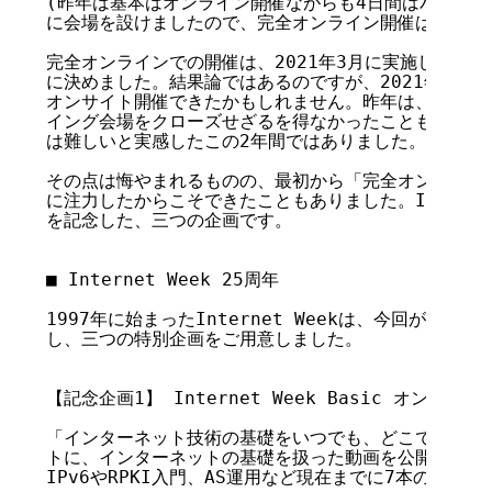
(昨年は基本はオンライン開催ながらも4日間はパブリッ
に会場を設けましたので、完全オンライン開催は今回が初
完全オンラインでの開催は、2021年3月に実施した事前
に決めました。結果論ではあるのですが、2021年11月
オンサイト開催できたかもしれません。昨年は、会期途中
イング会場をクローズせざるを得なかったことも含め、未
は難しいと実感したこの2年間ではありました。

その点は悔やまれるものの、最初から「完全オンライン開
に注力したからこそできたこともありました。Internet 
を記念した、三つの企画です。

■ Internet Week 25周年

1997年に始まったInternet Weekは、今回が25
し、三つの特別企画をご用意しました。

【記念企画1】 Internet Week Basic オンデマンド
「インターネット技術の基礎をいつでも、どこでも、だれ
トに、インターネットの基礎を扱った動画を公開しました
IPv6やRPKI入門、AS運用など現在までに7本の動画を