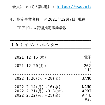
□会員についての詳細は → 
https://www.nic.ad.j
4. 指定事業者数  ※2021年12月7日 現在

   IPアドレス管理指定事業者数           484

━━━━━━━━━━━━━━━━━━━━━━━━━━━━━━━━━━━

【 5 】イベントカレンダー

━━━━━━━━━━━━━━━━━━━━━━━━━━━━━━━━━━━

  2021.12.16(木)                電子署
                                - ETSI
  2021.12.20(月)                2023
                                11回会合
 ----------------------------------------
  2022.1.26(水)～28(金)         JANOG4
 ----------------------------------------
  2022.2.14(月)～16(水)         NANOG 84 (A
  2022.2.21(月)～3.3(木)        APRICOT 202
  2022.2.22(火)～25(金)         APTLD81 (L
                                Vietnam)
