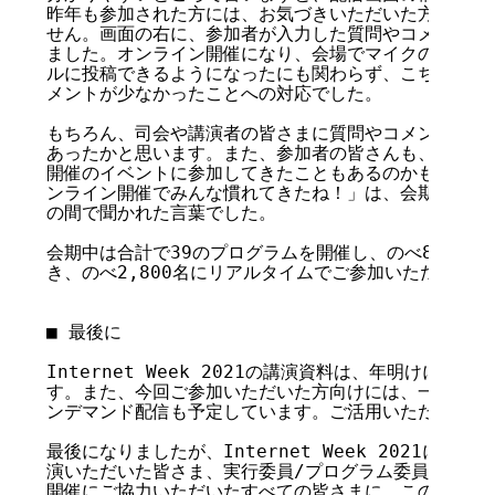
昨年も参加された方には、お気づきいただいた方もいらっ
せん。画面の右に、参加者が入力した質問やコメントが表
ました。オンライン開催になり、会場でマイクの前に立た
ルに投稿できるようになったにも関わらず、こちらが思っ
メントが少なかったことへの対応でした。

もちろん、司会や講演者の皆さまに質問やコメントを喚起
あったかと思います。また、参加者の皆さんも、この1年
開催のイベントに参加してきたこともあるのかもしれませ
ンライン開催でみんな慣れてきたね！」は、会期中にあら
の間で聞かれた言葉でした。

会期中は合計で39のプログラムを開催し、のべ89名の講
き、のべ2,800名にリアルタイムでご参加いただきました
■ 最後に

Internet Week 2021の講演資料は、年明けにJPN
す。また、今回ご参加いただいた方向けには、一部プログ
ンデマンド配信も予定しています。ご活用いただければ幸
最後になりましたが、Internet Week 2021にご
演いただいた皆さま、実行委員/プログラム委員やご協賛
開催にご協力いただいたすべての皆さまに、この場を借り