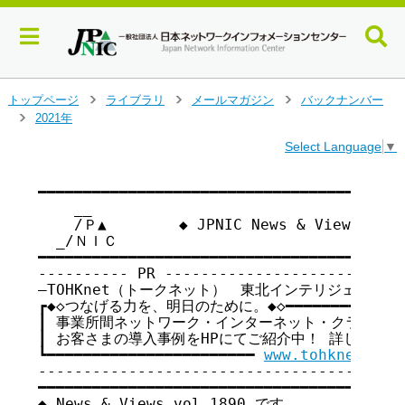
メ
トップページ
ライブラリ
メールマガジン
バックナンバー
>
>
>
イ
2021年
>
ン
Select Language
▼
コ
ン
テ
━━━━━━━━━━━━━━━━━━━━━━━━━━━━━━━━━━━

    __

ン
    /Ｐ▲        ◆ JPNIC News & Views vo
ツ
  _/ＮＩＣ

へ
━━━━━━━━━━━━━━━━━━━━━━━━━━━━━━━━━━━

ジ
---------- PR ---------------------------
ャ
―TOHKnet（トークネット）　東北インテリジェント通信
ン
┏◆◇つなげる力を、明日のために。◆◇━━━━━━━━━━━━━━
プ
┃ 事業所間ネットワーク・インターネット・クラウド等の
す
┃ お客さまの導入事例をHPにてご紹介中！ 詳しくはこちらか
る
┗━━━━━━━━━━━━━━━━━━━━━━━ 
www.tohknet.co.
-----------------------------------------
━━━━━━━━━━━━━━━━━━━━━━━━━━━━━━━━━━━

◆ News & Views vol.1890 です
