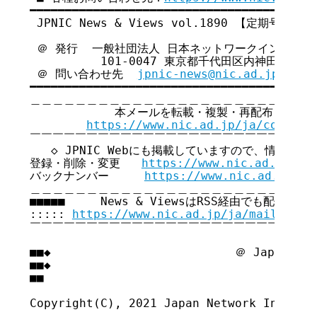
━━━━━━━━━━━━━━━━━━━━━━━━━━━━━━━━━━━

 JPNIC News & Views vol.1890 【定期号】

 ＠ 発行  一般社団法人 日本ネットワークインフォメ
          101-0047 東京都千代田区内神田3-6
 ＠ 問い合わせ先  
jpnic-news@nic.ad.jp
━━━━━━━━━━━━━━━━━━━━━━━━━━━━━━━━━━━

＿＿＿＿＿＿＿＿＿＿＿＿＿＿＿＿＿＿＿＿＿＿＿＿＿＿
            本メールを転載・複製・再配布・引用
https://www.nic.ad.jp/ja/copyrig
￣￣￣￣￣￣￣￣￣￣￣￣￣￣￣￣￣￣￣￣￣￣￣￣￣￣
   ◇ JPNIC Webにも掲載していますので、情報共有
登録・削除・変更   
https://www.nic.ad.jp/ja
バックナンバー     
https://www.nic.ad.jp/ja
＿＿＿＿＿＿＿＿＿＿＿＿＿＿＿＿＿＿＿＿＿＿＿＿＿＿
■■■■■     News & ViewsはRSS経由でも配信してい
::::: 
https://www.nic.ad.jp/ja/mailmagaz
￣￣￣￣￣￣￣￣￣￣￣￣￣￣￣￣￣￣￣￣￣￣￣￣￣￣
■■◆                          ＠ Japan Net
■■◆                                     
■■

Copyright(C), 2021 Japan Network Informat