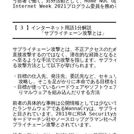
う部署で働く。対外活動として、Home NOC Operator
Internet Week 2021プログラム委員を務める。趣
━━━━━━━━━━━━━━━━━━━━━━━━━━━━━━━━━━━

【 3 】インターネット用語1分解説

         「サプライチェーン攻撃とは」

━━━━━━━━━━━━━━━━━━━━━━━━━━━━━━━━━━━

サプライチェーン攻撃とは、不正アクセスのために目標と
直接攻撃するのではなく、潜在的な経路となるところを攻
へ至るような手法での攻撃を指します。サプライチェーン
る攻撃方法として以下が挙げられます。

・目標の仕入先、発注先、委託先など、セキュリティ対策
  攻略し、そこを足がかりに本命である目標を攻撃する方
・目標が使っているハードウェアやソフトウェアに、バッ
  りマルウェアを組み込んだりする方法

前者の具体的な事例は公開情報としては少ないですが、20
たランサムウェアであるWannaCryは、サプライチェー
と目されています。2011年にRSA SecurityからSec
キードマーチン社やノースロップグラマン社へ不正アクセ
プライチェーン攻撃とされています。
