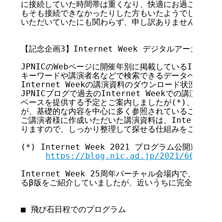
に接続していた時間帯は重くなり、快適にお過ごしいただ
もそも接続できなかったりした方もいたようでした。その
いただいていたにも関わらず、申し訳ありませんでした。
【記念企画3】Internet Week デジタルアーカイブ

JPNICのWebページに開催年別に掲載しているInterne
キーワードや講演者名などで検索できるデータベースです
Internet Weekの講演資料のダウンロード状況を見
JPNICブログで過去のInternet Weekでの講演資
ベースを提供する予定とご案内しましたが(*)、意外に
が、基礎的な内容を中心に多く参照されていることが分か
ご講演者様に作成いただいた講演資料は、Internet W
りますので、しっかり整理して探せる仕組みをご提供する
(*) Internet Week 2021 プログラム公開迫る！

https://blog.nic.ad.jp/2021/6697/
Internet Week 25周年バーチャル会場内で、201
るβ版をご紹介していましたが、近いうちに完全版を公開
■ 飛び石日程でのプログラム
