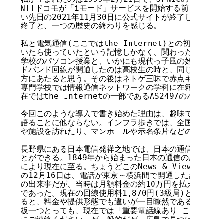
NTTドコモが「iモード」サービスを開始する前日である
い先日の2021年11月30日に公式サイトが終了し、2026
終了と、一つの歴史の終わりを感じる。

私と電気通信(ここではthe Internet)との初めて
いたら使っていたという記憶しかなく、関わったと明確に
学校のパソコン授業と、いかにも現代っ子風の始まりだっ
ドバンド回線が開通したのは高校生の時と、同じ年代の人
方にあたると思う。その後はネトゲ三昧で赤点ギリギリの
専門学校では情報通信ネットワークの学科に在籍し、その
在ではthe Internetの一部であるAS2497のバッ
今回このような導入で書き始めた理由は、趣味であるイン
語ることに他ならない。インフラ歩きでは、全国の電気通
や施設を訪れたり、マンホールや示名条片などの収集を行
長野県にある日本電信発祥之地では、日本の通信の始まり
とができる。1849年から始まった日本の通信の歴史は、
により現在に至る。ちょうどこのNews & Views 12
の12月16日は、電話が東京～横浜間で開通した記念すべき
の出来事だが、当時は月額料金の約10万円を払えばかけ
であった。現在の回線使用料1,870円(3級局)と市内通話
ると、料金や提供形態でも違いが一目瞭然である。電柱に
板一つとっても、現在では「重要電話線あり この付近を