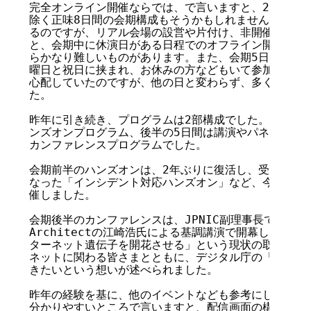
完全オンライン開催ならでは、で言いますと、2週間にわ
除く正味8日間の会期構成もそうかもしれません。完全に
るのですが、リアル会場の設営や片付け、非開催日の対応
と、会期中に休演日がある日程でのオフライン開催は、手
らかなり難しいものがあります。また、会期5日目の11月
曜日と祝日に挟まれ、お休みの方などもいて参加者が少な
心配していたのですが、他の日と変わらず、多くの方にご
た。

昨年に引き続き、プログラムは2部構成でした。前半の3
ンズオンプログラム、後半の5日間は講演やパネルディス
カンファレンスプログラムでした。

会期前半のハンズオンは、2年ぶりに復活し、受付開始か
なった「インシデント対応ハンズオン」など、今年は三つ
催しました。

会期後半のカンファレンスは、JPNIC副理事長でもあるデジ
Architectの江崎浩氏による基調講演で開幕しました
ターネット遺伝子を開花させる」という現状の取り組みを
ネットに関わる皆さまとともに、デジタル庁の「明日のカ
きたいという想いが述べられました。

昨年の経験を基に、他のイベントなども参考にしながら配
分かりやすいところで言いますと、配信画面の構成を昨年