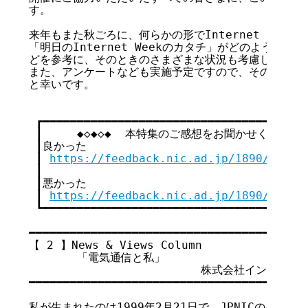
す。

来年もまた秋ごろに、何らかの形でInternet Week 
「明日のInternet Weekのカタチ」がどのようにな
どを参考に、そのときのさまざまな状況も考慮しながら検
また、アンケートなども実施予定ですので、そのときはご
と幸いです。

 ┏━━━━━━━━━━━━━━━━━━━━━━━━━━━━━━━━━┓

 ┃     ◆◇◆◇◆  本特集のご感想をお聞かせください  ◆
 ┃良かった                                 
 ┃ 
https://feedback.nic.ad.jp/1890/60e4e
 ┃                                       
 ┃悪かった                                 
 ┃ 
https://feedback.nic.ad.jp/1890/113c4
 ┗━━━━━━━━━━━━━━━━━━━━━━━━━━━━━━━━━┛

━━━━━━━━━━━━━━━━━━━━━━━━━━━━━━━━━━━

【 2 】
News & Views Column
       「電気通信と私」

                         株式会社インタ
━━━━━━━━━━━━━━━━━━━━━━━━━━━━━━━━━━━

私が生まれたのは1999年2月21日で、JPNICのインタ