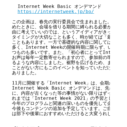
  Internet Week Basic オンデマンド

https://internetweek.jp/bo/
この企画は、春先の実行委員会で生まれました。今年は完
めたときに、会場を借りる期間に縛られる必要がないので
由に考えていいのでは、というアイディアがきっかけです
タイミングが大切なことも多く、時が経てば「最新」では
こともあります。一方で基礎的な内容に関しては、ある程
多く、Internet Weekの開催時期に限らず、いつ見
つものも多いです。また、「初心者にとってInternet 
お声は毎年一定数寄せられますので、参加前の準備として
るような内容にしました。裾野を広げるため、まだIntern
ことがない方にもこのイベントを知っていただけるように
ありました。

11月に開催する「Internet Week」は、会期が終わ
Internet Week Basic オンデマンドは、先に「
に、内容が古くなった等の事情がない限りはずっと掲載予
れまでは「Internet Week 2021」の予習として
今年のプログラムと関連の深いものを優先して企画・公開
今後もコンテンツの追加を予定しています。ご自身の知識
は部下や後輩におすすめいただけると大変うれしく思いま