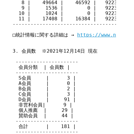
   8 |    49664 |    46592 |   92231304

   9 |     1536 |        0 |   92232840

  10 |     1024 |        0 |   92233864

  11 |    17408 |    16384 |   92234888

-----------------------------------------
□統計情報に関する詳細は → 
https://www.nic.ad.
3. 会員数  ※2021年12月14日 現在

 ---------------------

  会員分類  | 会員数 |

 ---------------------

  S会員     |      3 |

  A会員     |      0 |

  B会員     |      2 |

  C会員     |      3 |

  D会員     |     91 |

  非営利会員|      9 |

  個人推薦  |     29 |

  賛助会員  |     44 |

 ---------------------

  合計      |    181 |

 ---------------------
