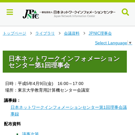
メ
トップページ
ライブラリ
会議資料
JPNIC理事会
>
>
>
イ
Select Language
▼
ン
コ
ン
日本ネットワークインフォメーション
テ
センター第1回理事会
ン
ツ
へ
日時：平成5年4月9日(金) 16:00～17:00
ジ
場所：東京大学教育用計算機センター会議室
ャ
ン
議事録：
プ
日本ネットワークインフォメーションセンター第1回理事会議
す
事録
る
配布資料
議事次第