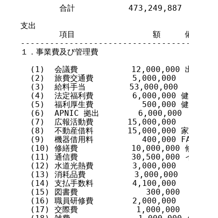
        合計           473,249,887

支出

        項目                額     備考

-----------------------------------------
１．事業費及び管理費

  (1)  会議費           12,000,000 出席
  (2)  旅費交通費        5,000,000

  (3)  給料手当         53,000,000

  (4)  法定福利費        6,000,000 健保
  (5)  福利厚生費          500,000 健康診
  (6)  APNIC 拠出        6,000,000

  (7)  広報活動費       15,000,000

  (8)  不動産借料       15,000,000 家賃など

  (9)  機器借用料          400,000 FAX レン
  (10) 修繕費           10,000,000 修繕、保
  (11) 通信費           30,500,000 
  (12) 水道光熱費        3,000,000

  (13) 消耗品費          3,000,000

  (14) 支払手数料        4,100,000

  (15) 図書費              300,000

  (16) 職員研修費        2,000,000

  (17) 交際費            1,000,000
