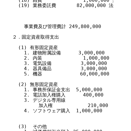
  (18) 雑費              1,000,000 
  (19) 業務委託費       82,000,000 法人
                                  
                                   ML
    事業費及び管理費計 249,800,000

２．固定資産取得支出

  (1) 有形固定資産

    1. 建物附属設備      3,000,000

    2. 内装              1,000,000

    3. 電気設備          3,000,000

    4. 器具備品          3,000,000

    5. 機器             60,000,000

  (2) 無形固定資産

    1. 事務所保証金支出  5,000,000

    2. 電話加入権購入      400,000

    3. デジタル専用線

         加入権            210,000

    4. ソフトウェア購入  1,000,000

  (3)  その他
