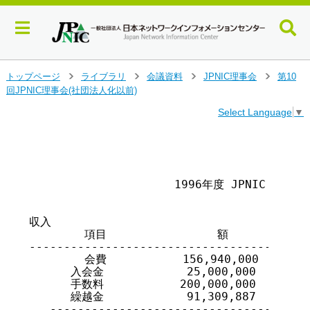
メ
トップページ
ライブラリ
会議資料
JPNIC理事会
第10
>
>
>
>
イ
回JPNIC理事会(社団法人化以前)
ン
Select Language
▼
コ
ン
テ
                                        
                                        
ン
ツ
                     1996年度 JPNIC 予算(案
へ
ジ
ャ
収入

ン
        項目                額

プ
-----------------------------------------
す
        会費           156,940,000

る
      入会金            25,000,000

      手数料           200,000,000

      繰越金            91,309,887

   ---------------------------------
