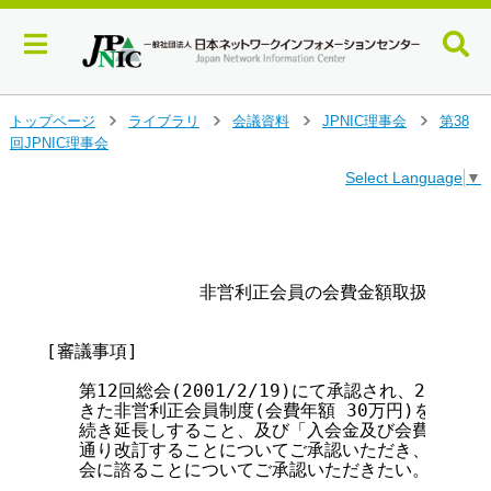
メ
トップページ
ライブラリ
会議資料
JPNIC理事会
第38
>
>
>
>
イ
回JPNIC理事会
ン
Select Language
▼
コ
ン
テ
                                        
                                        
ン
ツ
              非営利正会員の会費金額取扱期間延
へ
ジ
ャ
[審議事項]

ン
プ
   第12回総会(2001/2/19)にて承認され、2001
す
   きた非営利正会員制度(会費年額 30万円)を、2003
る
   続き延長しすること、及び「入会金及び会費等に関す
   通り改訂することについてご承認いただき、更に本
   会に諮ることについてご承認いただきたい。
