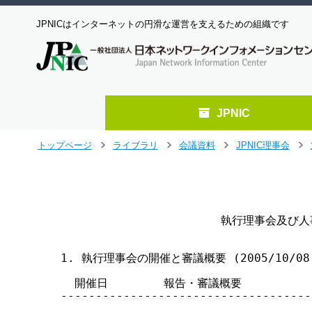
JPNICはインターネットの円滑な運営を支えるための組織です
JPNIC
メ
トップページ
ライブラリ
会議資料
JPNIC理事会
>
>
>
>
イ
ン
                                   
コ
                                    
ン
テ
                       執行理事会及び
ン
ツ
へ
1. 執行理事会の開催と審議概要 (2005/10/08-2
ジ
  開催日        報告・審議概要

ャ
------------------------------------
ン
プ