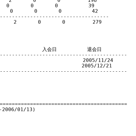
 2       0       0         198

0       0       0          39

  0       0       0          42

------------------------------------

    2       0       0         279

              入会日          退会日

------------------------------------------

                         2005/11/24

                        2005/12/21

------------------------------------------

==========================================

006/01/13)
