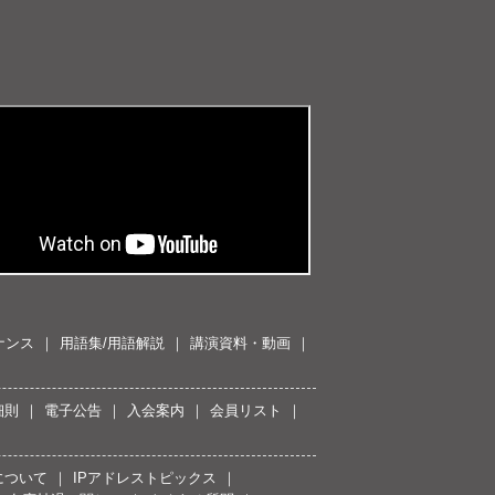
ナンス
用語集/用語解説
講演資料・動画
細則
電子公告
入会案内
会員リスト
について
IPアドレストピックス