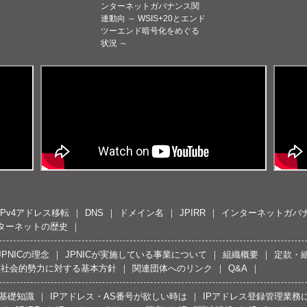
ンターネットガバナンス関
連動向 ～ WSIS+20とエンド
ツーエンド暗号化をめぐる
状況 ～
IPv4アドレス移転
DNS
ドメイン名
JPIRR
インターネットガバ
ターネットの歴史
JPNICの理念
JPNICが実施している事業について
組織概要
定款・
反社会的勢力に対する基本方針
関連団体へのリンク
Q&A
の基礎知識
IPアドレス・AS番号が欲しい時は
IPアドレス登録管理業務