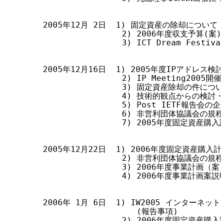
2005年12月 2日  1) 固定資産の除却について

                2) 2006年度収支予算(
                3) ICT Dream Fest
2005年12月16日  1) 2005年度IPアドレ
                2) IP Meeting200
                3) 固定資産除却の件につい
                4) 技術的観点からの
                5) Post IETF報告会
                6) 非営利団体協議会の
                7) 2005年度固定資産
2005年12月22日  1) 2006年度固定資産購入
                2) 非営利団体協議会の
                3) 2006年度事業計画（
                4) 2006年度事業計画
2006年 1月 6日  1) IW2005 インター
                   (報告事項)

                2) 2006年度固定資産