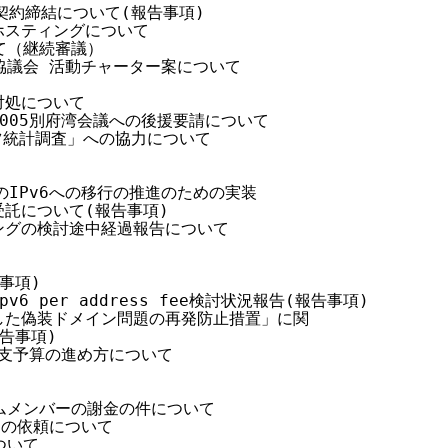
務契約締結について(報告事項)

でのホスティングについて

いて（継続審議）

利団体協議会 活動チャーター案について

対処について

ク2005別府湾会議への後援要請について

テンツ統計調査」への協力について

トのIPv6への移行の推進のための実装

部受託について(報告事項)

スティングの検討途中経過報告について

事項)

Ipv6 per address fee検討状況報告(報告事項)

を悪用した偽装ドメイン問題の再発防止措置」に関

告事項)

・収支予算の進め方について

チームメンバーの謝金の件について

ストの依頼について

ついて
