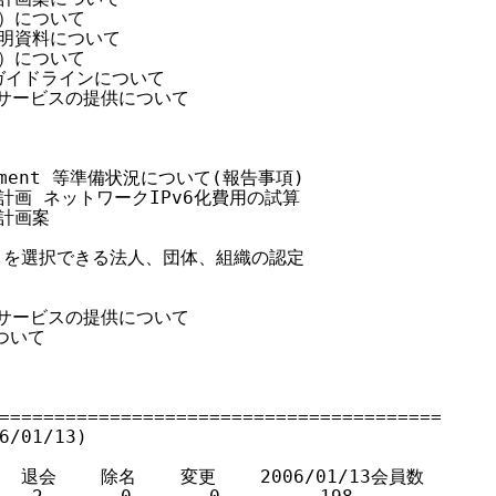
案）について

案説明資料について

案）について

定ガイドラインについて

IRRサービスの提供について

reement 等準備状況について(報告事項)

購入計画 ネットワークIPv6化費用の試算

計画案

非営利"を選択できる法人、団体、組織の認定

IRRサービスの提供について

ついて

========================================

01/13)

   退会    除名    変更    2006/01/13会員数
