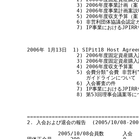
                3) 2006年度事業計画（
                4) 2006年度事業計画
                5) 2006年度収支予算（
                6) 非営利団体協議会認
                7) IP事業におけるJP
2006年 1月13日  1) SIPit18 Host Ag
                2) 2006年度固定資産
                3) 2006年度固定資産購入
                4) 2006年度収支予算案

                5) 会費分類"会費 
                   ガイドラインについて

                6) 入会審査の件

                7) IP事業におけるJP
                8) 第53回理事会議案等に
====================================
2. 入会および退会の報告  (2005/10/08-2006/
          2005/10/08会員数      入会 