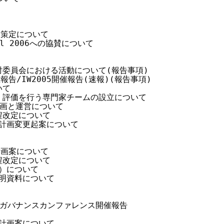
案)策定について

ival 2006への協賛について

ス検討委員会における活動について(報告事項)

5開催報告/IW2005開催報告(速報)(報告事項)

て

検討・評価を行う専門家チームの設立について

の企画と運営について

規程改定について

購入計画変更起案について

計画案について

規程改定について

案）について

案説明資料について

ネットガバナンスカンファレンス開催報告

購入計画案について
