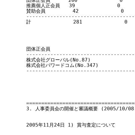
団体正会員      200              0      
推薦個人正会員   39              0       
賛助会員         42              0     
------------------------------------
計              281              0   
団体正会員                            
------------------------------------
株式会社グローバル(No.87)                 
株式会社パワードコム(No.347)               
------------------------------------
====================================
3. 人事委員会の開催と審議概要 (2005/10/08-2
2005年11月24日 1) 賞与査定について
