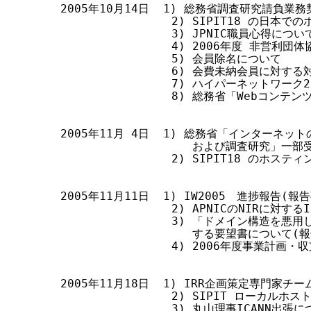
2005年10月14日  1) 総務省調査研究請負業
す
                2) SIPIT18 の日本
る
                3) JPNIC職員心得につ
                4) 2006年度 非営
                5) 会員除名について

                6) 会費未納会員に対する
                7) ハイパーネットワー
                8) 総務省「Webコン
2005年11月 4日  1) 総務省「インターネッ
                   および調査研究」一
                2) SIPIT18 のホ
2005年11月11日  1) IW2005　進捗報告(報告
                2) APNICのNIRに対する
                3) 「ドメイン構造
                   する要望書について(報
                4) 2006年度事業計画
2005年11月18日  1) IRR企画策定専門家
                2) SIPIT ローカルホ
                3) 丸山理事ICANN出張に