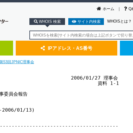
ホーム
Q
WHOISとは？
WHOIS 検索
サイト内検索
IPアドレス・AS番号
第53回JPNIC理事会
                         2006/01/27 理事会

                                 資料 1-1

人事委員会報告

006/01/13)

----------------------------------------
