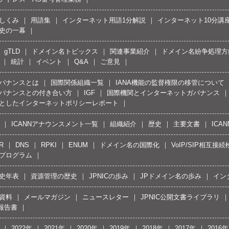
しくみ
用語集
インターネット用語1分解説
インターネット10分講
史の一幕
gTLD
ドメイン名トピックス
関連事業紹介
ドメイン名紛争処理方針
統計
イベント
Q&A
ご意見
バナンスとは
国際関係組織一覧
IANA機能の監督権限の移管について
バナンスとの付き合い方
IGF
国際機関とインターネットガバナンス
としたインターネットポリシーレポート
ICANNアナウンスメント一覧
組織紹介
歴史
主要文書
ICA
R
DNS
RPKI
ENUM
ドメイン名の国際化
VoIP/SIP相互
プログラム
史年表
資源管理の歴史
JPNICの歩み
JPドメイン名の歩み
イン
資料
メールマガジン
ニュースレター
JPNIC公開文書ライブラリ
報告書
2022年
2021年
2020年
2019年
2018年
2017年
2016年