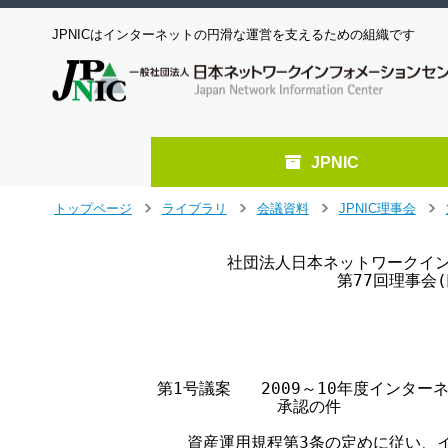
JPNICはインターネットの円滑な運営を支えるための組織です
JPNIC
メ
トップページ
ライブラリ
会議資料
JPNIC理事会
>
>
>
>
イ
ン
              社団法人日本ネットワーク
コ
                         第77回理事会
ン
テ
ン
                                   
ツ
へ
       第1号議案   2009～10年度インタ
ジ
                   承認の件

ャ
ン
          資産運用規程第3条の定めに従い
プ