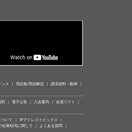
ナンス
用語集/用語解説
講演資料・動画
細則
電子公告
入会案内
会員リスト
について
IPアドレストピックス
スの在庫枯渇に関して
よくある質問