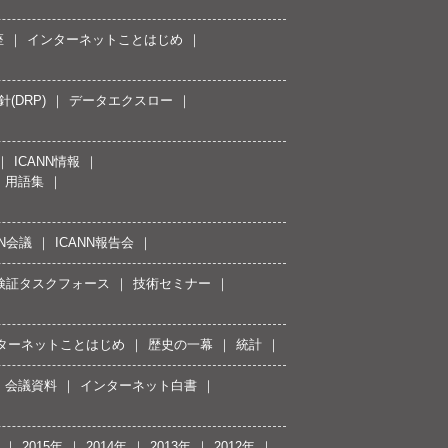
座
インターネットことはじめ
(DRP)
データエクスロー
ICANN情報
用語集
NN会議
ICANN報告会
接続検証タスクフォース
技術セミナー
ターネットことはじめ
歴史の一幕
統計
会議資料
インターネット白書
2015年
2014年
2013年
2012年