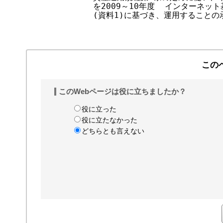
          を2009～10年度  インターネ
す
          (資料1)に基づき、運用することの
る
この
このWebページは役に立ちましたか？
役に立った
役に立たなかった
どちらとも言えない