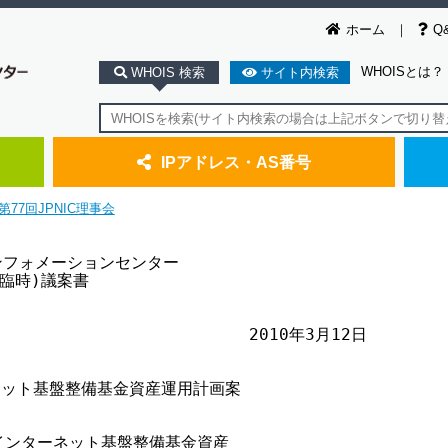
ホーム
Q
WHOISとは？
WHOIS 検索
サイト内検索
IPアドレス・AS番号
第77回JPNIC理事会
インフォメーションセンター

(臨時)議案書

                          2010年3月12日

ーネット基盤整備基金資産運用計画案

、インターネット基盤整備基金資産
