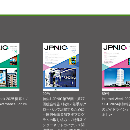
90号
89号
Week 2025 開幕！ /
特集1 JPNIC第76回・第77
Internet Week
Governance Forum
回総会報告 / 特集2 若手がグ
/ IGF 2024参加報
ローバルで活躍するために
のガイドライン」
～国際会議参加支援プログ
ました
ラムの取り組み～ / 特集3 イ
ンターネットガバナンス関