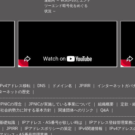
連動向 ～ WSIS+20とエンド
ツーエンド暗号化をめぐる
状況 ～
IPv4アドレス移転
DNS
ドメイン名
JPIRR
インターネットガバ
ターネットの歴史
JPNICの理念
JPNICが実施している事業について
組織概要
定款・
反社会的勢力に対する基本方針
関連団体へのリンク
Q&A
の基礎知識
IPアドレス・AS番号が欲しい時は
IPアドレス登録管理業務
JPIRR
IPアドレスポリシーの策定
IPv6関連情報
IPv4アドレ
Pアドレス・AS番号管理業務