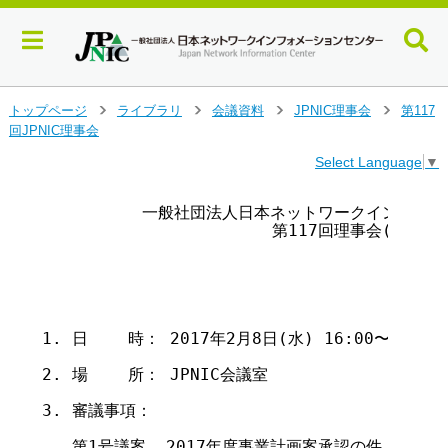
メ
トップページ
ライブラリ
会議資料
JPNIC理事会
第117
>
>
>
>
イ
回JPNIC理事会
ン
Select Language
▼
コ
ン
テ
          一般社団法人日本ネットワークインフォメ
                       第117回理事会(通常)
ン
ツ
へ
ジ
ャ
ン
1. 日    時： 2017年2月8日(水) 16:00〜18:00

プ
す
2. 場    所： JPNIC会議室

る
3. 審議事項：

   第1号議案  2017年度事業計画案承認の件
