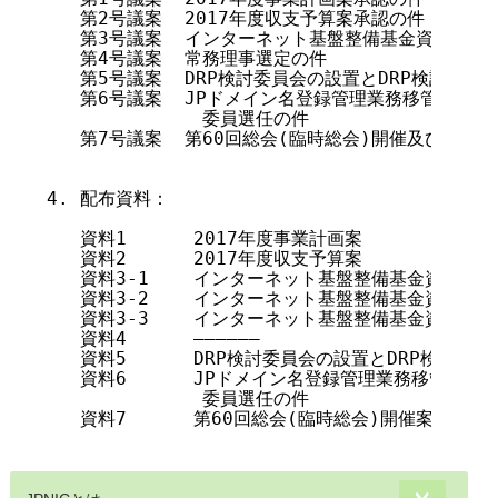
   第2号議案  2017年度収支予算案承認の件

   第3号議案  インターネット基盤整備基金資産規程改
   第4号議案  常務理事選定の件

   第5号議案  DRP検討委員会の設置とDRP検討委員
   第6号議案  JPドメイン名登録管理業務移管契約第
              委員選任の件

   第7号議案  第60回総会(臨時総会)開催及び議案の
4. 配布資料：

   資料1      2017年度事業計画案

   資料2      2017年度収支予算案

   資料3-1    インターネット基盤整備基金資産規程
   資料3-2    インターネット基盤整備基金資産規程
   資料3-3    インターネット基盤整備基金資産規程
   資料4      ——————

   資料5      DRP検討委員会の設置とDRP検討
   資料6      JPドメイン名登録管理業務移管契約
              委員選任の件

   資料7      第60回総会(臨時総会)開催案
