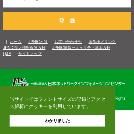
登 録
ホーム
JPNICとは
お問い合わせ先
著作権／リンク
JPNIC個人情報保護方針
JPNIC情報セキュリティ基本方針
Q&A
サイトマップ
Copyright© 1996-2026 Japan Network Information Center. All Rights
当サイトではフォントサイズの記録とアクセ
Reserved.
ス解析にクッキーを利用しています。
わかりました