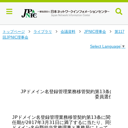
メ
トップページ
ライブラリ
会議資料
JPNIC理事会
第117
>
>
>
>
イ
回JPNIC理事会
ン
Select Language
▼
コ
ン
テ
                                       
                                        
ン
ツ
へ
ジ
ャ
   JPドメイン名登録管理業務移管契約第13条に関する
ン
                             委員選任の件

プ
す
る
JPドメイン名登録管理業務移管契約第13条に関する有識
任期が2017年3月31日に満了するに当たり、同委員会か
ドメイン名分野担当常務理事と事務局によって、人選作業