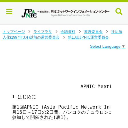
メ
トップページ
ライブラリ
会議資料
運営委員会
社団法
>
>
>
>
イ
人化(1997年3月)以前の運営委員会
第13回JPNIC運営委員会
>
ン
Select Language
▼
コ
ン
テ
								　199
								　
ン
ツ
							APNI
へ
ジ
			APNIC Meeting 報告

ャ
ン
1.はじめに

プ
す
第1回APNIC (Asia Pacific Network Informat
る
月16日～17日の2日間、バンコクのチュラロンコン大学に
参加して開催された(表1)。
