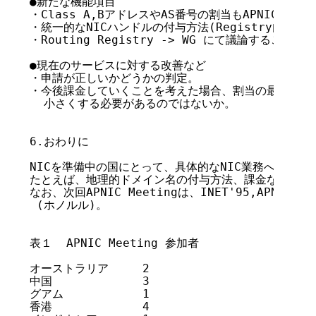
●新たな機能項目

・Class A,BアドレスやAS番号の割当もAPNICで行う。
・統一的なNICハンドルの付与方法(Registry内でユ
・Routing Registry -> WG にて議論することに。

●現在のサービスに対する改善など

・申請が正しいかどうかの判定。

・今後課金していくことを考えた場合、割当の最小単位を
  小さくする必要があるのではないか。

6.おわりに

NICを準備中の国にとって、具体的なNIC業務への関心
たとえば、地理的ドメイン名の付与方法、課金などJPNI
なお、次回APNIC Meetingは、INET'95,APNGに
 (ホノルル)。

表１  APNIC Meeting 参加者

オーストラリア	2

中国		3

グアム		1

香港		4
