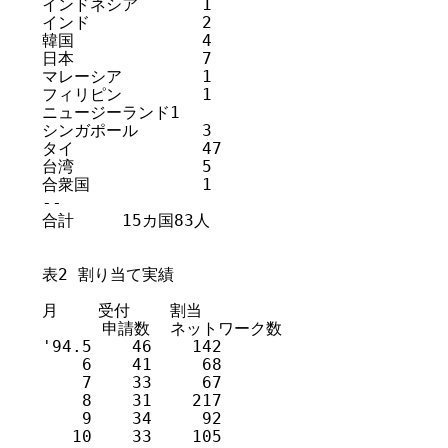
インドネシア	1

インド		2

韓国		4

日本		7

マレーシア	1

フィリピン	1

ニュージーランド1

シンガポール	3

タイ		47

台湾		5

合衆国		1

--

合計	15カ国83人

表2 割り当て実績

月    受付    割当

      申請数  ネットワーク数

'94.5    46    142 

    6    41     68 

    7    33     67 

    8    31    217

    9    34     92 

   10    33    105
