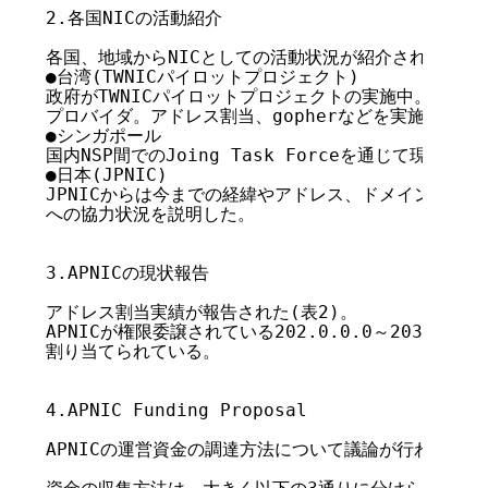
2.各国NICの活動紹介

各国、地域からNICとしての活動状況が紹介された。

●台湾(TWNICパイロットプロジェクト)

政府がTWNICパイロットプロジェクトの実施中。スタッ
プロバイダ。アドレス割当、gopherなどを実施中。

●シンガポール

国内NSP間でのJoing Task Forceを通じて現在調整中
●日本(JPNIC)

JPNICからは今までの経緯やアドレス、ドメイン名の割当
への協力状況を説明した。

3.APNICの現状報告

アドレス割当実績が報告された(表2)。

APNICが権限委譲されている202.0.0.0～203.255.
割り当てられている。

4.APNIC Funding Proposal

APNICの運営資金の調達方法について議論が行われた。
