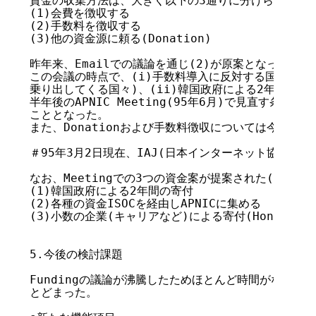
資金の収集方法は、大きく以下の3通りに分けられる。

(1)会費を徴収する	

(2)手数料を徴収する

(3)他の資金源に頼る(Donation)

昨年来、Emailでの議論を通じ(2)が原案となっていたが
この会議の時点で、(i)手数料導入に反対する国(特にこ
乗り出してくる国々)、(ii)韓国政府による2年間の寄
半年後のAPNIC Meeting(95年6月)で見直す条件で(
こととなった。

また、Donationおよび手数料徴収については今後WGを
＃95年3月2日現在、IAJ(日本インターネット協会)から
なお、Meetingでの3つの資金案が提案された(()内が
(1)韓国政府による2年間の寄付

(2)各種の資金ISOCを経由しAPNICに集める

(3)小数の企業(キャリアなど)による寄付(Hongkong Su
5.今後の検討課題

Fundingの議論が沸騰したためほとんど時間がなく、項
とどまった。
